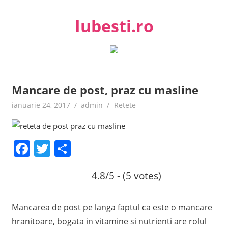
Skip
to
Iubesti.ro
content
Despre dragoste si moda, sanatate si diete, despre femeile
moderne de astazi
Mancare de post, praz cu masline
ianuarie 24, 2017
admin
Retete
Facebook
Twitter
Share
4.8/5 - (5 votes)
Mancarea de post pe langa faptul ca este o mancare
hranitoare, bogata in vitamine si nutrienti are rolul