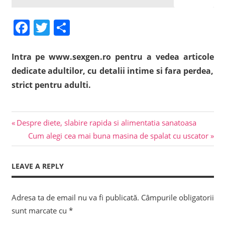
Facebook
Twitter
Share
Intra pe www.sexgen.ro pentru a vedea articole
dedicate adultilor, cu detalii intime si fara perdea,
strict pentru adulti.
Previous
Navigare
Despre diete, slabire rapida si alimentatia sanatoasa
Post:
Next
Cum alegi cea mai buna masina de spalat cu uscator
în
Post:
articole
LEAVE A REPLY
Adresa ta de email nu va fi publicată.
Câmpurile obligatorii
sunt marcate cu
*