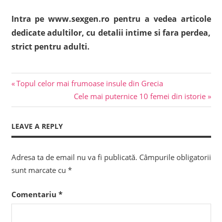
Intra pe www.sexgen.ro pentru a vedea articole
dedicate adultilor, cu detalii intime si fara perdea,
strict pentru adulti.
Previous
Navigare
Topul celor mai frumoase insule din Grecia
Post:
Next
Cele mai puternice 10 femei din istorie
în
Post:
articole
LEAVE A REPLY
Adresa ta de email nu va fi publicată.
Câmpurile obligatorii
sunt marcate cu
*
Comentariu
*