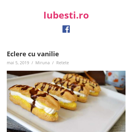
Skip
to
Iubesti.ro
content
Despre dragoste si moda, sanatate si diete, despre femeile
moderne de astazi
Eclere cu vanilie
mai 5, 2019
Miruna
Retete