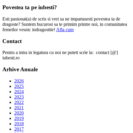
Povestea ta pe iubesti?
Esti pasionat(a) de scris si vrei sa ne impartasesti povestea ta de
dragoste? Suntem bucurosi sa te primim printre noi, in comunitatea
femeilor vesnic indragostite!
Afla cum
Contact
Pentru a intra in legatura cu noi ne puteti scrie la: contact [@]
iubesti.ro
Arhive Anuale
2026
2025
2024
2023
2022
2021
2020
2019
2018
2017