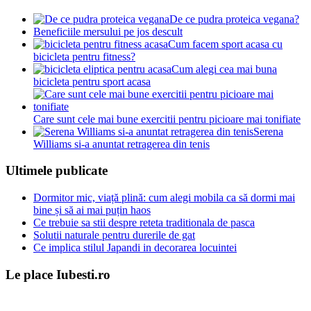
De ce pudra proteica vegana?
Beneficiile mersului pe jos descult
Cum facem sport acasa cu
bicicleta pentru fitness?
Cum alegi cea mai buna
bicicleta pentru sport acasa
Care sunt cele mai bune exercitii pentru picioare mai tonifiate
Serena
Williams si-a anuntat retragerea din tenis
Ultimele publicate
Dormitor mic, viață plină: cum alegi mobila ca să dormi mai
bine și să ai mai puțin haos
Ce trebuie sa stii despre reteta traditionala de pasca
Solutii naturale pentru durerile de gat
Ce implica stilul Japandi in decorarea locuintei
Le place Iubesti.ro