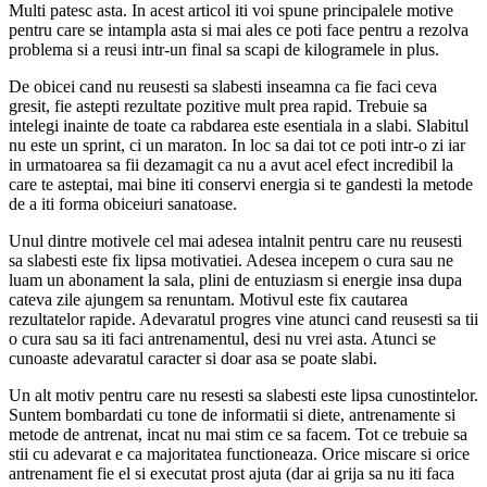
Multi patesc asta. In acest articol iti voi spune principalele motive
pentru care se intampla asta si mai ales ce poti face pentru a rezolva
problema si a reusi intr-un final sa scapi de kilogramele in plus.
De obicei cand nu reusesti sa slabesti inseamna ca fie faci ceva
gresit, fie astepti rezultate pozitive mult prea rapid. Trebuie sa
intelegi inainte de toate ca rabdarea este esentiala in a slabi. Slabitul
nu este un sprint, ci un maraton. In loc sa dai tot ce poti intr-o zi iar
in urmatoarea sa fii dezamagit ca nu a avut acel efect incredibil la
care te asteptai, mai bine iti conservi energia si te gandesti la metode
de a iti forma obiceiuri sanatoase.
Unul dintre motivele cel mai adesea intalnit pentru care nu reusesti
sa slabesti este fix lipsa motivatiei. Adesea incepem o cura sau ne
luam un abonament la sala, plini de entuziasm si energie insa dupa
cateva zile ajungem sa renuntam. Motivul este fix cautarea
rezultatelor rapide. Adevaratul progres vine atunci cand reusesti sa tii
o cura sau sa iti faci antrenamentul, desi nu vrei asta. Atunci se
cunoaste adevaratul caracter si doar asa se poate slabi.
Un alt motiv pentru care nu resesti sa slabesti este lipsa cunostintelor.
Suntem bombardati cu tone de informatii si diete, antrenamente si
metode de antrenat, incat nu mai stim ce sa facem. Tot ce trebuie sa
stii cu adevarat e ca majoritatea functioneaza. Orice miscare si orice
antrenament fie el si executat prost ajuta (dar ai grija sa nu iti faca