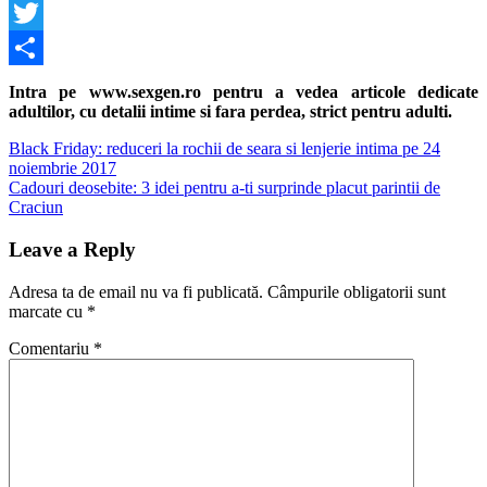
Facebook
Twitter
Share
Intra pe www.sexgen.ro pentru a vedea articole dedicate
adultilor, cu detalii intime si fara perdea, strict pentru adulti.
Navigare
Previous
Black Friday: reduceri la rochii de seara si lenjerie intima pe 24
Post:
noiembrie 2017
în
Next
Cadouri deosebite: 3 idei pentru a-ti surprinde placut parintii de
articole
Post:
Craciun
Leave a Reply
Adresa ta de email nu va fi publicată.
Câmpurile obligatorii sunt
marcate cu
*
Comentariu
*