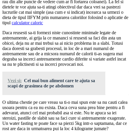
rau din alte puncte de vedere cum ar fi fortarea coloanei). La fel si
dietele te vor ajuta sa-ti atingi obiectivul dar daca vrei sa pastrezi
lucrurile cat mai simple (asa cum e si indicat) incearca sa urmezi o
dieta de tipul IIFYM prin numararea caloriilor folosind o aplicatie de
tipul
calculator caloric
Daca reusesti sa-ti formezi niste cunostinte minimale legate de
antrenamente, ai grija la ce mananci si reusesti sa faci din asta un
obicei, deja nu ar mai trebui sa ai nicio problema in a slabi. Totusi
daca doresti sa grabesti procesul, in loc de a mari numarul de
antrenamente sau de a micsora numarul de calorii ti-as sugera mai
degraba sa incerci antrenamente cardio diferite si variate astfel incat
sa nu te plictisesti si sa incerci provocari noi.
Vezi si:
Cel mai bun aliment care te ajuta sa
scapi de grasimea de pe abdomen
O ultima chestie pe care vreau sa ti-o mai spun este sa nu cauti calea
usoara pentru ca ea nu exista. Daca ceva suna prea bine pentru a fi
adevarat, atunci cel mai probabil asa si este. Nu te apuca sa iei
steroizi, pastille de slabit sau sa faci cure si antrenamente exagerate.
Un water fasting te poate face sa pierzi 5kg intr-o saptamana, dar ce
rost are daca in urmatoarea pui la loc 4 kilograme jumate?