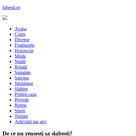
Skip
Iubesti.ro
to
content
Despre dragoste si moda, sanatate si diete, despre femeile moderne de
astazi
Acasa
Copii
Diverse
Frumusete
Horoscop
Moda
Nunti
Relatii
Sanatate
Sarcina
Shopping
Slabire
Pentru casa
Povesti
Retete
Sport
Turism
Articolul tau aici
De ce nu reusesti sa slabesti?