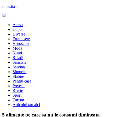
Skip
Iubesti.ro
to
content
Despre dragoste si moda, sanatate si diete, despre femeile moderne de
astazi
Acasa
Copii
Diverse
Frumusete
Horoscop
Moda
Nunti
Relatii
Sanatate
Sarcina
Shopping
Slabire
Pentru casa
Povesti
Retete
Sport
Turism
Articolul tau aici
5 alimente pe care sa nu le consumi dimineata