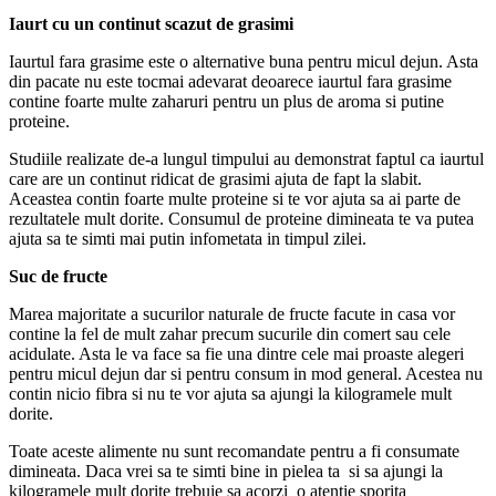
Iaurt cu un continut scazut de grasimi
Iaurtul fara grasime este o alternative buna pentru micul dejun. Asta
din pacate nu este tocmai adevarat deoarece iaurtul fara grasime
contine foarte multe zaharuri pentru un plus de aroma si putine
proteine.
Studiile realizate de-a lungul timpului au demonstrat faptul ca iaurtul
care are un continut ridicat de grasimi ajuta de fapt la slabit.
Aceastea contin foarte multe proteine si te vor ajuta sa ai parte de
rezultatele mult dorite. Consumul de proteine dimineata te va putea
ajuta sa te simti mai putin infometata in timpul zilei.
Suc de fructe
Marea majoritate a sucurilor naturale de fructe facute in casa vor
contine la fel de mult zahar precum sucurile din comert sau cele
acidulate. Asta le va face sa fie una dintre cele mai proaste alegeri
pentru micul dejun dar si pentru consum in mod general. Acestea nu
contin nicio fibra si nu te vor ajuta sa ajungi la kilogramele mult
dorite.
Toate aceste alimente nu sunt recomandate pentru a fi consumate
dimineata. Daca vrei sa te simti bine in pielea ta si sa ajungi la
kilogramele mult dorite trebuie sa acorzi o atentie sporita