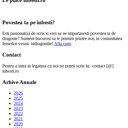
Le place Iubesti.ro
Povestea ta pe iubesti?
Esti pasionat(a) de scris si vrei sa ne impartasesti povestea ta de
dragoste? Suntem bucurosi sa te primim printre noi, in comunitatea
femeilor vesnic indragostite!
Afla cum
Contact
Pentru a intra in legatura cu noi ne puteti scrie la: contact [@]
iubesti.ro
Arhive Anuale
2026
2025
2024
2023
2022
2021
2020