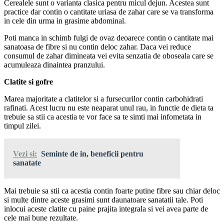
Cerealele sunt o varianta clasica pentru micul dejun. Acestea sunt
practice dar contin o cantitate uriasa de zahar care se va transforma
in cele din urma in grasime abdominal.
Poti manca in schimb fulgi de ovaz deoarece contin o cantitate mai
sanatoasa de fibre si nu contin deloc zahar. Daca vei reduce
consumul de zahar dimineata vei evita senzatia de oboseala care se
acumuleaza dinaintea pranzului.
Clatite si gofre
Marea majoritate a clatitelor si a fursecurilor contin carbohidrati
rafinati. Acest lucru nu este neaparat unul rau, in functie de dieta ta
trebuie sa stii ca acestia te vor face sa te simti mai infometata in
timpul zilei.
Vezi si:
Seminte de in, beneficii pentru
sanatate
Mai trebuie sa stii ca acestia contin foarte putine fibre sau chiar deloc
si multe dintre aceste grasimi sunt daunatoare sanatatii tale. Poti
inlocui aceste clatite cu paine prajita integrala si vei avea parte de
cele mai bune rezultate.