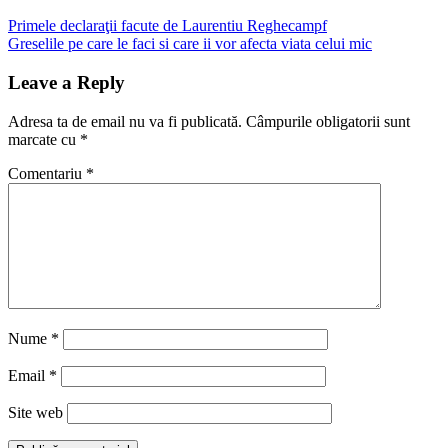
Navigare
Previous
Primele declaraţii facute de Laurentiu Reghecampf
Post:
Next
Greselile pe care le faci si care ii vor afecta viata celui mic
în
Post:
articole
Leave a Reply
Adresa ta de email nu va fi publicată.
Câmpurile obligatorii sunt
marcate cu
*
Comentariu
*
Nume
*
Email
*
Site web