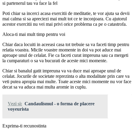
si partenerul tau va face la fel
Poti chiar sa incerci acasa exercitii de meditatie, te vor ajuta sa devii
mai calma si sa apreciezi mai mult tot ce te inconjoara. Cu ajutorul
acestor exercitii nu vei mai privi orice problema ca pe o catastrofa.
Aloca-ti mai mult timp pentru voi
Chiar daca locuiti in aceeasi casa tot trebuie sa va faceti timp pentru
relatia voastra. Micile voastre momente in doi va pot aduce mai
aproape unul de celalat. Fie ca faceti curat impreuna sau ca mergeti
la cumparaturi o sa va bucurati de aceste mici momente.
Chiar si banalul gatit impreuna va va duce mai aproape unul de
celalat. Jocurile de societate reprezinta o alta modalitate prin care va
veti putea apropia mai multe. Toate aceste mici momente nu vor face
decat sa va aduca mai multa aromie in cuplu.
Vezi si:
Candaulismul - o forma de placere
voyeurista
Exprima-ti recunostinta