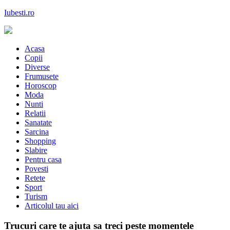
Skip
Iubesti.ro
to
content
Despre dragoste si moda, sanatate si diete, despre femeile moderne de
astazi
Acasa
Copii
Diverse
Frumusete
Horoscop
Moda
Nunti
Relatii
Sanatate
Sarcina
Shopping
Slabire
Pentru casa
Povesti
Retete
Sport
Turism
Articolul tau aici
Trucuri care te ajuta sa treci peste momentele