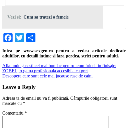
Vezi si:
Cum sa tratezi o femeie
Facebook
Twitter
Share
Intra pe www.sexgen.ro pentru a vedea articole dedicate
adultilor, cu detalii intime si fara perdea, strict pentru adulti.
Navigare
Previous
Afla unde gasesti cel mai bun lac pentru lemn folosit in finisaje:
Post:
ZOBEL, o gama profesionala accesibila ca pret
în
Next
Descopera care sunt cele mai jucause rase de caini
articole
Post:
Leave a Reply
Adresa ta de email nu va fi publicată.
Câmpurile obligatorii sunt
marcate cu
*
Comentariu
*