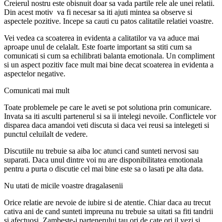
Creierul nostru este obisnuit doar sa vada partile rele ale unei relatii.
Din acest motiv va fi necesar sa iti ajuti mintea sa observe si
aspectele pozitive. Incepe sa cauti cu patos calitatile relatiei voastre.
Vei vedea ca scoaterea in evidenta a calitatilor va va aduce mai
aproape unul de celalalt. Este foarte important sa stiti cum sa
comunicati si cum sa echilibrati balanta emotionala. Un compliment
si un aspect pozitiv face mult mai bine decat scoaterea in evidenta a
aspectelor negative.
Comunicati mai mult
Toate problemele pe care le aveti se pot solutiona prin comunicare.
Invata sa iti asculti partenerul si sa ii intelegi nevoile. Conflictele vor
disparea daca amandoi veti discuta si daca vei reusi sa intelegeti si
punctul celuilalt de vedere.
Discutiile nu trebuie sa aiba loc atunci cand sunteti nervosi sau
suparati. Daca unul dintre voi nu are disponibilitatea emotionala
pentru a purta o discutie cel mai bine este sa o lasati pe alta data.
Nu utati de micile voastre dragalasenii
Orice relatie are nevoie de iubire si de atentie. Chiar daca au trecut
cativa ani de cand sunteti impreuna nu trebuie sa uitati sa fiti tandrii
si afectuosi. Zambeste-i partenerului tau ori de cate ori il vezi si