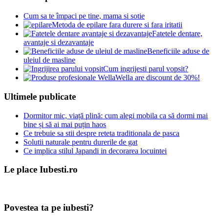
Cum sa te împaci pe tine, mama si sotie
Metoda de epilare fara durere si fara iritatii
Fatetele dentare,
avantaje si dezavantaje
Beneficiile aduse de
uleiul de masline
Cum ingrijesti parul vopsit?
Wella are discount de 30%!
Ultimele publicate
Dormitor mic, viață plină: cum alegi mobila ca să dormi mai
bine și să ai mai puțin haos
Ce trebuie sa stii despre reteta traditionala de pasca
Solutii naturale pentru durerile de gat
Ce implica stilul Japandi in decorarea locuintei
Le place Iubesti.ro
Povestea ta pe iubesti?