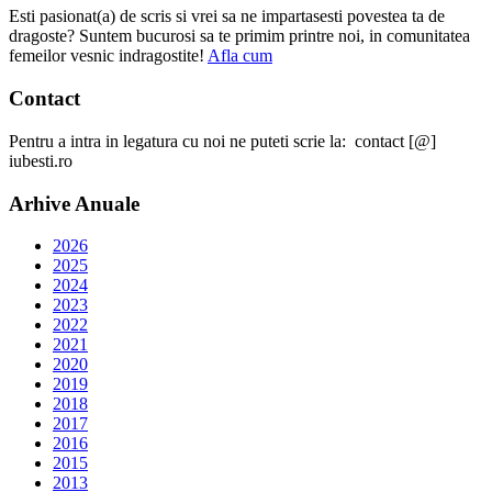
Esti pasionat(a) de scris si vrei sa ne impartasesti povestea ta de
dragoste? Suntem bucurosi sa te primim printre noi, in comunitatea
femeilor vesnic indragostite!
Afla cum
Contact
Pentru a intra in legatura cu noi ne puteti scrie la: contact [@]
iubesti.ro
Arhive Anuale
2026
2025
2024
2023
2022
2021
2020
2019
2018
2017
2016
2015
2013