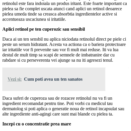
retinolul este fara indoiala un produs iritant. Este foarte important ca
pielea sa fie complet uscata atunci cand aplici un retinol deoarece
pielea umeda tinde sa creasca absorbtia ingredientelor active si
accentueaza uscaciunea si iritatiile.
Aplici retinol pe ten cuperozic sau sensibil
Daca ai un ten sensbil nu aplica niciodata retinolul direct pe piele ci
peste un serum hidratant. Acesta va actiona ca o bariera protectoare
iar iritatiile vor fi prevenite sau vor fi mult mai reduse. Iti va lua
destul de mult timp sa scapi de semnele de imbatranire dar cu
rabdare si cu perseverenta vei ajunge sa nu iti agresezi tenul.
Vezi si:
Cum poti avea un ten sanatos
Daca suferi de cuperoza sau de rozacee retinolul nu va fi un
ingredient recomandat pentru tine. Poti vorbi cu medicul tau
dermatolog si poti aplica o generatie noua de retinol incapsulat sau
alte ingrediente anti-agingi care sunt mai blande cu pielea ta.
Incepi cu o concentratie prea mare