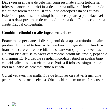
Daca vrei sa ai parte de cele mai buna rezultate atunci trebuie sa
folosesti concentratii mici inca de la prima utilizare. Unele tipuri de
ten nu pot tolera retinolul si trebuie sa descoperi asta pas cu pas.
Este foarte posibil sa iti distrugi bariera de aparare a pielii daca vei
aplica o doza prea mare de retinol din prima data. Poti incepe prin a
creste gradyal concentratia.
Combini retinolul cu alte ingrediente dure
Foarte multe persoane isi distrug tenul daca aplica retinolul cu alte
produse. Retinolul trebuie sa fie combinat cu ingrediente blande si
hranitoare care vor reduce iritatiile si care vor sprijini vindecarea.
Cel mai vine ar fi sa folosesti ceramidele, acidul hialuronic, peptidele
si vitamina E. Nu trebuie sa aplici niciodata retinol in acelasi timp
cu acid salicilic sau cu vitamina c. Poti sa il folosesti singular daca
vrei sa ai parte de cele mai bune rezultate.
Cu cat vei avea mai multa grija de tenul tau cu atat va fi mai bine
pentru tine si pentru pielea ta. Obtine chiar acum un ten fara cusur.