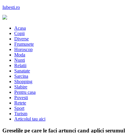
Skip
Iubesti.ro
to
content
Despre dragoste si moda, sanatate si diete, despre femeile moderne de
astazi
Acasa
Copii
Diverse
Frumusete
Horoscop
Moda
Nunti
Relatii
Sanatate
Sarcina
Shopping
Slabire
Pentru casa
Povesti
Retete
Sport
Turism
Articolul tau aici
Greselile pe care le faci artunci cand aplici serumul