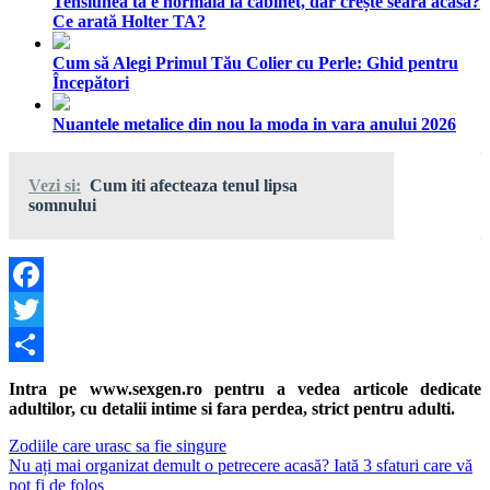
Tensiunea ta e normală la cabinet, dar crește seara acasă?
Ce arată Holter TA?
Cum să Alegi Primul Tău Colier cu Perle: Ghid pentru
Începători
Nuantele metalice din nou la moda in vara anului 2026
Vezi si:
Cum iti afecteaza tenul lipsa
somnului
Facebook
Twitter
Share
Intra pe www.sexgen.ro pentru a vedea articole dedicate
adultilor, cu detalii intime si fara perdea, strict pentru adulti.
Navigare
Previous
Zodiile care urasc sa fie singure
Post:
Next
Nu ați mai organizat demult o petrecere acasă? Iată 3 sfaturi care vă
în
Post:
pot fi de folos