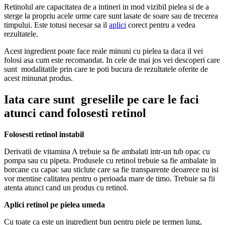
Retinolul are capacitatea de a intineri in mod vizibil pielea si de a
sterge la propriu acele urme care sunt lasate de soare sau de trecerea
timpului. Este totusi necesar sa il
aplici
corect pentru a vedea
rezultatele.
Acest ingredient poate face reale minuni cu pielea ta daca il vei
folosi asa cum este recomandat. In cele de mai jos vei descoperi care
sunt modalitatile prin care te poti bucura de rezultatele oferite de
acest minunat produs.
Iata care sunt greselile pe care le faci
atunci cand folosesti retinol
Folosesti retinol instabil
Derivatii de vitamina A trebuie sa fie ambalati intr-un tub opac cu
pompa sau cu pipeta. Produsele cu retinol trebuie sa fie ambalate in
borcane cu capac sau sticlute care sa fie transparente deoarece nu isi
vor mentine calitatea pentru o perioada mare de timo. Trebuie sa fii
atenta atunci cand un produs cu retinol.
Aplici retinol pe pielea umeda
Cu toate ca este un ingredient bun pentru piele pe termen lung,