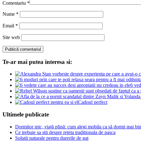
Comentariu
*
Nume
*
Email
*
Site web
Te-ar mai putea interesa si:
6 ved
Cadoul perfect
Ultimele publicate
Dormitor mic, viață plină: cum alegi mobila ca să dormi mai bine
Ce trebuie sa stii despre reteta traditionala de pasca
Solutii naturale pentru durerile de gat