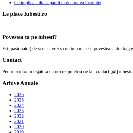
Ce implica stilul Japandi in decorarea locuintei
Le place Iubesti.ro
Povestea ta pe iubesti?
Esti pasionat(a) de scris si vrei sa ne impartasesti povestea ta de dra
Contact
Pentru a intra in legatura cu noi ne puteti scrie la: contact [@] iubesti.
Arhive Anuale
2026
2025
2024
2023
2022
2021
2020
2019