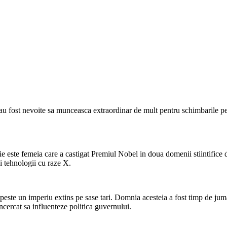
ea au fost nevoite sa munceasca extraordinar de mult pentru schimbarile 
este femeia care a castigat Premiul Nobel in doua domenii stiintifice dife
i tehnologii cu raze X.
 peste un imperiu extins pe sase tari. Domnia acesteia a fost timp de ju
incercat sa influenteze politica guvernului.