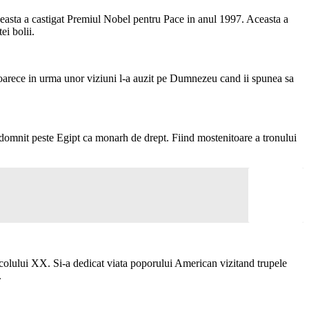
ceasta a castigat Premiul Nobel pentru Pace in anul 1997. Aceasta a
ei bolii.
eoarece in urma unor viziuni l-a auzit pe Dumnezeu cand ii spunea sa
 a domnit peste Egipt ca monarh de drept. Fiind mostenitoare a tronului
secolului XX. Si-a dedicat viata poporului American vizitand trupele
.