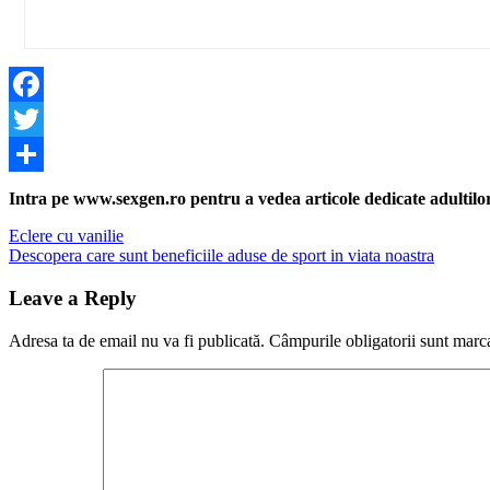
Facebook
Twitter
Share
Intra pe www.sexgen.ro pentru a vedea articole dedicate adultilor, 
Navigare
Previous
Eclere cu vanilie
Post:
Next
Descopera care sunt beneficiile aduse de sport in viata noastra
în
Post:
articole
Leave a Reply
Adresa ta de email nu va fi publicată.
Câmpurile obligatorii sunt marc