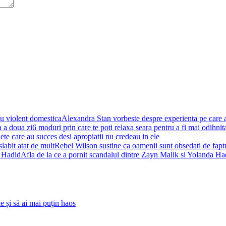
Alexandra Stan vorbeste despre experienta pe care 
6 moduri prin care te poti relaxa seara pentru a fi mai odihnit
ete care au succes desi apropiatii nu credeau in ele
Rebel Wilson sustine ca oamenii sunt obsedati de faptul
Afla de la ce a pornit scandalul dintre Zayn Malik si Yolanda Ha
 și să ai mai puțin haos