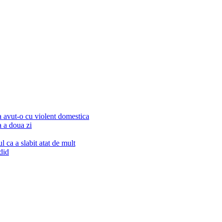
a avut-o cu violent domestica
a a doua zi
 ca a slabit atat de mult
did