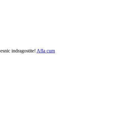
vesnic indragostite!
Afla cum