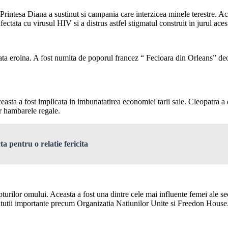
Printesa Diana a sustinut si campania care interzicea minele terestre. A
ectata cu virusul HIV si a distrus astfel stigmatul construit in jurul acest
arata eroina. A fost numita de poporul francez “ Fecioara din Orleans” d
Aceasta a fost implicata in imbunatatirea economiei tarii sale. Cleopatra
or hambarele regale.
 pentru o relatie fericita
pturilor omului. Aceasta a fost una dintre cele mai influente femei ale 
stitutii importante precum Organizatia Natiunilor Unite si Freedon House