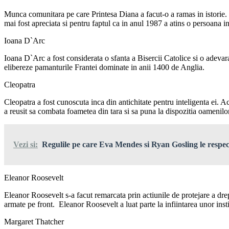
Munca comunitara pe care Printesa Diana a facut-o a ramas in istorie. 
mai fost apreciata si pentru faptul ca in anul 1987 a atins o persoana inf
Ioana D`Arc
Ioana D`Arc a fost considerata o sfanta a Bisercii Catolice si o adev
elibereze pamanturile Frantei dominate in anii 1400 de Anglia.
Cleopatra
Cleopatra a fost cunoscuta inca din antichitate pentru inteligenta ei. 
a reusit sa combata foametea din tara si sa puna la dispozitia oamenil
Vezi si:
Regulile pe care Eva Mendes si Ryan Gosling le respecta
Eleanor Roosevelt
Eleanor Roosevelt s-a facut remarcata prin actiunile de protejare a dre
armate pe front. Eleanor Roosevelt a luat parte la infiintarea unor in
Margaret Thatcher