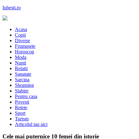
Skip
Iubesti.ro
to
content
Despre dragoste si moda, sanatate si diete, despre femeile moderne de 
Acasa
Copii
Diverse
Frumusete
Horoscop
Moda
Nunti
Relatii
Sanatate
Sarcina
Shopping
Slabire
Pentru casa
Povesti
Retete
Sport
Turism
Articolul tau aici
Cele mai puternice 10 femei din istorie