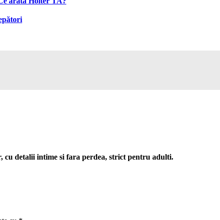
 Ce arată Holter TA?
epători
cu detalii intime si fara perdea, strict pentru adulti.