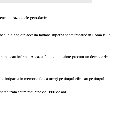
cene din razboaiele geto-dacice.
n banut in apa din aceasta fantana superba se va intoarce in Roma la un
a ramaneau infirmi. Aceasta functiona inainte precum un detector de
ne intiparita in memorie fie ca mergi pe timpul zilei sau pe timpul
ost realizata acum mai bine de 1800 de ani.