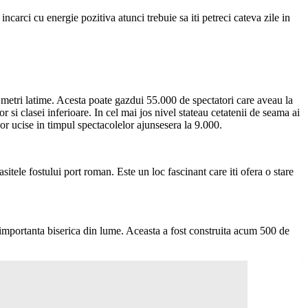
ncarci cu energie pozitiva atunci trebuie sa iti petreci cateva zile in
56 metri latime. Acesta poate gazdui 55.000 de spectatori care aveau la
r si clasei inferioare. In cel mai jos nivel stateau cetatenii de seama ai
r ucise in timpul spectacolelor ajunsesera la 9.000.
sitele fostului port roman. Este un loc fascinant care iti ofera o stare
 importanta biserica din lume. Aceasta a fost construita acum 500 de