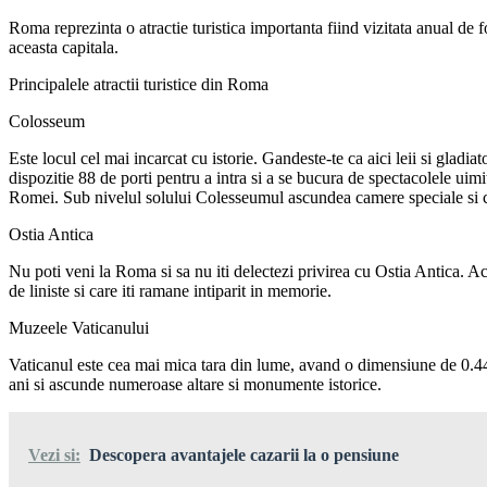
Roma reprezinta o atractie turistica importanta fiind vizitata anual de f
aceasta capitala.
Principalele atractii turistice din Roma
Colosseum
Este locul cel mai incarcat cu istorie. Gandeste-te ca aici leii si glad
dispozitie 88 de porti pentru a intra si a se bucura de spectacolele uimit
Romei. Sub nivelul solului Colesseumul ascundea camere speciale si cus
Ostia Antica
Nu poti veni la Roma si sa nu iti delectezi privirea cu Ostia Antica. Ace
de liniste si care iti ramane intiparit in memorie.
Muzeele Vaticanului
Vaticanul este cea mai mica tara din lume, avand o dimensiune de 0.44 
ani si ascunde numeroase altare si monumente istorice.
Vezi si:
Descopera avantajele cazarii la o pensiune