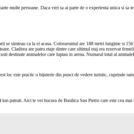
oarte multe persoane. Daca vrei sa ai parte de o experienta unica si sa te i
iatorii se simteau ca la ei acasa. Colosseumul are 188 metri lungime si 1
oare. Cladirea are patru etaje dintre care ultimul etaj era rezervat femeilo
ti destinate animalelor care luptau in arena. Numarul total al animalelo
st loc este practic o bijuterie din punct de vedere turistic, cuprinde rama
km patrati. Aici te vei bucura de Basilica San Pietro care este cea mai