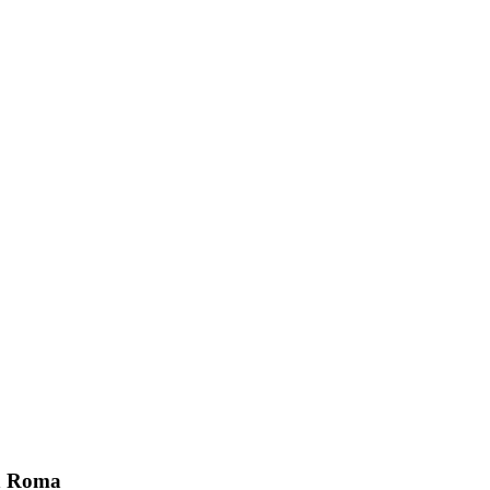
astazi
din Roma