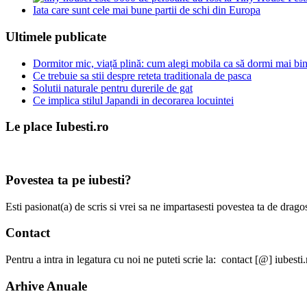
Iata care sunt cele mai bune partii de schi din Europa
Ultimele publicate
Dormitor mic, viață plină: cum alegi mobila ca să dormi mai bine
Ce trebuie sa stii despre reteta traditionala de pasca
Solutii naturale pentru durerile de gat
Ce implica stilul Japandi in decorarea locuintei
Le place Iubesti.ro
Povestea ta pe iubesti?
Esti pasionat(a) de scris si vrei sa ne impartasesti povestea ta de dra
Contact
Pentru a intra in legatura cu noi ne puteti scrie la: contact [@] iubesti.
Arhive Anuale