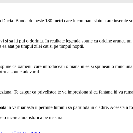
 in Dacia. Banda de peste 180 metri care inconjoara statuia are inserate s
i si sa iti pui o dorinta. In realitate legenda spune ca oricine arunca u
ea atat pe timpul zilei cat si pe timpul noptii.
 Se spune ca oamenii care introduceau o mana in ea si spuneau o minciun
ntru a spune adevarul.
ana. Te asigur ca privelistea te va impresiona si ca fantana iti va rama
a in varf iar asta ii permite luminii sa patrunda in cladire. Aceasta a f
 o incarcatura istorica pe masura.