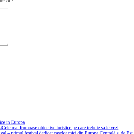
ate cu
*
nice in Europa
Cele mai frumoase obiective turistice pe care trebuie sa le vezi
al – primul festival dedicat caselor mici din Europa Centrală si de Est