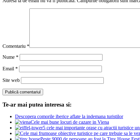
Adresa ta de email nu va fi publicată.
Câmpurile obligatorii sunt marc
Comentariu
*
Nume
*
Email
*
Site web
Te-ar mai putea interesa si:
Descopera comorile iberice aflate la indemana turistilor
Cele mai bune locuri de cazare in Viena
5 cele mai importante orase cu atractii turistice u
Peste 9000 de persoane au fost la Tiny House Festiv