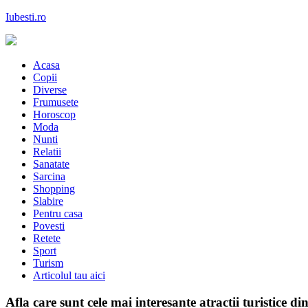
Skip
Iubesti.ro
to
content
Despre dragoste si moda, sanatate si diete, despre femeile moderne de 
Acasa
Copii
Diverse
Frumusete
Horoscop
Moda
Nunti
Relatii
Sanatate
Sarcina
Shopping
Slabire
Pentru casa
Povesti
Retete
Sport
Turism
Articolul tau aici
Afla care sunt cele mai interesante atractii turistice 