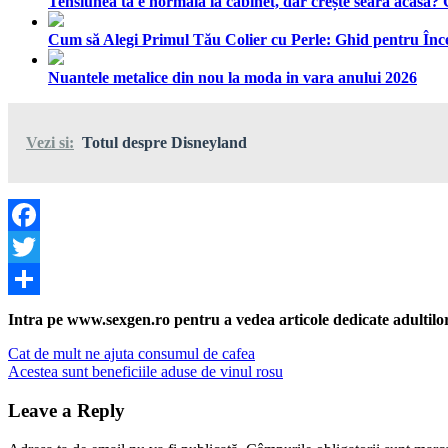
Tensiunea ta e normală la cabinet, dar crește seara acasă?
Cum să Alegi Primul Tău Colier cu Perle: Ghid pentru Înc
Nuantele metalice din nou la moda in vara anului 2026
Vezi si:
Totul despre Disneyland
Facebook
Twitter
Share
Intra pe www.sexgen.ro pentru a vedea articole dedicate adultilor, 
Navigare
Previous
Cat de mult ne ajuta consumul de cafea
Post:
Next
Acestea sunt beneficiile aduse de vinul rosu
în
Post:
articole
Leave a Reply