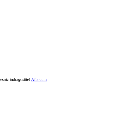
vesnic indragostite!
Afla cum