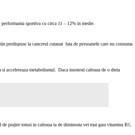
ste performanta sportiva cu circa 11 – 12% in medie.
putin predispuse la cancerul cutanat fata de persoanele care nu consuma
tia si accelereaza metabolismul. Daca insotesti cafeaua de o dieta
l de prajire totusi in cafeaua ta de dimineata vei mai gasi vitamina B1,