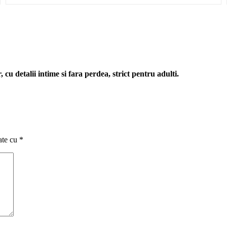
cu detalii intime si fara perdea, strict pentru adulti.
ate cu
*