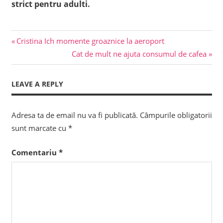
strict pentru adulti.
Previous
Navigare
Cristina Ich momente groaznice la aeroport
Post:
Next
Cat de mult ne ajuta consumul de cafea
în
Post:
articole
LEAVE A REPLY
Adresa ta de email nu va fi publicată.
Câmpurile obligatorii
sunt marcate cu
*
Comentariu
*