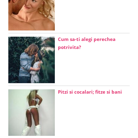
Cum sa-ti alegi perechea
potrivita?
Pitzi si cocalari; fitze si bani