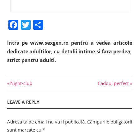
Facebook
Twitter
Share
Intra pe www.sexgen.ro pentru a vedea articole
dedicate adultilor, cu detalii intime si fara perdea,
strict pentru adulti.
Previous
Next
Navigare
Night-club
Cadoul perfect
Post:
Post:
în
LEAVE A REPLY
articole
Adresa ta de email nu va fi publicată.
Câmpurile obligatorii
sunt marcate cu
*