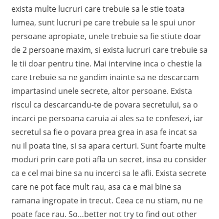
exista multe lucruri care trebuie sa le stie toata
lumea, sunt lucruri pe care trebuie sa le spui unor
persoane apropiate, unele trebuie sa fie stiute doar
de 2 persoane maxim, si exista lucruri care trebuie sa
le tii doar pentru tine. Mai intervine inca o chestie la
care trebuie sa ne gandim inainte sa ne descarcam
impartasind unele secrete, altor persoane. Exista
riscul ca descarcandu-te de povara secretului, sa o
incarci pe persoana caruia ai ales sa te confesezi, iar
secretul sa fie o povara prea grea in asa fe incat sa
nu il poata tine, si sa apara certuri. Sunt foarte multe
moduri prin care poti afla un secret, insa eu consider
ca e cel mai bine sa nu incerci sa le afli. Exista secrete
care ne pot face mult rau, asa ca e mai bine sa
ramana ingropate in trecut. Ceea ce nu stiam, nu ne
poate face rau. So…better not try to find out other