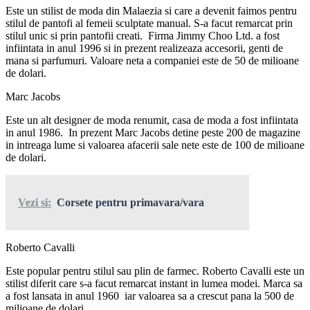
Este un stilist de moda din Malaezia si care a devenit faimos pentru
stilul de pantofi al femeii sculptate manual. S-a facut remarcat prin
stilul unic si prin pantofii creati. Firma Jimmy Choo Ltd. a fost
infiintata in anul 1996 si in prezent realizeaza accesorii, genti de
mana si parfumuri. Valoare neta a companiei este de 50 de milioane
de dolari.
Marc Jacobs
Este un alt designer de moda renumit, casa de moda a fost infiintata
in anul 1986. In prezent Marc Jacobs detine peste 200 de magazine
in intreaga lume si valoarea afacerii sale nete este de 100 de milioane
de dolari.
Vezi si:
Corsete pentru primavara/vara
Roberto Cavalli
Este popular pentru stilul sau plin de farmec. Roberto Cavalli este un
stilist diferit care s-a facut remarcat instant in lumea modei. Marca sa
a fost lansata in anul 1960 iar valoarea sa a crescut pana la 500 de
milioane de dolari.