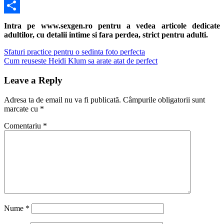
Twitter
Share
Intra pe www.sexgen.ro pentru a vedea articole dedicate
adultilor, cu detalii intime si fara perdea, strict pentru adulti.
Navigare
Previous
Sfaturi practice pentru o sedinta foto perfecta
Post:
Next
Cum reuseste Heidi Klum sa arate atat de perfect
în
Post:
articole
Leave a Reply
Adresa ta de email nu va fi publicată.
Câmpurile obligatorii sunt
marcate cu
*
Comentariu
*
Nume
*