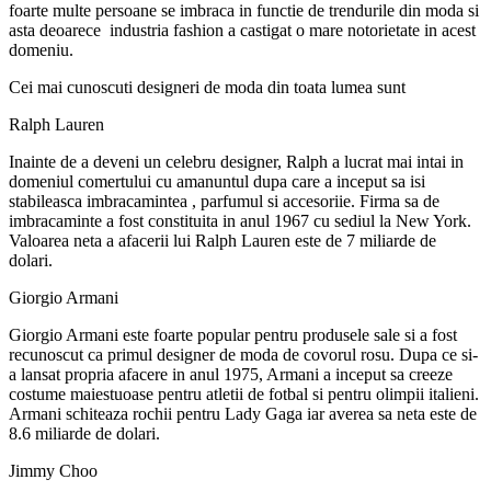
foarte multe persoane se imbraca in functie de trendurile din moda si
asta deoarece industria fashion a castigat o mare notorietate in acest
domeniu.
Cei mai cunoscuti designeri de moda din toata lumea sunt
Ralph Lauren
Inainte de a deveni un celebru designer, Ralph a lucrat mai intai in
domeniul comertului cu amanuntul dupa care a inceput sa isi
stabileasca imbracamintea , parfumul si accesoriie. Firma sa de
imbracaminte a fost constituita in anul 1967 cu sediul la New York.
Valoarea neta a afacerii lui Ralph Lauren este de 7 miliarde de
dolari.
Giorgio Armani
Giorgio Armani este foarte popular pentru produsele sale si a fost
recunoscut ca primul designer de moda de covorul rosu. Dupa ce si-
a lansat propria afacere in anul 1975, Armani a inceput sa creeze
costume maiestuoase pentru atletii de fotbal si pentru olimpii italieni.
Armani schiteaza rochii pentru Lady Gaga iar averea sa neta este de
8.6 miliarde de dolari.
Jimmy Choo