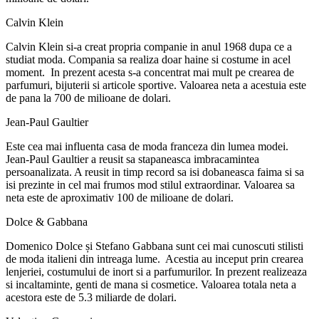
Calvin Klein
Calvin Klein si-a creat propria companie in anul 1968 dupa ce a
studiat moda. Compania sa realiza doar haine si costume in acel
moment. In prezent acesta s-a concentrat mai mult pe crearea de
parfumuri, bijuterii si articole sportive. Valoarea neta a acestuia este
de pana la 700 de milioane de dolari.
Jean-Paul Gaultier
Este cea mai influenta casa de moda franceza din lumea modei.
Jean-Paul Gaultier a reusit sa stapaneasca imbracamintea
persoanalizata. A reusit in timp record sa isi dobaneasca faima si sa
isi prezinte in cel mai frumos mod stilul extraordinar. Valoarea sa
neta este de aproximativ 100 de milioane de dolari.
Dolce & Gabbana
Domenico Dolce și Stefano Gabbana sunt cei mai cunoscuti stilisti
de moda italieni din intreaga lume. Acestia au inceput prin crearea
lenjeriei, costumului de inort si a parfumurilor. In prezent realizeaza
si incaltaminte, genti de mana si cosmetice. Valoarea totala neta a
acestora este de 5.3 miliarde de dolari.