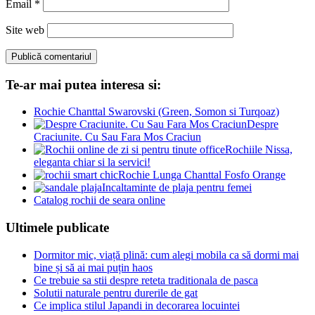
Email
*
Site web
Te-ar mai putea interesa si:
Rochie Chanttal Swarovski (Green, Somon si Turqoaz)
Despre
Craciunite. Cu Sau Fara Mos Craciun
Rochiile Nissa,
eleganta chiar si la servici!
Rochie Lunga Chanttal Fosfo Orange
Incaltaminte de plaja pentru femei
Catalog rochii de seara online
Ultimele publicate
Dormitor mic, viață plină: cum alegi mobila ca să dormi mai
bine și să ai mai puțin haos
Ce trebuie sa stii despre reteta traditionala de pasca
Solutii naturale pentru durerile de gat
Ce implica stilul Japandi in decorarea locuintei