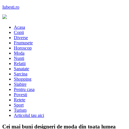
Skip
Iubesti.ro
to
content
Despre dragoste si moda, sanatate si diete, despre femeile moderne de
astazi
Acasa
Copii
Diverse
Frumusete
Horoscop
Moda
Nunti
Relatii
Sanatate
Sarcina
Shopping
Slabire
Pentru casa
Povesti
Retete
Sport
Turism
Articolul tau aici
Cei mai buni designeri de moda din toata lumea