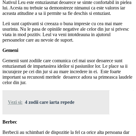
Nativul Leu este entuziasmat deoarece se simte confortabil in pielea
lui. Acesta nu trebuie sa demonstreze nimanui ca este valoros iar
aceasta atitudine a sa ii permite sa fie deschis si entuziast.
Leii sunt captivanti si creeaza o buna impresie cu cea mai mare
usurinta. Nu le pasa de opiniile negative ale celor din jur si privesc
viata in mod pozitiv. Leul va veni intotdeauna in ajutorul
persoanelor care au nevoie de suport.
Gemeni
Gemenii sunt zodiile care comunica cel mai usor deoarece sunt
entuziasmati de impartasirea ideilor si pasiunilor lor. Le place sa ii
incurajeze pe cei din jur si au mare incredere in ei. Este foarte
important sa recunosti meritele deoarece adora sa primeasca laudele
celor din jur.
Vezi si:
4 zodii care iarta repede
Berbec
Berbecii au schimbari de dispozitie la fel ca orice alta persoana dar