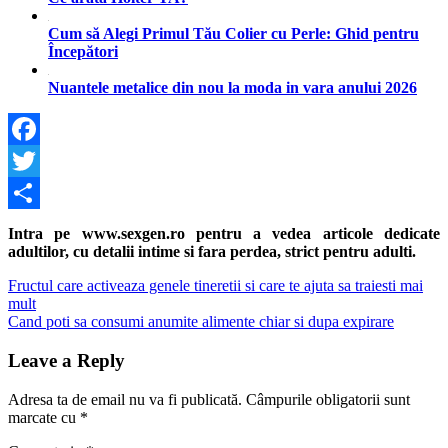
Cum să Alegi Primul Tău Colier cu Perle: Ghid pentru
Începători
Nuantele metalice din nou la moda in vara anului 2026
Facebook
Twitter
Share
Intra pe www.sexgen.ro pentru a vedea articole dedicate
adultilor, cu detalii intime si fara perdea, strict pentru adulti.
Navigare
Previous
Fructul care activeaza genele tineretii si care te ajuta sa traiesti mai
Post:
mult
în
Next
Cand poti sa consumi anumite alimente chiar si dupa expirare
articole
Post:
Leave a Reply
Adresa ta de email nu va fi publicată.
Câmpurile obligatorii sunt
marcate cu
*