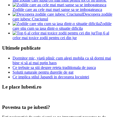
Iata zodiile care lupta cel mai mult pentru tot ce isi doresc
Zodiile care au cele mai mari sanse sa se imbogateasca
Descopera zodiile
care iubesc Craciunul
Zodiile
care stiu cum sa iasa dintr-o situatie dificila
Top 6 al
celor mai toxice zodii pentru cei din jur
Ultimele publicate
Dormitor mic, viață plină: cum alegi mobila ca să dormi mai
bine și să ai mai puțin haos
Ce trebuie sa stii despre reteta traditionala de pasca
Solutii naturale pentru durerile de gat
Ce implica stilul Japandi in decorarea locuintei
Le place Iubesti.ro
Povestea ta pe iubesti?