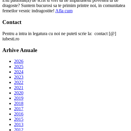
Esti pasionat(a) de scris si vrei sa ne impartasesti povestea ta de
dragoste? Suntem bucurosi sa te primim printre noi, in comunitatea
femeilor vesnic indragostite!
Afla cum
Contact
Pentru a intra in legatura cu noi ne puteti scrie la: contact [@]
iubesti.ro
Arhive Anuale
2026
2025
2024
2023
2022
2021
2020
2019
2018
2017
2016
2015
2013
2012