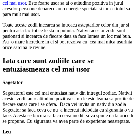
cel mai usor
. Este foarte usor sa ai o atitudine pozitiva in jurul
acesrtor persoane deoarece au o energie speciala si fac ca totul sa
para mult mai usor.
Toate aceste zodii incearca sa intreaca asteptarilor celor din jur si
pentru asta fac tot ce le sta in putinta. Nativii acestor zodii sunt
pasionati si incearca de fiecare data sa faca lumea un loc mai bun.
Au o mare incredere in ei si pot rezolva cu cea mai mica usurinta
orice sarcina le revine.
Iata care sunt zodiile care se
entuziasmeaza cel mai usor
Sagetator
Sagetatorul este cel mai entuziast nativ din intregul zodiac. Nativii
acestei zodii au o atitudine pozitiva si nu le este teama sa profite de
fiecare sansa care i se ofera. Daca vei invita un nativ din zodia
Sagetator sa faca ceva ce nu a incercat niciodata cu siguranta o va
face. Acesta se bucura sa faca ceva inedit si va spune da la orice li
se propune. Cu siguranta va avea parte de experiente neasteptate.
Leu