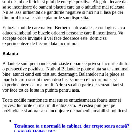
sunt destul de fericiti si plini de energie pozitiva. Aleg de fiecare data
sa se inconjoare de oameni placuti care au o atitudine mai relaxata.
Nu se lasa influentat de gandurile negative si nici nu ii lasa pe cei
din jurul lor sa le strice planurile sau dispozitia.
Entuziasmul de care nativul Berbec da dovada este contagios si ca
aduce zambetul pe buzele oricarei persoane care il inconjoara. Va
accepta orice invitatie ii vei face deoarece este dornic sa
experimenteze de fiecare data lucruri noi.
Balanta
Balantele sunt persoanele entuziaste deoarece privesc lucrurile dintr-
o perspective pozitiva. Nativul Balanta te poate ajuta sa te simti mai
bine atunci cand esti trist sau dezamagit. Balantelor nu le place sa
piarda lucruri si sunt mereu deschisi sa incerce lucruri noi si sa
experimenteze cat mai mult. Adora sa aiba parte de senzatii tari si
vor face tot ce le sta in putinta pentru asta.
Toate zodiile mentionate mai sus se entuziasmeaza foarte usor si
privesc lucrurile cu mai mult entuziasm. Acestea pun pret pe
pozitivitate si adora sa se inconjoare de oamenii amabili si politicosi.
Tensiunea ta e normală la cabinet, dar crește seara acasă?
Ce arată Holter TA?