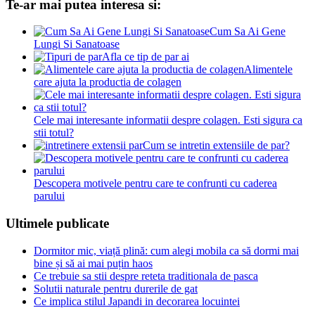
Te-ar mai putea interesa si:
Cum Sa Ai Gene
Lungi Si Sanatoase
Afla ce tip de par ai
Alimentele
care ajuta la productia de colagen
Cele mai interesante informatii despre colagen. Esti sigura ca
stii totul?
Cum se intretin extensiile de par?
Descopera motivele pentru care te confrunti cu caderea
parului
Ultimele publicate
Dormitor mic, viață plină: cum alegi mobila ca să dormi mai
bine și să ai mai puțin haos
Ce trebuie sa stii despre reteta traditionala de pasca
Solutii naturale pentru durerile de gat
Ce implica stilul Japandi in decorarea locuintei