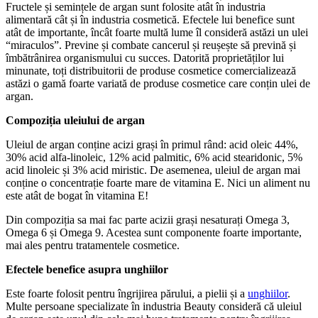
Fructele și semințele de argan sunt folosite atât în industria
alimentară cât și în industria cosmetică. Efectele lui benefice sunt
atât de importante, încât foarte multă lume îl consideră astăzi un ulei
“miraculos”. Previne și combate cancerul și reușește să prevină și
îmbătrânirea organismului cu succes. Datorită proprietăților lui
minunate, toți distribuitorii de produse cosmetice comercializează
astăzi o gamă foarte variată de produse cosmetice care conțin ulei de
argan.
Compoziția uleiului de argan
Uleiul de argan conține acizi grași în primul rând: acid oleic 44%,
30% acid alfa-linoleic, 12% acid palmitic, 6% acid stearidonic, 5%
acid linoleic și 3% acid miristic. De asemenea, uleiul de argan mai
conține o concentrație foarte mare de vitamina E. Nici un aliment nu
este atât de bogat în vitamina E!
Din compoziția sa mai fac parte acizii grași nesaturați Omega 3,
Omega 6 și Omega 9. Acestea sunt componente foarte importante,
mai ales pentru tratamentele cosmetice.
Efectele benefice asupra unghiilor
Este foarte folosit pentru îngrijirea părului, a pielii și a
unghiilor
.
Multe persoane specializate în industria Beauty consideră că uleiul