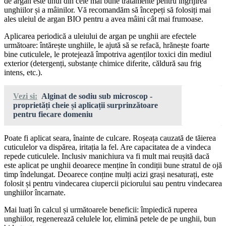
de argan este unul din cele mai bune tratamente pentru îngrijirea
unghiilor și a mâinilor. Vă recomandăm să începeți să folosiți mai
ales uleiul de argan BIO pentru a avea mâini cât mai frumoase.
Aplicarea periodică a uleiului de argan pe unghii are efectele
următoare: întărește unghiile, le ajută să se refacă, hrănește foarte
bine cuticulele, le protejează împotriva agenților toxici din mediul
exterior (detergenți, substanțe chimice diferite, căldură sau frig
intens, etc.).
Vezi si:
Alginat de sodiu sub microscop -
proprietăți cheie și aplicații surprinzătoare
pentru fiecare domeniu
Poate fi aplicat seara, înainte de culcare. Roșeața cauzată de tăierea
cuticulelor va dispărea, iritația la fel. Are capacitatea de a vindeca
repede cuticulele. Inclusiv manichiura va fi mult mai reușită dacă
este aplicat pe unghii deoarece menține în condiții bune stratul de ojă
timp îndelungat. Deoarece conține mulți acizi grași nesaturați, este
folosit și pentru vindecarea ciupercii piciorului sau pentru vindecarea
unghiilor încarnate.
Mai luați în calcul și următoarele beneficii: împiedică ruperea
unghiilor, regenerează celulele lor, elimină petele de pe unghii, bun