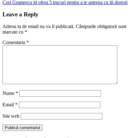
Post:
Next
Cori Gramescu iti ofera 5 trucuri pentru a te antrena cu iti doresti
în
Post:
articole
Leave a Reply
Adresa ta de email nu va fi publicată.
Câmpurile obligatorii sunt
marcate cu
*
Comentariu
*
Nume
*
Email
*
Site web