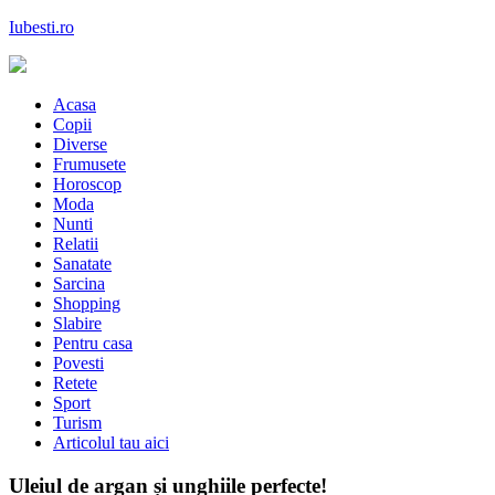
Skip
Iubesti.ro
to
content
Despre dragoste si moda, sanatate si diete, despre femeile moderne de
astazi
Acasa
Copii
Diverse
Frumusete
Horoscop
Moda
Nunti
Relatii
Sanatate
Sarcina
Shopping
Slabire
Pentru casa
Povesti
Retete
Sport
Turism
Articolul tau aici
Uleiul de argan și unghiile perfecte!