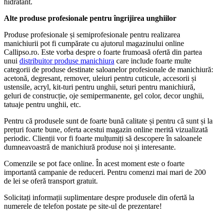
hidratant.
Alte produse profesionale pentru îngrijirea unghiilor
Produse profesionale și semiprofesionale pentru realizarea
manichiurii pot fi cumpărate cu ajutorul magazinului online
Callipso.ro. Este vorba despre o foarte frumoasă ofertă din partea
unui
distribuitor produse manichiura
care include foarte multe
categorii de produse destinate saloanelor profesionale de manichiură:
acetonă, degresant, remover, uleiuri pentru cuticule, accesorii și
ustensile, acryl, kit-turi pentru unghii, seturi pentru manichiură,
geluri de construcție, oje semipermanente, gel color, decor unghii,
tatuaje pentru unghii, etc.
Pentru că produsele sunt de foarte bună calitate și pentru că sunt și la
prețuri foarte bune, oferta acestui magazin online merită vizualizată
periodic. Clienții vor fi foarte mulțumiți să descopere în saloanele
dumneavoastră de manichiură produse noi și interesante.
Comenzile se pot face online. În acest moment este o foarte
importantă campanie de reduceri. Pentru comenzi mai mari de 200
de lei se oferă transport gratuit.
Solicitați informații suplimentare despre produsele din ofertă la
numerele de telefon postate pe site-ul de prezentare!