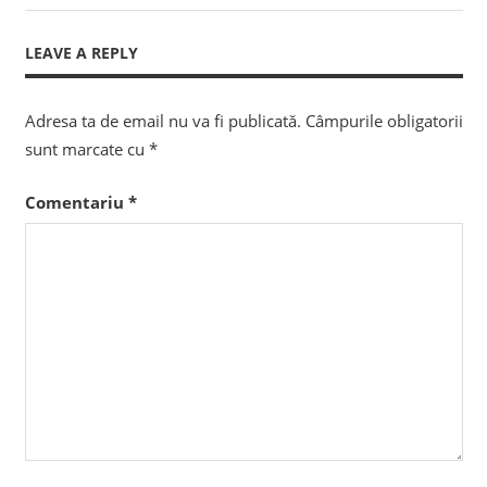
în
Post:
articole
LEAVE A REPLY
Adresa ta de email nu va fi publicată.
Câmpurile obligatorii
sunt marcate cu
*
Comentariu
*