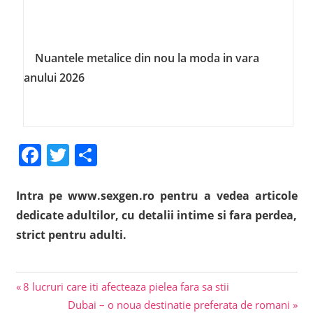
Nuantele metalice din nou la moda in vara
anului 2026
Facebook
Twitter
Share
Intra pe www.sexgen.ro pentru a vedea articole
dedicate adultilor, cu detalii intime si fara perdea,
strict pentru adulti.
Previous
Navigare
8 lucruri care iti afecteaza pielea fara sa stii
Post:
Next
Dubai – o noua destinatie preferata de romani