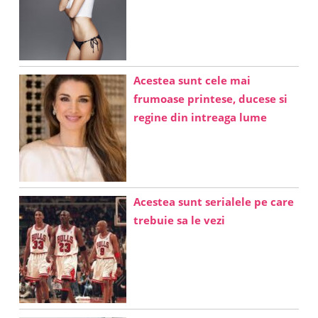
Acestea sunt cele mai
frumoase printese, ducese si
regine din intreaga lume
Acestea sunt serialele pe care
trebuie sa le vezi