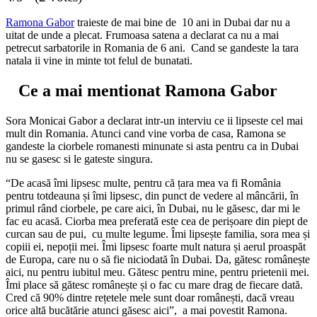
Ramona Gabor
traieste de mai bine de 10 ani in Dubai dar nu a
uitat de unde a plecat. Frumoasa satena a declarat ca nu a mai
petrecut sarbatorile in Romania de 6 ani. Cand se gandeste la tara
natala ii vine in minte tot felul de bunatati.
Ce a mai mentionat Ramona Gabor
Sora Monicai Gabor a declarat intr-un interviu ce ii lipseste cel mai
mult din Romania. Atunci cand vine vorba de casa, Ramona se
gandeste la ciorbele romanesti minunate si asta pentru ca in Dubai
nu se gasesc si le gateste singura.
“De acasă îmi lipsesc multe, pentru că țara mea va fi România
pentru totdeauna și îmi lipsesc, din punct de vedere al mâncării, în
primul rând ciorbele, pe care aici, în Dubai, nu le găsesc, dar mi le
fac eu acasă. Ciorba mea preferată este cea de perișoare din piept de
curcan sau de pui, cu multe legume. Îmi lipsește familia, sora mea și
copiii ei, nepoții mei. Îmi lipsesc foarte mult natura și aerul proaspăt
de Europa, care nu o să fie niciodată în Dubai. Da, gătesc românește
aici, nu pentru iubitul meu. Gătesc pentru mine, pentru prietenii mei.
Îmi place să gătesc românește și o fac cu mare drag de fiecare dată.
Cred că 90% dintre rețetele mele sunt doar românești, dacă vreau
orice altă bucătărie atunci găsesc aici”, a mai povestit Ramona.