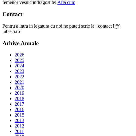
femeilor vesnic indragostite!
Afla cum
Contact
Pentru a intra in legatura cu noi ne puteti scrie la: contact [@]
iubesti.ro
Arhive Anuale
2026
2025
2024
2023
2022
2021
2020
2019
2018
2017
2016
2015
2013
2012
2011