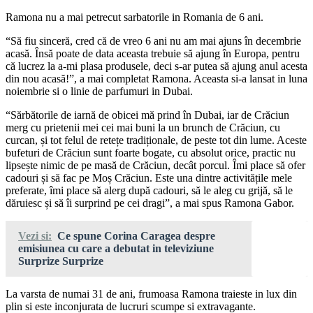
Ramona nu a mai petrecut sarbatorile in Romania de 6 ani.
“Să fiu sinceră, cred că de vreo 6 ani nu am mai ajuns în decembrie
acasă. Însă poate de data aceasta trebuie să ajung în Europa, pentru
că lucrez la a-mi plasa produsele, deci s-ar putea să ajung anul acesta
din nou acasă!”, a mai completat Ramona. Aceasta si-a lansat in luna
noiembrie si o linie de parfumuri in Dubai.
“Sărbătorile de iarnă de obicei mă prind în Dubai, iar de Crăciun
merg cu prietenii mei cei mai buni la un brunch de Crăciun, cu
curcan, și tot felul de retețe tradiționale, de peste tot din lume. Aceste
bufeturi de Crăciun sunt foarte bogate, cu absolut orice, practic nu
lipsește nimic de pe masă de Crăciun, decât porcul. Îmi place să ofer
cadouri și să fac pe Moș Crăciun. Este una dintre activitățile mele
preferate, îmi place să alerg după cadouri, să le aleg cu grijă, să le
dăruiesc și să îi surprind pe cei dragi”, a mai spus Ramona Gabor.
Vezi si:
Ce spune Corina Caragea despre
emisiunea cu care a debutat in televiziune
Surprize Surprize
La varsta de numai 31 de ani, frumoasa Ramona traieste in lux din
plin si este inconjurata de lucruri scumpe si extravagante.