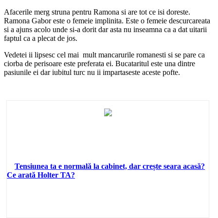
Afacerile merg struna pentru Ramona si are tot ce isi doreste.
Ramona Gabor este o femeie implinita. Este o femeie descurcareata
si a ajuns acolo unde si-a dorit dar asta nu inseamna ca a dat uitarii
faptul ca a plecat de jos.
Vedetei ii lipsesc cel mai mult mancarurile romanesti si se pare ca
ciorba de perisoare este preferata ei. Bucataritul este una dintre
pasiunile ei dar iubitul turc nu ii impartaseste aceste pofte.
Tensiunea ta e normală la cabinet, dar crește seara acasă?
Ce arată Holter TA?