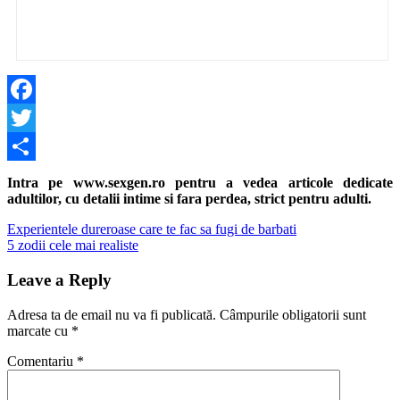
Facebook
Twitter
Share
Intra pe www.sexgen.ro pentru a vedea articole dedicate
adultilor, cu detalii intime si fara perdea, strict pentru adulti.
Navigare
Previous
Experientele dureroase care te fac sa fugi de barbati
Post:
Next
5 zodii cele mai realiste
în
Post:
articole
Leave a Reply
Adresa ta de email nu va fi publicată.
Câmpurile obligatorii sunt
marcate cu
*
Comentariu
*