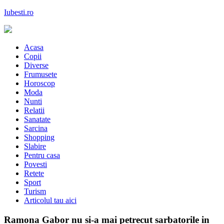
Skip
Iubesti.ro
to
content
Despre dragoste si moda, sanatate si diete, despre femeile moderne de
astazi
Acasa
Copii
Diverse
Frumusete
Horoscop
Moda
Nunti
Relatii
Sanatate
Sarcina
Shopping
Slabire
Pentru casa
Povesti
Retete
Sport
Turism
Articolul tau aici
Ramona Gabor nu si-a mai petrecut sarbatorile in