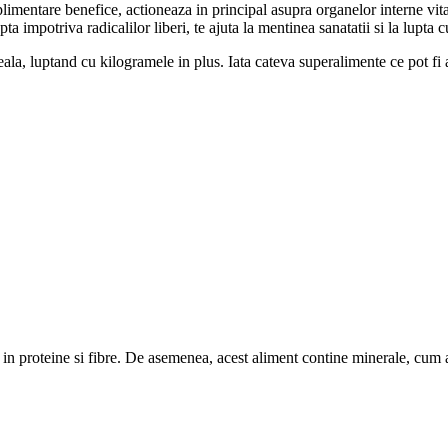
limentare benefice, actioneaza in principal asupra organelor interne vitale
ta impotriva radicalilor liberi, te ajuta la mentinea sanatatii si la lupta 
deala, luptand cu kilogramele in plus. Iata cateva superalimente ce pot fi
t in proteine si fibre. De asemenea, acest aliment contine minerale, cum 
.