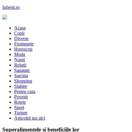
Skip
Iubesti.ro
to
content
Despre dragoste si moda, sanatate si diete, despre femeile moderne de 
Acasa
Copii
Diverse
Frumusete
Horoscop
Moda
Nunti
Relatii
Sanatate
Sarcina
Shopping
Slabire
Pentru casa
Povesti
Retete
Sport
Turism
Articolul tau aici
Superalimentele si beneficiile lor