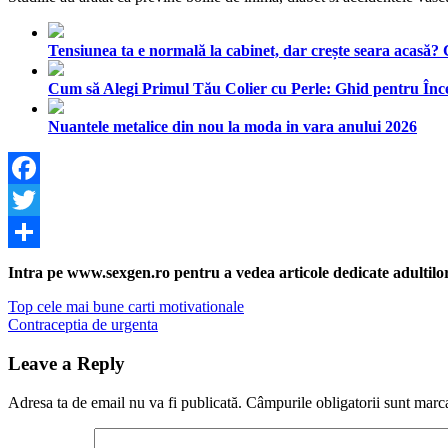
Tensiunea ta e normală la cabinet, dar crește seara acasă?
Cum să Alegi Primul Tău Colier cu Perle: Ghid pentru Înc
Nuantele metalice din nou la moda in vara anului 2026
Facebook
Twitter
Share
Intra pe www.sexgen.ro pentru a vedea articole dedicate adultilor, 
Navigare
Previous
Top cele mai bune carti motivationale
Post:
Next
Contraceptia de urgenta
în
Post:
articole
Leave a Reply
Adresa ta de email nu va fi publicată.
Câmpurile obligatorii sunt marc