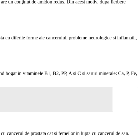
z are un conţinut de amidon redus. Din acest motiv, dupa fierbere
a cu diferite forme ale cancerului, probleme neurologice si inflamatii,
nd bogat in vitaminele B1, B2, PP, A si C si saruri minerale: Ca, P, Fe,
 cu cancerul de prostata cat si femeilor in lupta cu cancerul de san.