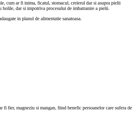
, cum ar fi inima, ficatul, stomacul, creierul dar si asupra pielii
cu bolile, dar si impotriva procesului de imbatranire a pielii.
 adaugate in planul de alimentatie sanatoasa.
ar fi fier, magneziu si mangan, fiind benefic persoanelor care sufera de