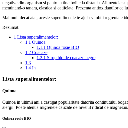
negative din organism si pentru a tine bolile la distanta. Alimentele sup
mentinand-o tanara, elastica si catifelata. Prezenta antioxidantilor ce lup
Mai mult decat atat, aceste superalimente te ajuta sa obtii o greutate i
Rezumat:
1
Lista superalimentelor:
1.1
Quinoa
1.1.1
Quinoa rosie BIO
1.2
Coacaze
1.2.1
Sirop bio de coacaze negre
1.3
1.4
In
Lista superalimentelor:
Quinoa
Quinoa in ultimii ani a castigat popularitate datorita continutului boga
alergii. Poate atenua migrenele cauzate de nivelul ridicat de magneziu
Quinoa rosie BIO