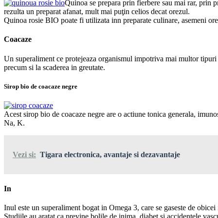
Quinoa se prepara prin fierbere sau mai rar, prin 
rezulta un preparat afanat, mult mai puţin celios decat orezul.
Quinoa rosie BIO poate fi utilizata inn preparate culinare, asemeni orezul
Coacaze
Un superaliment ce protejeaza organismul impotriva mai multor tipuri de
precum si la scaderea in greutate.
Sirop bio de coacaze negre
Acest sirop bio de coacaze negre are o actiune tonica generala, imunost
Na, K.
Vezi si:
Tigara electronica, avantaje si dezavantaje
In
Inul este un superaliment bogat in Omega 3, care se gaseste de obicei in
Studiile au aratat ca previne bolile de inima, diabet si accidentele vasc