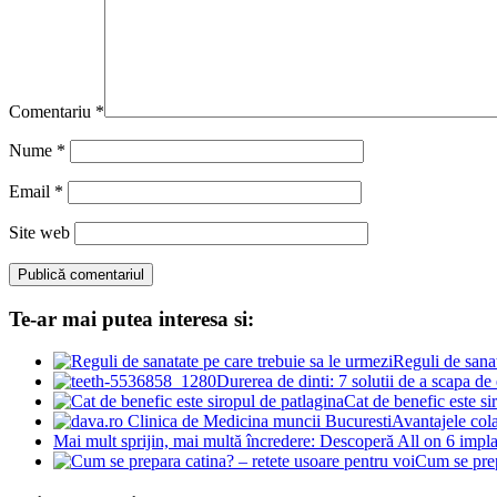
Comentariu
*
Nume
*
Email
*
Site web
Te-ar mai putea interesa si:
Reguli de sanat
Durerea de dinti: 7 solutii de a scapa de
Cat de benefic este si
Avantajele cola
Mai mult sprijin, mai multă încredere: Descoperă All on 6 impl
Cum se prep