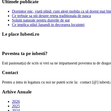
Ultimele publicate
Dormitor mic, viață plină: cum alegi mobila ca să dormi mai bine
Ce trebuie sa stii despre reteta traditionala de pasca
Solutii naturale pentru durerile de gat
Ce implica stilul Japandi in decorarea locuintei
Le place Iubesti.ro
Povestea ta pe iubesti?
Esti pasionat(a) de scris si vrei sa ne impartasesti povestea ta de dra
Contact
Pentru a intra in legatura cu noi ne puteti scrie la: contact [@] iubesti.
Arhive Anuale
2026
2025
2024