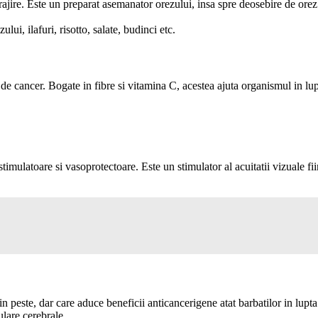
prajire. Este un preparat asemanator orezului, insa spre deosebire de ore
ui, ilafuri, risotto, salate, budinci etc.
 cancer. Bogate in fibre si vitamina C, acestea ajuta organismul in lupt
imulatoare si vasoprotectoare. Este un stimulator al acuitatii vizuale fii
 peste, dar care aduce beneficii anticancerigene atat barbatilor in lupta
ulare cerebrale.