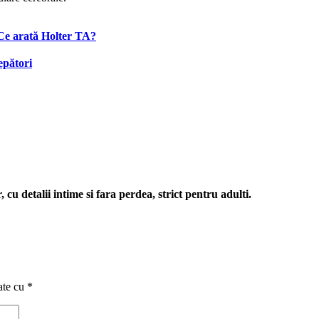
 Ce arată Holter TA?
epători
cu detalii intime si fara perdea, strict pentru adulti.
ate cu
*