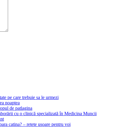
ate pe care trebuie sa le urmezi
 ea noaptea
ropul de patlagina
borării cu o clinică specializată în Medicina Muncii
ant
ara catina? – retete usoare pentru voi