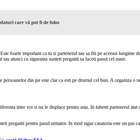
faturi care vă pot fi de folos
. Este foarte important ca tu si partenerul tau sa fiti pe aceeasi lungim
l tau atunci cu siguranta sunteti pregatiti sa faceti pasul cel mare.
e persoanelor din jur este clar ca esti pe drumul cel bun. A organiza o nun
ferenta intre voi si nu le displace pentru asta. Iti iubesti partenerul atat d
teti pregatiti pentru pasul urmator. In mod sigur casatoria este un pas ca