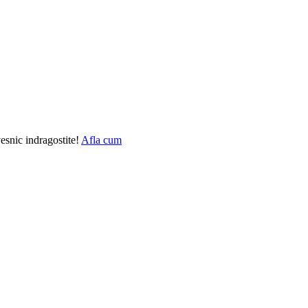
vesnic indragostite!
Afla cum