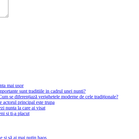
nta mai usor
portante sunt traditiile in cadrul unei nunti?
Cum se diferențiază verighetele moderne de cele tradiționale?
 actorul principal este trupa
zi nunta la care ai visat
ni si ti-a placut
 și să ai mai puțin haos