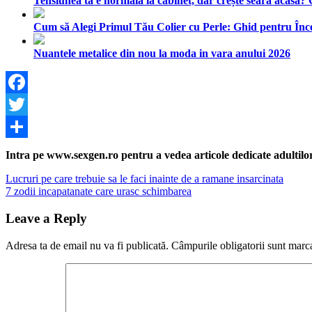
Tensiunea ta e normală la cabinet, dar crește seara acasă?
Cum să Alegi Primul Tău Colier cu Perle: Ghid pentru Înc
Nuantele metalice din nou la moda in vara anului 2026
Facebook
Twitter
Share
Intra pe www.sexgen.ro pentru a vedea articole dedicate adultilor, 
Navigare
Previous
Lucruri pe care trebuie sa le faci inainte de a ramane insarcinata
Post:
Next
7 zodii incapatanate care urasc schimbarea
în
Post:
articole
Leave a Reply
Adresa ta de email nu va fi publicată.
Câmpurile obligatorii sunt marc