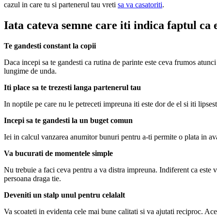
cazul in care tu si partenerul tau vreti
sa va casatoriti
.
Iata cateva semne care iti indica faptul ca e
Te gandesti constant la copii
Daca incepi sa te gandesti ca rutina de parinte este ceva frumos atunci e
lungime de unda.
Iti place sa te trezesti langa partenerul tau
In noptile pe care nu le petreceti impreuna iti este dor de el si iti lip
Incepi sa te gandesti la un buget comun
Iei in calcul vanzarea anumitor bunuri pentru a-ti permite o plata in a
Va bucurati de momentele simple
Nu trebuie a faci ceva pentru a va distra impreuna. Indiferent ca este 
persoana draga tie.
Deveniti un stalp unul pentru celalalt
Va scoateti in evidenta cele mai bune calitati si va ajutati reciproc. Ac