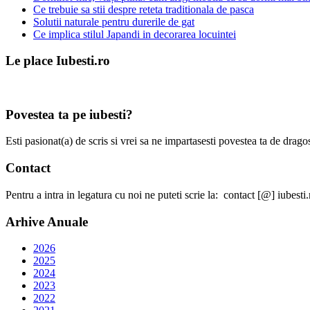
Ce trebuie sa stii despre reteta traditionala de pasca
Solutii naturale pentru durerile de gat
Ce implica stilul Japandi in decorarea locuintei
Le place Iubesti.ro
Povestea ta pe iubesti?
Esti pasionat(a) de scris si vrei sa ne impartasesti povestea ta de dra
Contact
Pentru a intra in legatura cu noi ne puteti scrie la: contact [@] iubesti.
Arhive Anuale
2026
2025
2024
2023
2022