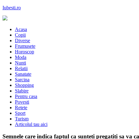
Skip
Iubesti.ro
to
content
Despre dragoste si moda, sanatate si diete, despre femeile moderne de 
Acasa
Copii
Diverse
Frumusete
Horoscop
Moda
Nunti
Relatii
Sanatate
Sarcina
Shopping
Slabire
Pentru casa
Povesti
Retete
Sport
Turism
Articolul tau aici
Semnele care indica faptul ca sunteti pregatiti sa va ca