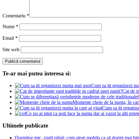
Comentariu
*
Nume
*
Email
*
Site web
Te-ar mai putea interesa si:
Cum sa iti organizezi nu
Cat de im
Momente cheie de la nunta, în care
Cum sa iti organize
Ce nu ai stiut ca poti face la nunta dar ai vazut la alti priete
Ultimele publicate
Dormitor mic, viață plină: cum alegi mobila ca să dormi mai bine