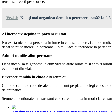
reusiti sa treceti peste orice.
Vezi si:
Nu ați mai organizat demult o petrecere acasă? Iată 3 s
Ai incredere deplina in partenerul tau
Nu exista nicio alta persoana in lume in care sa te increzi atat de mult
decat sa nu te increzi in persoana iubita. Daca ai incredere in parteneru
Admiri nuntile altor persoane
Daca incepi sa te gandesti la cum vrei sa arate nunta ta si admiri nuntil
eveniment din viata ta.
Ii respecti familia in ciuda diferentelor
Cu toate ca unele rude de-ale lui nu iti sunt pe plac, intelegi ca este o di
de antipatice.
Semnele mentionate mai sus sunt cele care iti indica in mod clar ca sun