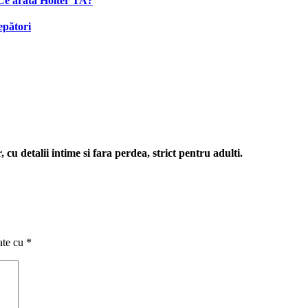
 Ce arată Holter TA?
epători
cu detalii intime si fara perdea, strict pentru adulti.
ate cu
*