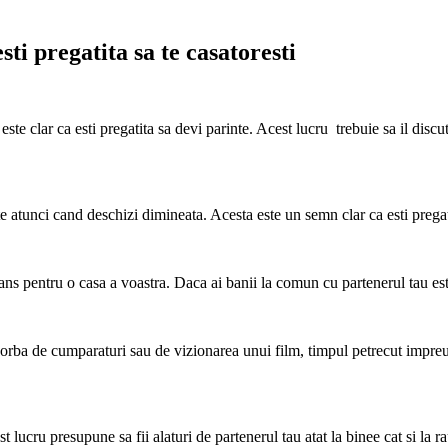
sti pregatita sa te casatoresti
ste clar ca esti pregatita sa devi parinte. Acest lucru trebuie sa il disc
seste atunci cand deschizi dimineata. Acesta este un semn clar ca esti prega
vans pentru o casa a voastra. Daca ai banii la comun cu partenerul tau es
vorba de cumparaturi sau de vizionarea unui film, timpul petrecut impreun
est lucru presupune sa fii alaturi de partenerul tau atat la binee cat si l