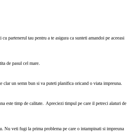
uti cu partenerul tau pentru a te asigura ca sunteti amandoi pe aceeasi
tita de pasul cel mare.
te clar un semn bun si va puteti planifica oricand o viata impreuna.
a este timp de calitate. Apreciezi timpul pe care il petreci alaturi de
a rau. Nu veti fugi la prima problema pe care o intampinati si impreuna