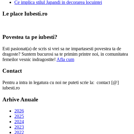
Ce implica stilul Japandi in decorarea locuintei
Le place Iubesti.ro
Povestea ta pe iubesti?
Esti pasionat(a) de scris si vrei sa ne impartasesti povestea ta de
dragoste? Suntem bucurosi sa te primim printre noi, in comunitatea
femeilor vesnic indragostite!
Afla cum
Contact
Pentru a intra in legatura cu noi ne puteti scrie la: contact [@]
iubesti.ro
Arhive Anuale
2026
2025
2024
2023
2022