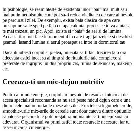
In psihologie, se reaminteste de existenta unor “bai” mai mult sau
mai putin neobisnuite care pot sa-ti redea vitalitatea de care ai nevoie
pe parcursul zilei. De exemplu, exista baia clasica de apa care
presupune sa te speli pe fata cu apa calduta, proces ce te va ajuta sa
te mai trezesti un pic. Apoi, exista si “baia” de aer si de lumina.
Aceasta ti-o poti face in momentul in care tragi jaluzelele si deschizi
geamul, lasand lumina si aerul proaspat sa intre in dormitorul tau.
Daca iti iubesti corpul si pielea, nu ezita sa-ti faci trezirea la o ora
adecvata astfel incat sa ai timp si de ritualurile tale complexe si
preferate de ingrijire: un dus propriu-zis, rutina de skincare, makeup
etc.
Creeaza-ti un mic-dejun nutritiv
Pentru a prinde energie, corpul are nevoie de resurse. Intocmai de
aceea specialistii recomanda sa nu sari peste micul dejun care e una
dintre cele mai importante mese ale zilei. Fructele si legumele crude,
smoothie-urile mix-urile de cereale sunt doar cateva dintre optiunile
sanatoase pe care ti le poti pregati rapid inainte sa-ti incepi ziua cu
adevarat. Organismul va primi astfel toate resursele necesare, iar tu
te vei incarca cu energie.