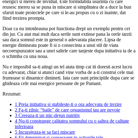
energici si mereu de invidiat. Este formidabila usurinta cu care
reusesc mereu sa se puna in miscare si simplitatea de a duce la bun
sfarsit toate proiectele pe care si le-au propus cu o zi inainte, dat
fiind trezirea prompta.
Doar ca nu intotdeauna pot functiona drept un exemplu pentru cei
din jur. Cu atat mai mult daca serile sunt extinse pana la orele tarzii
sau daca somnul este in general o adevarata placere. Lipsa de
energie dimineata poate fi si o consecinta a unui stil de viata
necorespunzator sau a unei saltele care tanjeste dupa initiativa ta de a
o schimba cu una noua.
Nu e imposibil sa-ti atingi un tel atata timp cat iti doresti acest lucru
cu adevarat, chiar si atunci cand vine vorba de a-ti construi cele mai
frumoase si dinamice dimineti. Iata care sunt principiile dupa care se
ghideaza cele mai energice persoane de pe Pamant.
Rezumat:
1
Preia initiativa si stabileste-ti o ora adecvata de trezire
2
Fa-ti zilnic “baile” de care organismul tau are nevoie
3
Creeaza-ti un mic-dejun nutritiv
4
Nu-ti constrange calitatea somnului cu o saltea de calitate
inferioara
5
Incurajeaza-te sa faci miscare
6
Fii determinat si consecvent in actiunile tale