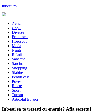
Skip
Iubesti.ro
to
content
Despre dragoste si moda, sanatate si diete, despre femeile moderne de
astazi
Acasa
Copii
Diverse
Frumusete
Horoscop
Moda
Nunti
Relatii
Sanatate
Sarcina
Shopping
Slabire
Pentru casa
Povesti
Retete
Sport
Turism
Articolul tau aici
Iubesti sa te trezesti cu energie? Afla secretul