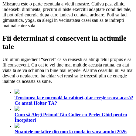
Miscarea este o parte esentiala a vietii noastre. Cativa pasi zilnic,
indeosebi dimineata, precum si niste exercitii adaptate conditiei tale,
iti pot oferi energia dupa care tanjesti cu atata ardoare. Poti sa faci
gimnastica, yoga, sa alergi in vecinatatea casei sau sa te indrepti
matinal catre sala.
Fii determinat si consecvent in actiunile
tale
Un ultim ingredient “secret” ca sa reusesti sa atingi telul propus e sa
fii consecvent. Cu cat te vei tine mai mult de aceasta rutina, cu atat
viata ta se va schimba in bine mai repede. Alarma ceasului nu va mai
deveni o neplacere, ba chiar vei reusi sa te trezesti plin de energie
inainte ca aceasta sa sune.
Tensiunea ta e normală la cabinet, dar crește seara acasă?
Ce arată Holter TA?
Cum să Alegi Primul Tău Colier cu Perle: Ghid pentru
Începători
Nuantele metalice din nou la moda in vara anului 2026