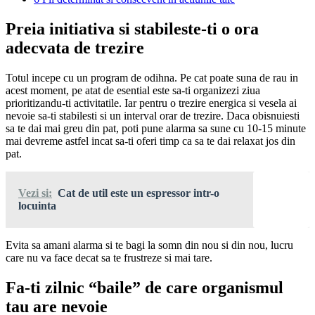
Preia initiativa si stabileste-ti o ora
adecvata de trezire
Totul incepe cu un program de odihna. Pe cat poate suna de rau in
acest moment, pe atat de esential este sa-ti organizezi ziua
prioritizandu-ti activitatile. Iar pentru o trezire energica si vesela ai
nevoie sa-ti stabilesti si un interval orar de trezire. Daca obisnuiesti
sa te dai mai greu din pat, poti pune alarma sa sune cu 10-15 minute
mai devreme astfel incat sa-ti oferi timp ca sa te dai relaxat jos din
pat.
Vezi si:
Cat de util este un espressor intr-o
locuinta
Evita sa amani alarma si te bagi la somn din nou si din nou, lucru
care nu va face decat sa te frustreze si mai tare.
Fa-ti zilnic “baile” de care organismul
tau are nevoie