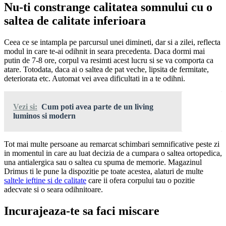
Nu-ti constrange calitatea somnului cu o
saltea de calitate inferioara
Ceea ce se intampla pe parcursul unei dimineti, dar si a zilei, reflecta
modul in care te-ai odihnit in seara precedenta. Daca dormi mai
putin de 7-8 ore, corpul va resimti acest lucru si se va comporta ca
atare. Totodata, daca ai o saltea de pat veche, lipsita de fermitate,
deteriorata etc. Automat vei avea dificultati in a te odihni.
Vezi si:
Cum poti avea parte de un living
luminos si modern
Tot mai multe persoane au remarcat schimbari semnificative peste zi
in momentul in care au luat decizia de a cumpara o saltea ortopedica,
una antialergica sau o saltea cu spuma de memorie. Magazinul
Drimus ti le pune la dispozitie pe toate acestea, alaturi de multe
saltele ieftine si de calitate
care ii ofera corpului tau o pozitie
adecvate si o seara odihnitoare.
Incurajeaza-te sa faci miscare