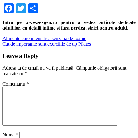
Facebook
Twitter
Share
Intra pe www.sexgen.ro pentru a vedea articole dedicate
adultilor, cu detalii intime si fara perdea, strict pentru adulti.
Navigare
Previous
Alimente care intensifica senzatia de foame
Post:
Next
Cat de importante sunt exerciiile de tip Pilates
în
Post:
articole
Leave a Reply
Adresa ta de email nu va fi publicată.
Câmpurile obligatorii sunt
marcate cu
*
Comentariu
*
Nume
*