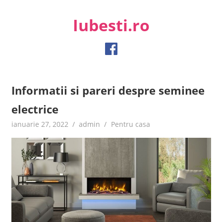
Skip
to
Iubesti.ro
content
Despre dragoste si moda, sanatate si diete, despre femeile
moderne de astazi
Informatii si pareri despre seminee
electrice
ianuarie 27, 2022
admin
Pentru casa