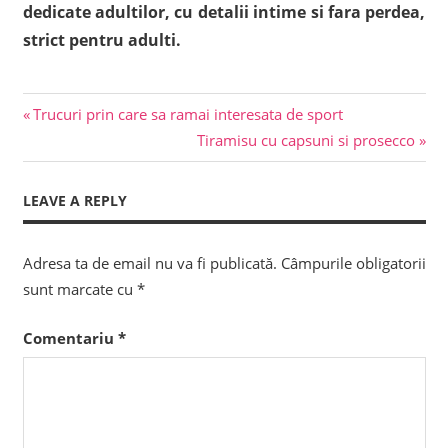
dedicate adultilor, cu detalii intime si fara perdea,
strict pentru adulti.
Previous
Navigare
Trucuri prin care sa ramai interesata de sport
Post:
Next
Tiramisu cu capsuni si prosecco
în
Post:
articole
LEAVE A REPLY
Adresa ta de email nu va fi publicată.
Câmpurile obligatorii
sunt marcate cu
*
Comentariu
*