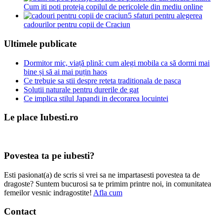
Cum iti poti proteja copilul de pericolele din mediu online
5 sfaturi pentru alegerea
cadourilor pentru copii de Craciun
Ultimele publicate
Dormitor mic, viață plină: cum alegi mobila ca să dormi mai
bine și să ai mai puțin haos
Ce trebuie sa stii despre reteta traditionala de pasca
Solutii naturale pentru durerile de gat
Ce implica stilul Japandi in decorarea locuintei
Le place Iubesti.ro
Povestea ta pe iubesti?
Esti pasionat(a) de scris si vrei sa ne impartasesti povestea ta de
dragoste? Suntem bucurosi sa te primim printre noi, in comunitatea
femeilor vesnic indragostite!
Afla cum
Contact