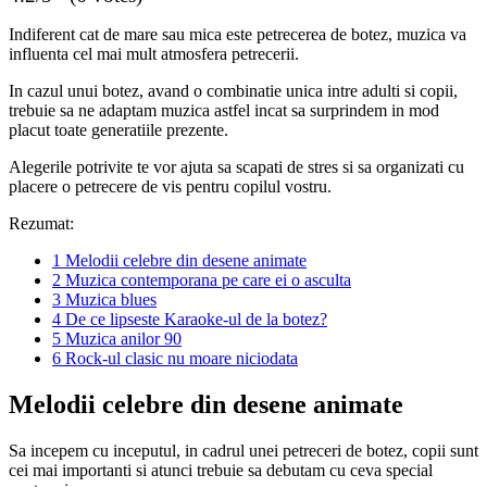
Indiferent cat de mare sau mica este petrecerea de botez, muzica va
influenta cel mai mult atmosfera petrecerii.
In cazul unui botez, avand o combinatie unica intre adulti si copii,
trebuie sa ne adaptam muzica astfel incat sa surprindem in mod
placut toate generatiile prezente.
Alegerile potrivite te vor ajuta sa scapati de stres si sa organizati cu
placere o petrecere de vis pentru copilul vostru.
Rezumat:
1
Melodii celebre din desene animate
2
Muzica contemporana pe care ei o asculta
3
Muzica blues
4
De ce lipseste Karaoke-ul de la botez?
5
Muzica anilor 90
6
Rock-ul clasic nu moare niciodata
Melodii celebre din desene animate
Sa incepem cu inceputul, in cadrul unei petreceri de botez, copii sunt
cei mai importanti si atunci trebuie sa debutam cu ceva special