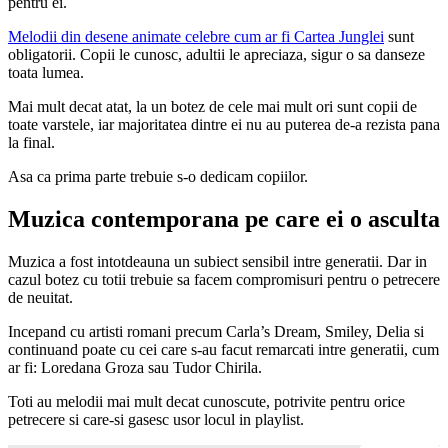
pentru ei.
Melodii din desene animate celebre cum ar fi Cartea Junglei
sunt
obligatorii. Copii le cunosc, adultii le apreciaza, sigur o sa danseze
toata lumea.
Mai mult decat atat, la un botez de cele mai mult ori sunt copii de
toate varstele, iar majoritatea dintre ei nu au puterea de-a rezista pana
la final.
Asa ca prima parte trebuie s-o dedicam copiilor.
Muzica contemporana pe care ei o asculta
Muzica a fost intotdeauna un subiect sensibil intre generatii. Dar in
cazul botez cu totii trebuie sa facem compromisuri pentru o petrecere
de neuitat.
Incepand cu artisti romani precum Carla’s Dream, Smiley, Delia si
continuand poate cu cei care s-au facut remarcati intre generatii, cum
ar fi: Loredana Groza sau Tudor Chirila.
Toti au melodii mai mult decat cunoscute, potrivite pentru orice
petrecere si care-si gasesc usor locul in playlist.