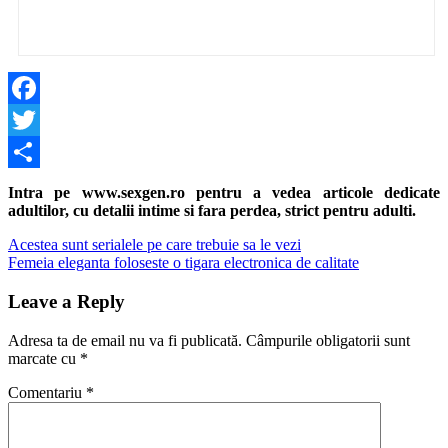
Facebook
Twitter
Share
Intra pe www.sexgen.ro pentru a vedea articole dedicate
adultilor, cu detalii intime si fara perdea, strict pentru adulti.
Navigare
Previous
Acestea sunt serialele pe care trebuie sa le vezi
Post:
Next
Femeia eleganta foloseste o tigara electronica de calitate
în
Post:
articole
Leave a Reply
Adresa ta de email nu va fi publicată.
Câmpurile obligatorii sunt
marcate cu
*
Comentariu
*