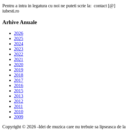
Pentru a intra in legatura cu noi ne puteti scrie la: contact [@]
iubesti.ro
Arhive Anuale
2026
2025
2024
2023
2022
2021
2020
2019
2018
2017
2016
2015
2013
2012
2011
2010
2009
Copyright © 2026 -Idei de muzica care nu trebuie sa lipseasca de la