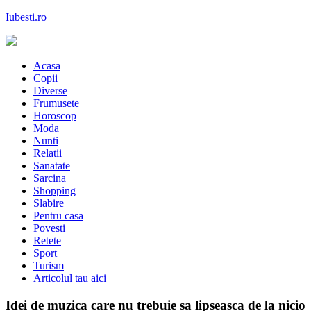
Skip
Iubesti.ro
to
content
Despre dragoste si moda, sanatate si diete, despre femeile moderne de
astazi
Acasa
Copii
Diverse
Frumusete
Horoscop
Moda
Nunti
Relatii
Sanatate
Sarcina
Shopping
Slabire
Pentru casa
Povesti
Retete
Sport
Turism
Articolul tau aici
Idei de muzica care nu trebuie sa lipseasca de la nicio