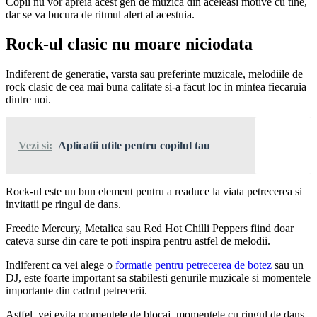
Copii nu vor apreia acest gen de muzica din aceleasi motive cu tine,
dar se va bucura de ritmul alert al acestuia.
Rock-ul clasic nu moare niciodata
Indiferent de generatie, varsta sau preferinte muzicale, melodiile de
rock clasic de cea mai buna calitate si-a facut loc in mintea fiecaruia
dintre noi.
Vezi si:
Aplicatii utile pentru copilul tau
Rock-ul este un bun element pentru a readuce la viata petrecerea si
invitatii pe ringul de dans.
Freedie Mercury, Metalica sau Red Hot Chilli Peppers fiind doar
cateva surse din care te poti inspira pentru astfel de melodii.
Indiferent ca vei alege o
formatie pentru petrecerea de botez
sau un
DJ, este foarte important sa stabilesti genurile muzicale si momentele
importante din cadrul petrecerii.
Astfel, vei evita momentele de blocaj, momentele cu ringul de dans