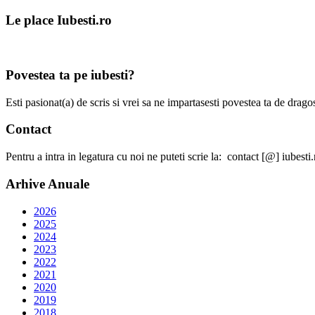
Le place Iubesti.ro
Povestea ta pe iubesti?
Esti pasionat(a) de scris si vrei sa ne impartasesti povestea ta de dra
Contact
Pentru a intra in legatura cu noi ne puteti scrie la: contact [@] iubesti.
Arhive Anuale
2026
2025
2024
2023
2022
2021
2020
2019
2018