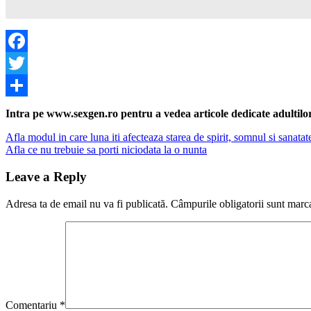
Facebook
Twitter
Share
Intra pe www.sexgen.ro pentru a vedea articole dedicate adultilor, 
Navigare
Previous
Afla modul in care luna iti afecteaza starea de spirit, somnul si sanatat
Post:
Next
Afla ce nu trebuie sa porti niciodata la o nunta
în
Post:
articole
Leave a Reply
Adresa ta de email nu va fi publicată.
Câmpurile obligatorii sunt marc
Comentariu
*