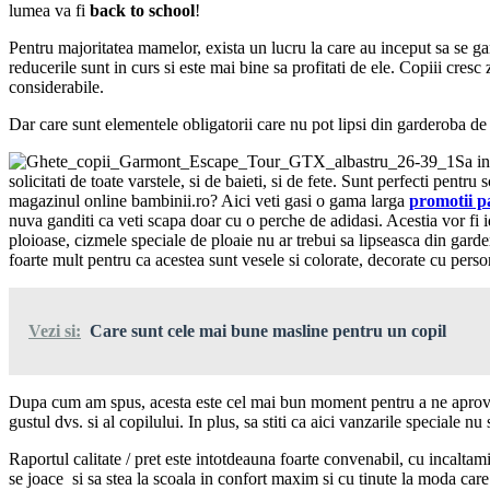
lumea va fi
back to school
!
Pentru majoritatea mamelor, exista un lucru la care au inceput sa se ga
reducerile sunt in curs si este mai bine sa profitati de ele. Copiii cresc 
considerabile.
Dar care sunt elementele obligatorii care nu pot lipsi din garderoba de 
Sa in
solicitati de toate varstele, si de baieti, si de fete. Sunt perfecti pentru
magazinul online bambinii.ro? Aici veti gasi o gama larga
promotii pa
nuva ganditi ca veti scapa doar cu o perche de adidasi. Acestia vor fi id
ploioase, cizmele speciale de ploaie nu ar trebui sa lipseasca din garder
foarte mult pentru ca acestea sunt vesele si colorate, decorate cu perso
Vezi si:
Care sunt cele mai bune masline pentru un copil
Dupa cum am spus, acesta este cel mai bun moment pentru a ne aprovizio
gustul dvs. si al copilului. In plus, sa stiti ca aici vanzarile speciale n
Raportul calitate / pret este intotdeauna foarte convenabil, cu incaltamin
se joace si sa stea la scoala in confort maxim si cu tinute la moda care