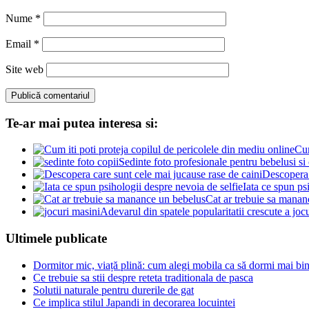
Nume
*
Email
*
Site web
Te-ar mai putea interesa si:
Cum
Sedinte foto profesionale pentru bebelusi si 
Descopera 
Iata ce spun ps
Cat ar trebuie sa manan
Adevarul din spatele popularitatii crescute a jocu
Ultimele publicate
Dormitor mic, viață plină: cum alegi mobila ca să dormi mai bine
Ce trebuie sa stii despre reteta traditionala de pasca
Solutii naturale pentru durerile de gat
Ce implica stilul Japandi in decorarea locuintei