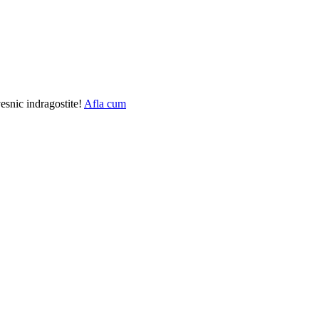
vesnic indragostite!
Afla cum