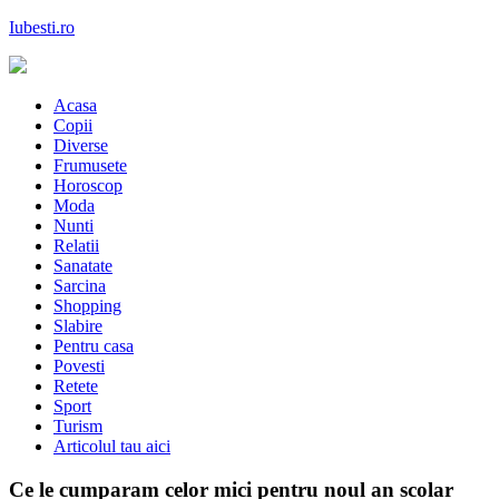
Skip
Iubesti.ro
to
content
Despre dragoste si moda, sanatate si diete, despre femeile moderne de 
Acasa
Copii
Diverse
Frumusete
Horoscop
Moda
Nunti
Relatii
Sanatate
Sarcina
Shopping
Slabire
Pentru casa
Povesti
Retete
Sport
Turism
Articolul tau aici
Ce le cumparam celor mici pentru noul an scolar