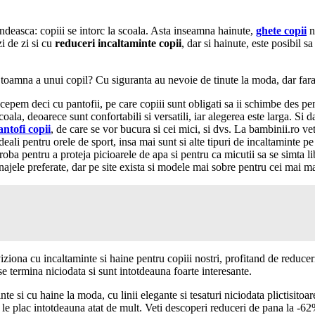
ndeasca: copiii se intorc la scoala. Asta inseamna hainute,
ghete copii
n
zi de zi si cu
reduceri incaltaminte copii
, dar si hainute, este posibil 
toamna a unui copil? Cu siguranta au nevoie de tinute la moda, dar fara a 
cepem deci cu pantofii, pe care copiii sunt obligati sa ii schimbe des pen
 scoala, deoarece sunt confortabili si versatili, iar alegerea este larga. Si d
ntofi copii
, de care se vor bucura si cei mici, si dvs. La bambinii.ro vet
eali pentru orele de sport, insa mai sunt si alte tipuri de incaltaminte p
oba pentru a proteja picioarele de apa si pentru ca micutii sa se simta libe
najele preferate, dar pe site exista si modele mai sobre pentru cei mai ma
na cu incaltaminte si haine pentru copiii nostri, profitand de reduceril
u se termina niciodata si sunt intotdeauna foarte interesante.
te si cu haine la moda, cu linii elegante si tesaturi niciodata plictisitoar
 le plac intotdeauna atat de mult. Veti descoperi reduceri de pana la -62