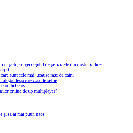
 iti poti proteja copilul de pericolele din mediu online
copii
care sunt cele mai jucause rase de caini
ihologii despre nevoia de selfie
ce un bebelus
rilor online de tip multiplayer?
 și să ai mai puțin haos