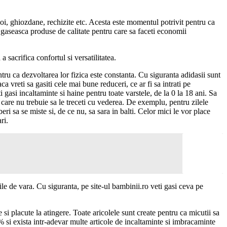
oi, ghiozdane, rechizite etc. Acesta este momentul potrivit pentru ca
sa gaseasca produse de calitate pentru care sa faceti economii
sacrifica confortul si versatilitatea.
tru ca dezvoltarea lor fizica este constanta. Cu siguranta adidasii sunt
aca vreti sa gasiti cele mai bune reduceri, ce ar fi sa intrati pe
i gasi incaltaminte si haine pentru toate varstele, de la 0 la 18 ani. Sa
e care nu trebuie sa le treceti cu vederea. De exemplu, pentru zilele
ri sa se miste si, de ce nu, sa sara in balti. Celor mici le vor place
ri.
e de vara. Cu siguranta, pe site-ul bambinii.ro veti gasi ceva pe
e si placute la atingere. Toate aricolele sunt create pentru ca micutii sa
% si exista intr-adevar multe articole de incaltaminte si imbracaminte