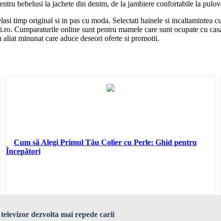
entru bebelusi la jachete din denim, de la jambiere confortabile la pulover
elasi timp original si in pas cu moda. Selectati hainele si incaltamintea c
i.ro. Cumparaturile online sunt pentru mamele care sunt ocupate cu casa, m
 aliat minunat care aduce deseori oferte si promotii.
Cum să Alegi Primul Tău Colier cu Perle: Ghid pentru
Începători
a televizor dezvolta mai repede carii