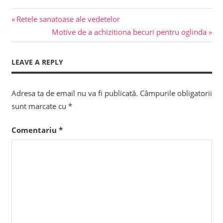
Previous
Navigare
Retele sanatoase ale vedetelor
Post:
Next
Motive de a achizitiona becuri pentru oglinda
în
Post:
articole
LEAVE A REPLY
Adresa ta de email nu va fi publicată.
Câmpurile obligatorii
sunt marcate cu
*
Comentariu
*