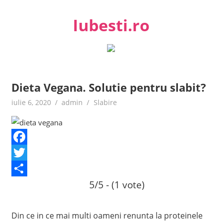
Skip
to
Iubesti.ro
content
Despre dragoste si moda, sanatate si diete, despre femeile
moderne de astazi
Dieta Vegana. Solutie pentru slabit?
iulie 6, 2020
admin
Slabire
Facebook
Twitter
5/5 - (1 vote)
Share
Din ce in ce mai multi oameni renunta la proteinele