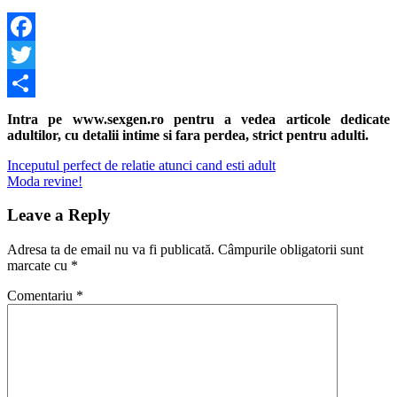
Facebook
Twitter
Share
Intra pe www.sexgen.ro pentru a vedea articole dedicate
adultilor, cu detalii intime si fara perdea, strict pentru adulti.
Navigare
Previous
Inceputul perfect de relatie atunci cand esti adult
Post:
Next
Moda revine!
în
Post:
articole
Leave a Reply
Adresa ta de email nu va fi publicată.
Câmpurile obligatorii sunt
marcate cu
*
Comentariu
*