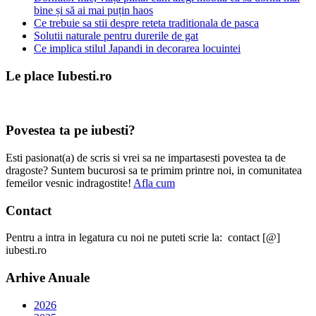
bine și să ai mai puțin haos
Ce trebuie sa stii despre reteta traditionala de pasca
Solutii naturale pentru durerile de gat
Ce implica stilul Japandi in decorarea locuintei
Le place Iubesti.ro
Povestea ta pe iubesti?
Esti pasionat(a) de scris si vrei sa ne impartasesti povestea ta de
dragoste? Suntem bucurosi sa te primim printre noi, in comunitatea
femeilor vesnic indragostite!
Afla cum
Contact
Pentru a intra in legatura cu noi ne puteti scrie la: contact [@]
iubesti.ro
Arhive Anuale
2026