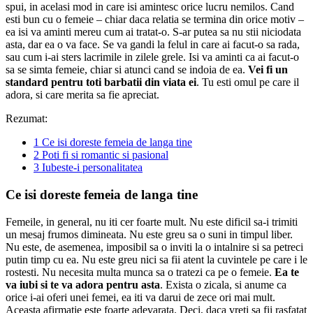
spui, in acelasi mod in care isi amintesc orice lucru nemilos. Cand
esti bun cu o femeie – chiar daca relatia se termina din orice motiv –
ea isi va aminti mereu cum ai tratat-o. S-ar putea sa nu stii niciodata
asta, dar ea o va face. Se va gandi la felul in care ai facut-o sa rada,
sau cum i-ai sters lacrimile in zilele grele. Isi va aminti ca ai facut-o
sa se simta femeie, chiar si atunci cand se indoia de ea.
Vei fi un
standard pentru toti barbatii din viata ei
. Tu esti omul pe care il
adora, si care merita sa fie apreciat.
Rezumat:
1
Ce isi doreste femeia de langa tine
2
Poti fi si romantic si pasional
3
Iubeste-i personalitatea
Ce isi doreste femeia de langa tine
Femeile, in general, nu iti cer foarte mult. Nu este dificil sa-i trimiti
un mesaj frumos dimineata. Nu este greu sa o suni in timpul liber.
Nu este, de asemenea, imposibil sa o inviti la o intalnire si sa petreci
putin timp cu ea. Nu este greu nici sa fii atent la cuvintele pe care i le
rostesti. Nu necesita multa munca sa o tratezi ca pe o femeie.
Ea te
va iubi si te va adora pentru asta
. Exista o zicala, si anume ca
orice i-ai oferi unei femei, ea iti va darui de zece ori mai mult.
Aceasta afirmatie este foarte adevarata. Deci, daca vreti sa fii rasfatat