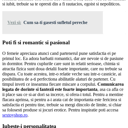
si iubit, trebuie sa te opresti din a fi rautacios, egoist si nepoliticos.
Vezi si:
Cum sa-ti gasesti sufletul pereche
Poti fi si romantic si pasional
O femeie apreciaza atunci cand partenerul pune satisfactia ei pe
primul loc. Ea adora barbatii romantici, dar are nevoie si de pasiune
in dormitor. Pentru cuplurile care sunt in relatii serioase, chimia si
atractia fizica sunt doua detalii foarte importante, care nu trebuie sa
dispara. Cu toate acestea, intr-o relatie veche sau intr-o casnicie, ai
posibilitatea de a-ti perfectiona abilitatile alaturi de partener. Cu
timpul inveti ce inseamna fiecare miscare a corpului.
Comunicarea
legata de dorinte si fantezii este foarte importanta
, asa ca afla ce
ii place sau ce si-ar dori sa incerce, si ofera-i totul. Pentru a mentine
flacara aprinsa, si pentru a-i arata cat de importanta este fericirea si
satisfactia ei pentru tine, trebuie sa mergi dincolo de limite, si chiar
sa folosesti produse si jocuri erotice. Pentru inspiratie poti accesa
sextoyshop.ro
.
Iubeste-i personalitatea