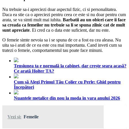
Nu trebuie sa-i apreciezi doar aspectul fizic, ci si personalitatea.
Daca ea stie ca o apreciezi pentru ceea ce este si nu doar pentru cum
arata, se va simti mult mai iubita.
Barbatii au un obicei care ii face
sa creada ca femeilor nu trebuie sa li se spuna zilnic cat de mult
sunt apreciate
. Ei cred ca o data este suficient, dar nu este.
O femeie simte nevoia sa i se spuna de ce a fost ea cea aleasa. Nu
uita sa-i arati de ce ea este cea mai importanta. Cand inveti cum sa
tratezi o femeie, comportamentul tau poate face minuni.
Tensiunea ta e normală la cabinet, dar crește seara acasă?
Ce arată Holter TA?
Cum să Alegi Primul Tău Colier cu Perle: Ghid pentru
Începători
Nuantele metalice din nou la moda in vara anului 2026
Vezi si:
Femeile