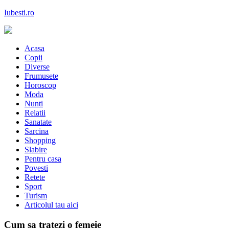
Skip
Iubesti.ro
to
content
Despre dragoste si moda, sanatate si diete, despre femeile moderne de
astazi
Acasa
Copii
Diverse
Frumusete
Horoscop
Moda
Nunti
Relatii
Sanatate
Sarcina
Shopping
Slabire
Pentru casa
Povesti
Retete
Sport
Turism
Articolul tau aici
Cum sa tratezi o femeie