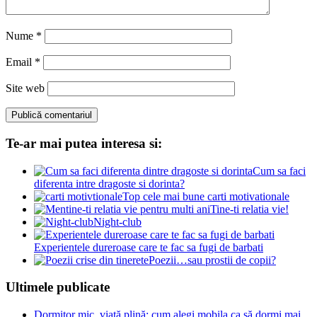
Nume
*
Email
*
Site web
Te-ar mai putea interesa si:
Cum sa faci
diferenta intre dragoste si dorinta?
Top cele mai bune carti motivationale
Tine-ti relatia vie!
Night-club
Experientele dureroase care te fac sa fugi de barbati
Poezii…sau prostii de copii?
Ultimele publicate
Dormitor mic, viață plină: cum alegi mobila ca să dormi mai