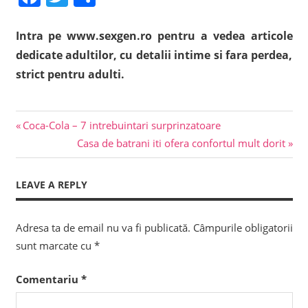
Intra pe www.sexgen.ro pentru a vedea articole
dedicate adultilor, cu detalii intime si fara perdea,
strict pentru adulti.
Previous
Navigare
Coca-Cola – 7 intrebuintari surprinzatoare
Post:
Next
Casa de batrani iti ofera confortul mult dorit
în
Post:
articole
LEAVE A REPLY
Adresa ta de email nu va fi publicată.
Câmpurile obligatorii
sunt marcate cu
*
Comentariu
*