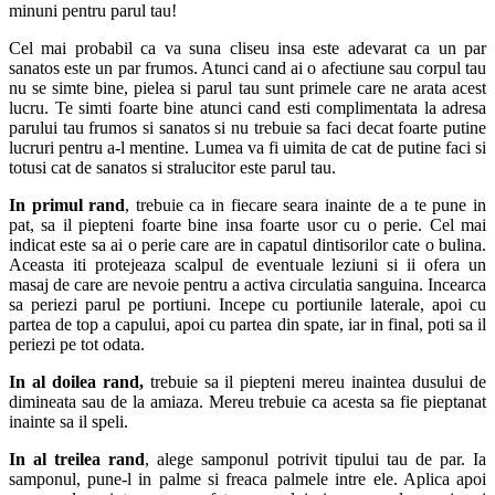
minuni pentru parul tau!
Cel mai probabil ca va suna cliseu insa este adevarat ca un par
sanatos este un par frumos. Atunci cand ai o afectiune sau corpul tau
nu se simte bine, pielea si parul tau sunt primele care ne arata acest
lucru. Te simti foarte bine atunci cand esti complimentata la adresa
parului tau frumos si sanatos si nu trebuie sa faci decat foarte putine
lucruri pentru a-l mentine. Lumea va fi uimita de cat de putine faci si
totusi cat de sanatos si stralucitor este parul tau.
In primul rand
, trebuie ca in fiecare seara inainte de a te pune in
pat, sa il piepteni foarte bine insa foarte usor cu o perie. Cel mai
indicat este sa ai o perie care are in capatul dintisorilor cate o bulina.
Aceasta iti protejeaza scalpul de eventuale leziuni si ii ofera un
masaj de care are nevoie pentru a activa circulatia sanguina. Incearca
sa periezi parul pe portiuni. Incepe cu portiunile laterale, apoi cu
partea de top a capului, apoi cu partea din spate, iar in final, poti sa il
periezi pe tot odata.
In al doilea rand,
trebuie sa il piepteni mereu inaintea dusului de
dimineata sau de la amiaza. Mereu trebuie ca acesta sa fie pieptanat
inainte sa il speli.
In al treilea rand
, alege samponul potrivit tipului tau de par. Ia
samponul, pune-l in palme si freaca palmele intre ele. Aplica apoi