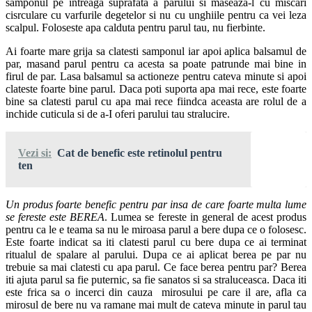
samponul pe intreaga suprafata a parului si maseaza-l cu miscari
cisrculare cu varfurile degetelor si nu cu unghiile pentru ca vei leza
scalpul. Foloseste apa calduta pentru parul tau, nu fierbinte.
Ai foarte mare grija sa clatesti samponul iar apoi aplica balsamul de
par, masand parul pentru ca acesta sa poate patrunde mai bine in
firul de par. Lasa balsamul sa actioneze pentru cateva minute si apoi
clateste foarte bine parul. Daca poti suporta apa mai rece, este foarte
bine sa clatesti parul cu apa mai rece fiindca aceasta are rolul de a
inchide cuticula si de a-I oferi parului tau stralucire.
Vezi si:
Cat de benefic este retinolul pentru
ten
Un produs foarte benefic pentru par insa de care foarte multa lume
se fereste este BEREA
. Lumea se fereste in general de acest produs
pentru ca le e teama sa nu le miroasa parul a bere dupa ce o folosesc.
Este foarte indicat sa iti clatesti parul cu bere dupa ce ai terminat
ritualul de spalare al parului. Dupa ce ai aplicat berea pe par nu
trebuie sa mai clatesti cu apa parul. Ce face berea pentru par? Berea
iti ajuta parul sa fie puternic, sa fie sanatos si sa straluceasca. Daca iti
este frica sa o incerci din cauza mirosului pe care il are, afla ca
mirosul de bere nu va ramane mai mult de cateva minute in parul tau