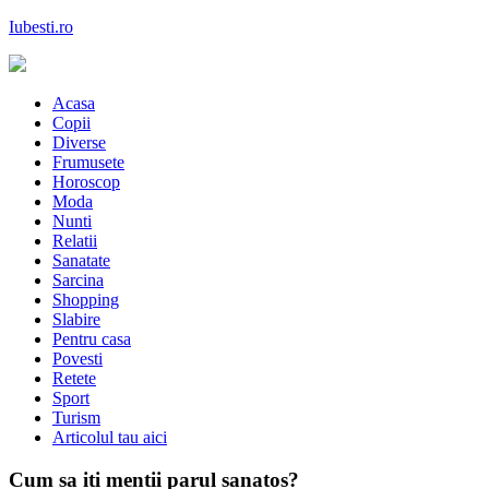
Skip
Iubesti.ro
to
content
Despre dragoste si moda, sanatate si diete, despre femeile moderne de
astazi
Acasa
Copii
Diverse
Frumusete
Horoscop
Moda
Nunti
Relatii
Sanatate
Sarcina
Shopping
Slabire
Pentru casa
Povesti
Retete
Sport
Turism
Articolul tau aici
Cum sa iti mentii parul sanatos?