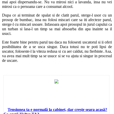
mai apoi dispersandu-se. Nu va mirosi nici a lavanda, insa nu vei
mirosi ca o persoana care a consumat alcool.
Dupa ce ai terminat de spalat si de clatit parul, sterge-l usor cu un
prosop de bumbac, insa nu folosi miscari care sa iti afecteze parul,
sterge-l cu miscari usoare. Infasoara apoi prosopul in jurul capului ca
un turban si lasa-l un timp sa mai absoarba din apa inainte sa il
usuci.
Este foarte bine pentru parul tau daca nu folosesti uscatorul si ii oferi
posibilitatea de a se usca singur. Daca totusi nu te poti lipsi de
uscator, foloseste-l la viteza redusa si cu aer caldut, nu fierbinte. Asa,
va avea mai mult timp sa se usuce si se va ajuta si singur in procesul
de uscare.
Tensiunea ta e normală la cabinet, dar crește seara acasă?