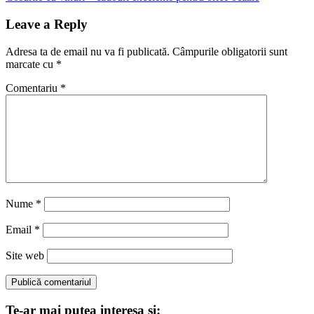
în
Post:
articole
Leave a Reply
Adresa ta de email nu va fi publicată.
Câmpurile obligatorii sunt
marcate cu
*
Comentariu
*
Nume
*
Email
*
Site web
Te-ar mai putea interesa si: