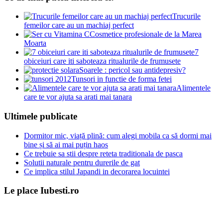
Trucurile
femeilor care au un machiaj perfect
Cosmetice profesionale de la Marea
Moarta
7
obiceiuri care iti saboteaza ritualurile de frumusete
Soarele : pericol sau antidepresiv?
Tunsori in functie de forma fetei
Alimentele
care te vor ajuta sa arati mai tanara
Ultimele publicate
Dormitor mic, viață plină: cum alegi mobila ca să dormi mai
bine și să ai mai puțin haos
Ce trebuie sa stii despre reteta traditionala de pasca
Solutii naturale pentru durerile de gat
Ce implica stilul Japandi in decorarea locuintei
Le place Iubesti.ro