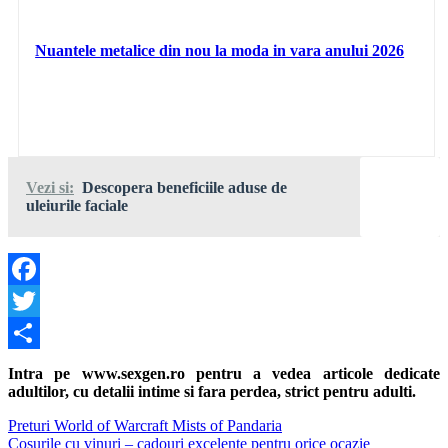
Nuantele metalice din nou la moda in vara anului 2026
Vezi si:
Descopera beneficiile aduse de
uleiurile faciale
Facebook
Twitter
Share
Intra pe www.sexgen.ro pentru a vedea articole dedicate
adultilor, cu detalii intime si fara perdea, strict pentru adulti.
Navigare
Previous
Preturi World of Warcraft Mists of Pandaria
Post:
Next
Cosurile cu vinuri – cadouri excelente pentru orice ocazie