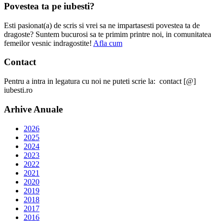
Povestea ta pe iubesti?
Esti pasionat(a) de scris si vrei sa ne impartasesti povestea ta de
dragoste? Suntem bucurosi sa te primim printre noi, in comunitatea
femeilor vesnic indragostite!
Afla cum
Contact
Pentru a intra in legatura cu noi ne puteti scrie la: contact [@]
iubesti.ro
Arhive Anuale
2026
2025
2024
2023
2022
2021
2020
2019
2018
2017
2016