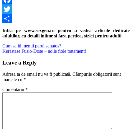
Facebook
Twitter
Share
Intra pe www.sexgen.ro pentru a vedea articole dedicate
adultilor, cu detalii intime si fara perdea, strict pentru adulti.
Navigare
Previous
Cum sa iti mentii parul sanatos?
Post:
Next
Kerastase Fusio-Dose – noile fiole tratament!
în
Post:
articole
Leave a Reply
Adresa ta de email nu va fi publicată.
Câmpurile obligatorii sunt
marcate cu
*
Comentariu
*