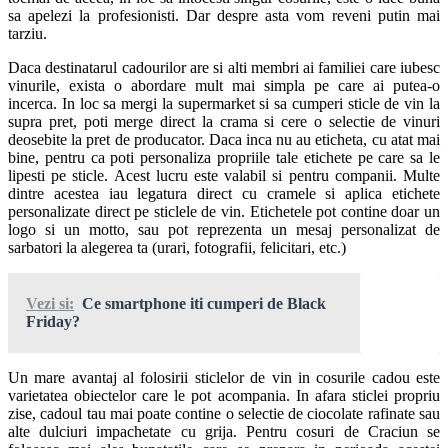
sa apelezi la profesionisti. Dar despre asta vom reveni putin mai
tarziu.
Daca destinatarul cadourilor are si alti membri ai familiei care iubesc
vinurile, exista o abordare mult mai simpla pe care ai putea-o
incerca. In loc sa mergi la supermarket si sa cumperi sticle de vin la
supra pret, poti merge direct la crama si cere o selectie de vinuri
deosebite la pret de producator. Daca inca nu au eticheta, cu atat mai
bine, pentru ca poti personaliza propriile tale etichete pe care sa le
lipesti pe sticle. Acest lucru este valabil si pentru companii. Multe
dintre acestea iau legatura direct cu cramele si aplica etichete
personalizate direct pe sticlele de vin. Etichetele pot contine doar un
logo si un motto, sau pot reprezenta un mesaj personalizat de
sarbatori la alegerea ta (urari, fotografii, felicitari, etc.)
Vezi si:
Ce smartphone iti cumperi de Black
Friday?
Un mare avantaj al folosirii sticlelor de vin in cosurile cadou este
varietatea obiectelor care le pot acompania. In afara sticlei propriu
zise, cadoul tau mai poate contine o selectie de ciocolate rafinate sau
alte dulciuri impachetate cu grija. Pentru cosuri de Craciun se