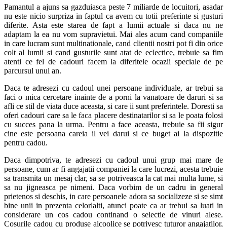
Pamantul a ajuns sa gazduiasca peste 7 miliarde de locuitori, asadar
nu este nicio surpriza in faptul ca avem cu totii preferinte si gusturi
diferite. Asta este starea de fapt a lumii actuale si daca nu ne
adaptam la ea nu vom supravietui. Mai ales acum cand companiile
in care lucram sunt multinationale, cand clientii nostri pot fi din orice
colt al lumii si cand gusturile sunt atat de eclectice, trebuie sa fim
atenti ce fel de cadouri facem la diferitele ocazii speciale de pe
parcursul unui an.
Daca te adresezi cu cadoul unei persoane individuale, ar trebui sa
faci o mica cercetare inainte de a porni la vanatoare de daruri si sa
afli ce stil de viata duce aceasta, si care ii sunt preferintele. Doresti sa
oferi cadouri care sa le faca placere destinatarilor si sa le poata folosi
cu succes pana la urma. Pentru a face aceasta, trebuie sa fii sigur
cine este persoana careia il vei darui si ce buget ai la dispozitie
pentru cadou.
Daca dimpotriva, te adresezi cu cadoul unui grup mai mare de
persoane, cum ar fi angajatii companiei la care lucrezi, acesta trebuie
sa transmita un mesaj clar, sa se potriveasca la cat mai multa lume, si
sa nu jigneasca pe nimeni. Daca vorbim de un cadru in general
prietenos si deschis, in care persoanele adora sa socializeze si se simt
bine unii in prezenta celorlalti, atunci poate ca ar trebui sa luati in
considerare un cos cadou continand o selectie de vinuri alese.
Cosurile cadou cu produse alcoolice se potrivesc tuturor angajatilor,