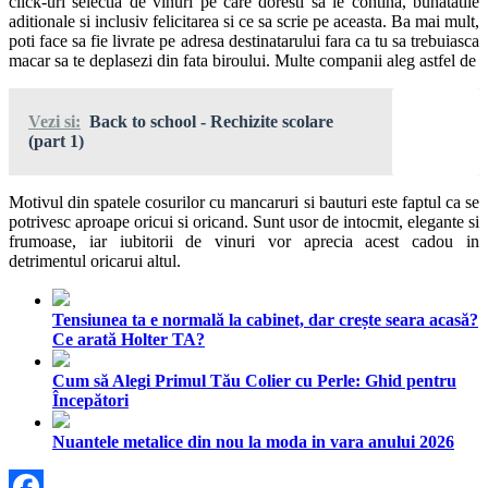
click-uri selectia de vinuri pe care doresti sa le contina, bunatatile
aditionale si inclusiv felicitarea si ce sa scrie pe aceasta. Ba mai mult,
poti face sa fie livrate pe adresa destinatarului fara ca tu sa trebuiasca
macar sa te deplasezi din fata biroului. Multe companii aleg astfel de
Vezi si:
Back to school - Rechizite scolare
(part 1)
Motivul din spatele cosurilor cu mancaruri si bauturi este faptul ca se
potrivesc aproape oricui si oricand. Sunt usor de intocmit, elegante si
frumoase, iar iubitorii de vinuri vor aprecia acest cadou in
detrimentul oricarui altul.
Tensiunea ta e normală la cabinet, dar crește seara acasă?
Ce arată Holter TA?
Cum să Alegi Primul Tău Colier cu Perle: Ghid pentru
Începători
Nuantele metalice din nou la moda in vara anului 2026