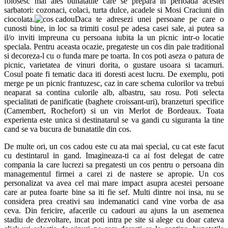
folosesc mai ales bunatatile care se prepara in perioada acestei
sarbatori: cozonaci, colaci, turta dulce, acadele si Mosi Craciuni din
ciocolata.
Daca te adresezi unei persoane pe care o
cunosti bine, in loc sa trimiti cosul pe adesa casei sale, ai putea sa
il/o inviti impreuna cu persoana iubita la un picnic intr-o locatie
speciala. Pentru aceasta ocazie, pregateste un cos din paie traditional
si decoreza-l cu o funda mare pe toarta. In cos poti aseza o patura de
picnic, varietatea de vinuri dorita, o gustare usoara si tacamuri.
Cosul poate fi tematic daca iti doresti acest lucru. De exemplu, poti
merge pe un picnic frantuzesc, caz in care schema culorilor va trebui
neaparat sa contina culorile alb, albastru, sau rosu. Poti selecta
specialitati de panificatie (baghete croissant-uri), branzeturi specifice
(Camembert, Rochefort) si un vin Merlot de Bordeaux. Toata
experienta este unica si destinatarul se va gandi cu siguranta la tine
cand se va bucura de bunatatile din cos.
De multe ori, un cos cadou este cu ata mai special, cu cat este facut
cu destintarul in gand. Imagineaza-ti ca ai fost delegat de catre
compania la care lucrezi sa pregatesti un cos pentru o persoana din
managementul firmei a carei zi de nastere se apropie. Un cos
personalizat va avea cel mai mare impact asupra acestei persoane
care ar putea foarte bine sa iti fie sef. Multi dintre noi insa, nu se
considera prea creativi sau indemanatici cand vine vorba de asa
ceva. Din fericire, afacerile cu cadouri au ajuns la un asemenea
stadiu de dezvoltare, incat poti intra pe site si alege cu doar cateva