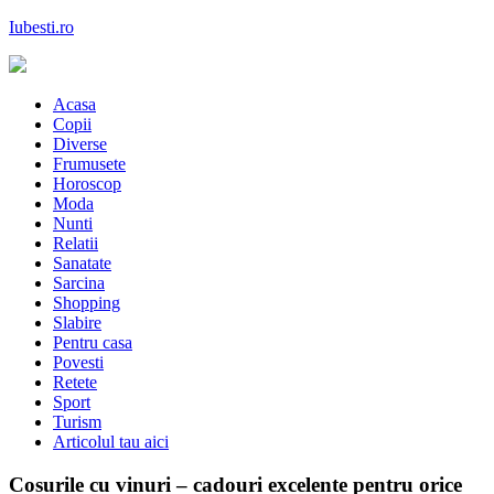
Skip
Iubesti.ro
to
content
Despre dragoste si moda, sanatate si diete, despre femeile moderne de
astazi
Acasa
Copii
Diverse
Frumusete
Horoscop
Moda
Nunti
Relatii
Sanatate
Sarcina
Shopping
Slabire
Pentru casa
Povesti
Retete
Sport
Turism
Articolul tau aici
Cosurile cu vinuri – cadouri excelente pentru orice