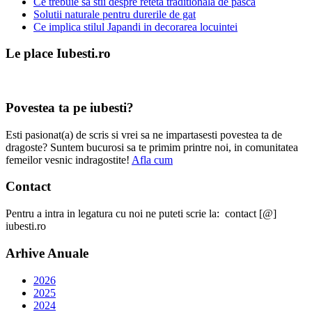
Ce trebuie sa stii despre reteta traditionala de pasca
Solutii naturale pentru durerile de gat
Ce implica stilul Japandi in decorarea locuintei
Le place Iubesti.ro
Povestea ta pe iubesti?
Esti pasionat(a) de scris si vrei sa ne impartasesti povestea ta de
dragoste? Suntem bucurosi sa te primim printre noi, in comunitatea
femeilor vesnic indragostite!
Afla cum
Contact
Pentru a intra in legatura cu noi ne puteti scrie la: contact [@]
iubesti.ro
Arhive Anuale
2026
2025
2024