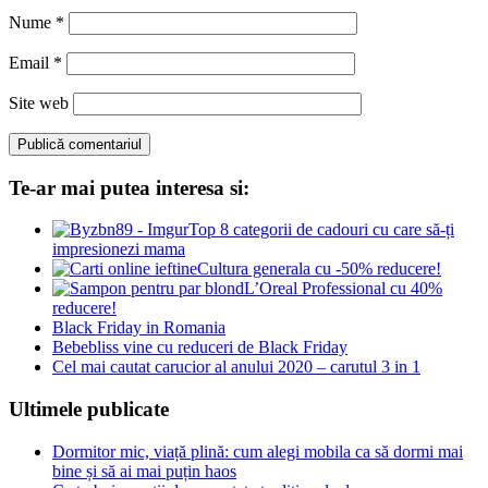
Nume
*
Email
*
Site web
Te-ar mai putea interesa si:
Top 8 categorii de cadouri cu care să-ți
impresionezi mama
Cultura generala cu -50% reducere!
L’Oreal Professional cu 40%
reducere!
Black Friday in Romania
Bebebliss vine cu reduceri de Black Friday
Cel mai cautat carucior al anului 2020 – carutul 3 in 1
Ultimele publicate
Dormitor mic, viață plină: cum alegi mobila ca să dormi mai
bine și să ai mai puțin haos