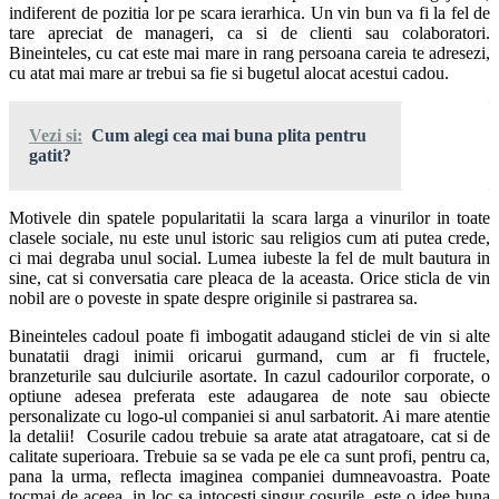
indiferent de pozitia lor pe scara ierarhica. Un vin bun va fi la fel de
tare apreciat de manageri, ca si de clienti sau colaboratori.
Bineinteles, cu cat este mai mare in rang persoana careia te adresezi,
cu atat mai mare ar trebui sa fie si bugetul alocat acestui cadou.
Vezi si:
Cum alegi cea mai buna plita pentru
gatit?
Motivele din spatele popularitatii la scara larga a vinurilor in toate
clasele sociale, nu este unul istoric sau religios cum ati putea crede,
ci mai degraba unul social. Lumea iubeste la fel de mult bautura in
sine, cat si conversatia care pleaca de la aceasta. Orice sticla de vin
nobil are o poveste in spate despre originile si pastrarea sa.
Bineinteles cadoul poate fi imbogatit adaugand sticlei de vin si alte
bunatatii dragi inimii oricarui gurmand, cum ar fi fructele,
branzeturile sau dulciurile asortate. In cazul cadourilor corporate, o
optiune adesea preferata este adaugarea de note sau obiecte
personalizate cu logo-ul companiei si anul sarbatorit. Ai mare atentie
la detalii! Cosurile cadou trebuie sa arate atat atragatoare, cat si de
calitate superioara. Trebuie sa se vada pe ele ca sunt profi, pentru ca,
pana la urma, reflecta imaginea companiei dumneavoastra. Poate
tocmai de aceea, in loc sa intocesti singur cosurile, este o idee buna