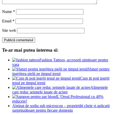
Nume
*
Email
*
Site web
Te-ar mai putea interesa si:
Fashion Tattoos, accesorii uimitoare pentru
vara
Sfaturi pentru
ingrijirea pielii pe timpul iernii
Cum iti poti ingriji
tenul pe timpul iernii
Alimentele
care reduc semnele lasate de acnee
L’Oreal Professional cu 40%
reducere!
Alginat de sodiu sub microscop – proprietăți cheie și aplicații
surprinzătoare pentru fiecare domeniu