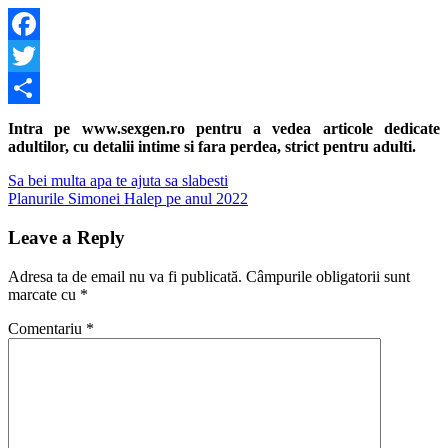
Facebook
Twitter
Share
Intra pe www.sexgen.ro pentru a vedea articole dedicate
adultilor, cu detalii intime si fara perdea, strict pentru adulti.
Navigare
Previous
Sa bei multa apa te ajuta sa slabesti
Post:
Next
Planurile Simonei Halep pe anul 2022
în
Post:
articole
Leave a Reply
Adresa ta de email nu va fi publicată.
Câmpurile obligatorii sunt
marcate cu
*
Comentariu
*