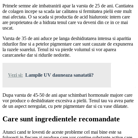
Primele semne ale imbatranirii apar la varsta de 25 de ani. Cantiatea
de colagen incepe sa scada iar calitatea si fermitatea pielii este mult
mai afectata. O sa scada si productia de acid hialuronic intern care
are proprietatea de a hidrata tenul care va deveni din ce in ce mai
uscat.
Varsta de 35 de ani aduce pe langa deshidratarea intensa si aparitia
ridurilor fine si a petelor pigmentare care sunt cauzate de expunerea
la razele soarelui. Tenul isi va pierde volumul si vor aparea
cararcaneke dar si ridurile nedorite.
Vezi si:
Lampile UV dauneaza sanatatii?
Dupa varsta de 45-50 de ani apar schimbari hormonale majore care
vor produce o deshidratare excesiva a pielii. Tenul tau va avea parte
de un aspect neregulat, cu pete pigmentare dar si cu vase dilatate.
Care sunt ingredientele recomandate
Atunci cand te lovesti de aceste probleme cel mai bine este sa
folosesti in fiecare zi produse care vor contine substante active care