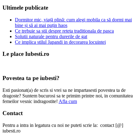
Ultimele publicate
Dormitor mic, viață plină: cum alegi mobila ca să dormi mai
bine și să ai mai puțin haos
Ce trebuie sa stii despre reteta traditionala de pasca
Solutii naturale pentru durerile de gat
Ce implica stilul Japandi in decorarea locuintei
Le place Iubesti.ro
Povestea ta pe iubesti?
Esti pasionat(a) de scris si vrei sa ne impartasesti povestea ta de
dragoste? Suntem bucurosi sa te primim printre noi, in comunitatea
femeilor vesnic indragostite!
Afla cum
Contact
Pentru a intra in legatura cu noi ne puteti scrie la: contact [@]
iubesti.ro