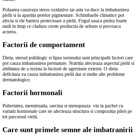
Poluarea cauzeaza stress oxidative iar asta va duce la imbatranirea
pielii si la aparitia petelor pigmentare. Schimbarile climatice pot
afecta si ele bariera protectoare a pielii. Frigul usuca pielea foarte
mult in timp ce cladura creste productia de sebum si provoaca
acneea.
Factorii de comportament
Dieta, stresul psihilogic si lipsa somnului sunt principalii factori care
pot cauza imbatranirea premature. Nutritia afecteaza aspectul pielii si
abilitatea de a rezista la factorii de agresiune externi. O dieta
deficitara va cauza imbatranirea pielii dar si multe alte probleme
dermatologice.
Factorii hormonali
Pubertatea, menstruatia, sarcina si menopauza vin la pachet cu
variatii hormonale care ne afecteaza structura si compozitia pileii pe
tot parcursul vietii.
Care sunt primele semne ale imbatranirii