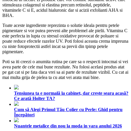
stimuleaza colagenul si elastina precum retinolul, peptidele,
vitaminele C si E, acidul hialuronic dar si acizii exfolianti AHA si
BHA.
Toate aceste ingrediente reprezinta o solutie ideala pentru petele
pigmentare si vor putea preveni alte problemel ale pielii. Vitamina C
este perfecta in lupta cu stresul oxidative provocat de poluare si
poate reduce efectele razelor UV. Poti folosi aceasta crema impreuna
cu niste fotoprotectii astfel incat sa previi din tpimp petele
pigmentare.
Poti sa iti creezi o anumita rutina pe care sa o respecti intocmai si vei
avea parte de cele mai bune rezultate. Nu folosi acelasi produs atat
pe gat cat si pe fata daca vrei sa ai parte de rezultate vizibil. Cu cat ai
mai multa grija de pielea ta cu atat vei arata mai bine.
Tensiunea ta e normală la cabinet, dar crește seara acasă?
Ce arată Holter TA?
Cum să Alegi Primul Tău Colier cu Perle: Ghid pentru
Începători
Nuantele metalice din nou la moda in vara anului 2026