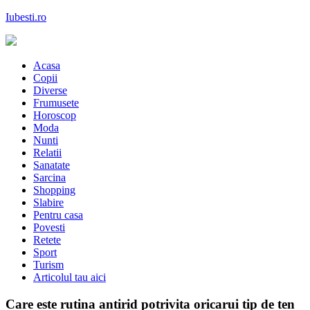
Skip
Iubesti.ro
to
content
Despre dragoste si moda, sanatate si diete, despre femeile moderne de
astazi
Acasa
Copii
Diverse
Frumusete
Horoscop
Moda
Nunti
Relatii
Sanatate
Sarcina
Shopping
Slabire
Pentru casa
Povesti
Retete
Sport
Turism
Articolul tau aici
Care este rutina antirid potrivita oricarui tip de ten