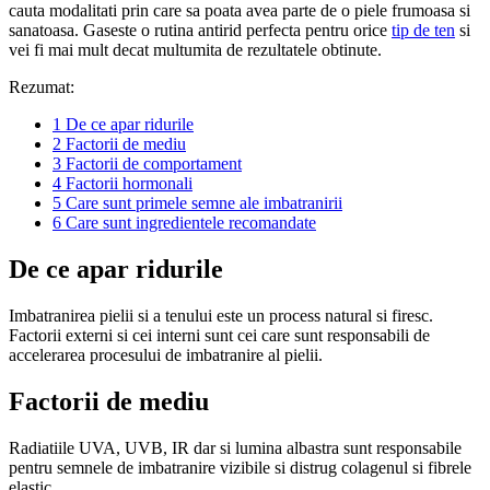
cauta modalitati prin care sa poata avea parte de o piele frumoasa si
sanatoasa. Gaseste o rutina antirid perfecta pentru orice
tip de ten
si
vei fi mai mult decat multumita de rezultatele obtinute.
Rezumat:
1
De ce apar ridurile
2
Factorii de mediu
3
Factorii de comportament
4
Factorii hormonali
5
Care sunt primele semne ale imbatranirii
6
Care sunt ingredientele recomandate
De ce apar ridurile
Imbatranirea pielii si a tenului este un process natural si firesc.
Factorii externi si cei interni sunt cei care sunt responsabili de
accelerarea procesului de imbatranire al pielii.
Factorii de mediu
Radiatiile UVA, UVB, IR dar si lumina albastra sunt responsabile
pentru semnele de imbatranire vizibile si distrug colagenul si fibrele
elastic.