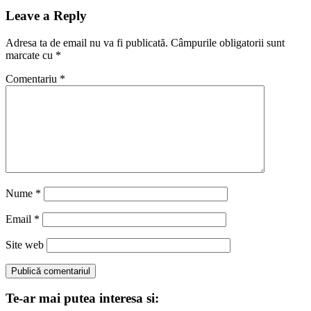
Post:
articole
Leave a Reply
Adresa ta de email nu va fi publicată.
Câmpurile obligatorii sunt
marcate cu
*
Comentariu
*
Nume
*
Email
*
Site web
Te-ar mai putea interesa si: