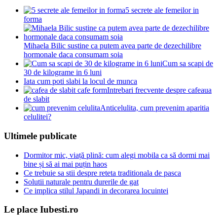
5 secrete ale femeilor in
forma
Mihaela Bilic sustine ca putem avea parte de dezechilibre
hormonale daca consumam soia
Cum sa scapi de
30 de kilograme in 6 luni
Iata cum poti slabi la locul de munca
Intrebari frecvente despre cafeaua
de slabit
Anticelulita, cum prevenim aparitia
celulitei?
Ultimele publicate
Dormitor mic, viață plină: cum alegi mobila ca să dormi mai
bine și să ai mai puțin haos
Ce trebuie sa stii despre reteta traditionala de pasca
Solutii naturale pentru durerile de gat
Ce implica stilul Japandi in decorarea locuintei
Le place Iubesti.ro