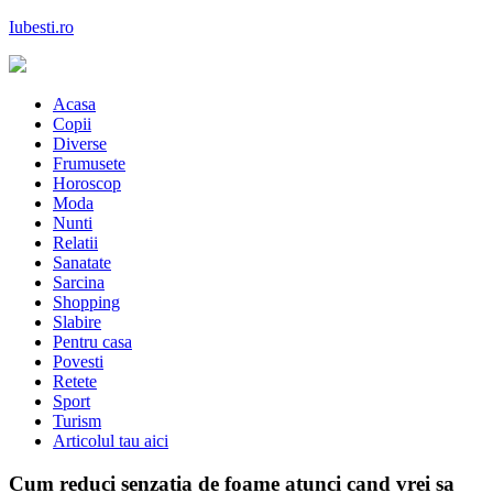
Skip
Iubesti.ro
to
content
Despre dragoste si moda, sanatate si diete, despre femeile moderne de
astazi
Acasa
Copii
Diverse
Frumusete
Horoscop
Moda
Nunti
Relatii
Sanatate
Sarcina
Shopping
Slabire
Pentru casa
Povesti
Retete
Sport
Turism
Articolul tau aici
Cum reduci senzatia de foame atunci cand vrei sa