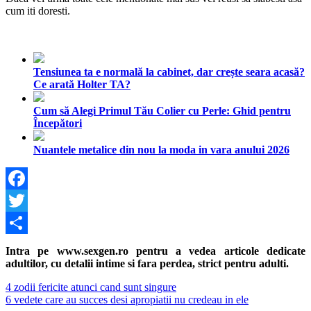
cum iti doresti.
Tensiunea ta e normală la cabinet, dar crește seara acasă?
Ce arată Holter TA?
Cum să Alegi Primul Tău Colier cu Perle: Ghid pentru
Începători
Nuantele metalice din nou la moda in vara anului 2026
Facebook
Twitter
Share
Intra pe www.sexgen.ro pentru a vedea articole dedicate
adultilor, cu detalii intime si fara perdea, strict pentru adulti.
Navigare
Previous
4 zodii fericite atunci cand sunt singure
Post:
Next
6 vedete care au succes desi apropiatii nu credeau in ele
în