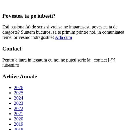
Povestea ta pe iubesti?
Esti pasionat(a) de scris si vrei sa ne impartasesti povestea ta de
dragoste? Suntem bucurosi sa te primim printre noi, in comunitatea
femeilor vesnic indragostite!
Afla cum
Contact
Pentru a intra in legatura cu noi ne puteti scrie la: contact [@]
iubesti.ro
Arhive Anuale
2026
2025
2024
2023
2022
2021
2020
2019
2018