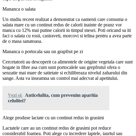
Mananca o salata
Un studiu recent realizat a demonstrat ca oamenii care consuma o
salata mare cu un continut redus de calorii inainte de pranz vor
manca cu 12% mai putine calorii in timpul mesei. Poti oricand sa iti
faci o salata cu rosii, castraveti, morcovi si telina pentru a avea parte
de o masa sanatoasa.
Mananca o portocala sau un grapfrut pe zi
Cercetatorii au descoperit ca alimentele de origine vegetala care sunt
bogate in fibre asa cum sunt portocalele sau grepfrutul ofera o
senzatie mai mare de satietate si echilibreaza nivelul zaharului din
sange. Asta va inseamna un control mai adecvat al apetitului.
Vezi si:
Anticelulita, cum prevenim aparitia
celulitei?
Alege produse lactate cu un continut redus in grasimi
Lactatele care au un continut redus de grasimi pot reduce
considerabil foamea. Poti alege cu incredere laptele, iaurtul sau