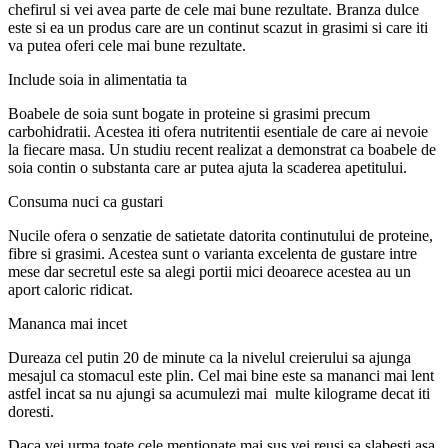
chefirul si vei avea parte de cele mai bune rezultate. Branza dulce
este si ea un produs care are un continut scazut in grasimi si care iti
va putea oferi cele mai bune rezultate.
Include soia in alimentatia ta
Boabele de soia sunt bogate in proteine si grasimi precum
carbohidratii. Acestea iti ofera nutritentii esentiale de care ai nevoie
la fiecare masa. Un studiu recent realizat a demonstrat ca boabele de
soia contin o substanta care ar putea ajuta la scaderea apetitului.
Consuma nuci ca gustari
Nucile ofera o senzatie de satietate datorita continutului de proteine,
fibre si grasimi. Acestea sunt o varianta excelenta de gustare intre
mese dar secretul este sa alegi portii mici deoarece acestea au un
aport caloric ridicat.
Mananca mai incet
Dureaza cel putin 20 de minute ca la nivelul creierului sa ajunga
mesajul ca stomacul este plin. Cel mai bine este sa mananci mai lent
astfel incat sa nu ajungi sa acumulezi mai multe kilograme decat iti
doresti.
Daca vei urma toate cele mentionate mai sus vei reusi sa slabesti asa