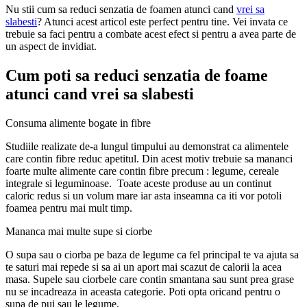
Nu stii cum sa reduci senzatia de foamen atunci cand
vrei sa
slabesti
? Atunci acest articol este perfect pentru tine. Vei invata ce
trebuie sa faci pentru a combate acest efect si pentru a avea parte de
un aspect de invidiat.
Cum poti sa reduci senzatia de foame
atunci cand vrei sa slabesti
Consuma alimente bogate in fibre
Studiile realizate de-a lungul timpului au demonstrat ca alimentele
care contin fibre reduc apetitul. Din acest motiv trebuie sa mananci
foarte multe alimente care contin fibre precum : legume, cereale
integrale si leguminoase. Toate aceste produse au un continut
caloric redus si un volum mare iar asta inseamna ca iti vor potoli
foamea pentru mai mult timp.
Mananca mai multe supe si ciorbe
O supa sau o ciorba pe baza de legume ca fel principal te va ajuta sa
te saturi mai repede si sa ai un aport mai scazut de calorii la acea
masa. Supele sau ciorbele care contin smantana sau sunt prea grase
nu se incadreaza in aceasta categorie. Poti opta oricand pentru o
supa de pui sau le legume.