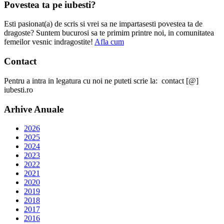
Povestea ta pe iubesti?
Esti pasionat(a) de scris si vrei sa ne impartasesti povestea ta de
dragoste? Suntem bucurosi sa te primim printre noi, in comunitatea
femeilor vesnic indragostite!
Afla cum
Contact
Pentru a intra in legatura cu noi ne puteti scrie la: contact [@]
iubesti.ro
Arhive Anuale
2026
2025
2024
2023
2022
2021
2020
2019
2018
2017
2016