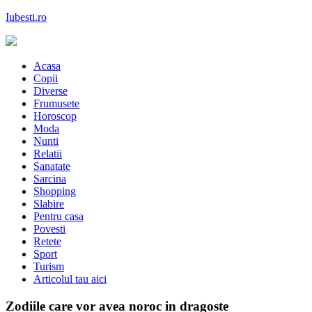
Skip
Iubesti.ro
to
content
Despre dragoste si moda, sanatate si diete, despre femeile moderne de
astazi
Acasa
Copii
Diverse
Frumusete
Horoscop
Moda
Nunti
Relatii
Sanatate
Sarcina
Shopping
Slabire
Pentru casa
Povesti
Retete
Sport
Turism
Articolul tau aici
Zodiile care vor avea noroc in dragoste