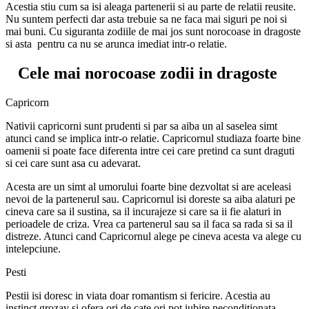
Acestia stiu cum sa isi aleaga partenerii si au parte de relatii reusite.
Nu suntem perfecti dar asta trebuie sa ne faca mai siguri pe noi si
mai buni. Cu siguranta zodiile de mai jos sunt norocoase in dragoste
si asta pentru ca nu se arunca imediat intr-o relatie.
Cele mai norocoase zodii in dragoste
Capricorn
Nativii capricorni sunt prudenti si par sa aiba un al saselea simt
atunci cand se implica intr-o relatie. Capricornul studiaza foarte bine
oamenii si poate face diferenta intre cei care pretind ca sunt draguti
si cei care sunt asa cu adevarat.
Acesta are un simt al umorului foarte bine dezvoltat si are aceleasi
nevoi de la partenerul sau. Capricornul isi doreste sa aiba alaturi pe
cineva care sa il sustina, sa il incurajeze si care sa ii fie alaturi in
perioadele de criza. Vrea ca partenerul sau sa il faca sa rada si sa il
distreze. Atunci cand Capricornul alege pe cineva acesta va alege cu
intelepciune.
Pesti
Pestii isi doresc in viata doar romantism si fericire. Acestia au
instinct grozav si ofera ori de cate ori pot iubire neconditionata.