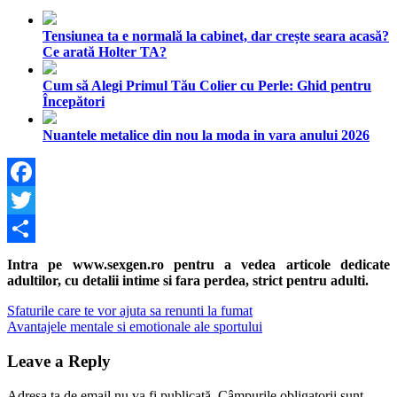
Tensiunea ta e normală la cabinet, dar crește seara acasă?
Ce arată Holter TA?
Cum să Alegi Primul Tău Colier cu Perle: Ghid pentru
Începători
Nuantele metalice din nou la moda in vara anului 2026
Facebook
Twitter
Share
Intra pe www.sexgen.ro pentru a vedea articole dedicate
adultilor, cu detalii intime si fara perdea, strict pentru adulti.
Navigare
Previous
Sfaturile care te vor ajuta sa renunti la fumat
Post:
Next
Avantajele mentale si emotionale ale sportului
în
Post:
articole
Leave a Reply
Adresa ta de email nu va fi publicată.
Câmpurile obligatorii sunt