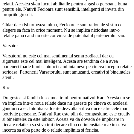
relatii. Acestea si-au lucrat abilitatile pentru a gasi o persoana buna
pentru ele. Nativii Fecioara sunt sensibili, inteligenti si invata din
propriile greseli.
Chiar daca isi urmeaza inima, Fecioarele sunt rationale si stiu ce
alegere sa faca in orice moment. Nu se implica niciodata intr-o
relatie pana cand nu este convinsa de potentialul partenerului sau.
Varsator
Varsatorul nu este cel mai sentimental semn zodiacal dar cu
siguranta este cel mai inteligent. Acesta are tendinta de a avea
parteneri foarte buni si atunci cand intalnesc pe cineva incep o relatie
serioasa. Partenerii Varsatorului sunt amuzanti, creativi si bineinteles
atenti.
Rac
Dragostea si familia inseamna totul pentru nativul Rac. Acesta nu se
va implica intr-o noua relatie daca nu gaseste pe cineva cu aceleasi
ganduri ca el. Intutitia sa foarte dezvoltata il va duce catre cele mai
potrivite persoane. Nativul Rac este plin de compasiune, este creativ
si bineinteles ca este iubitor. Acesta va da dovada de implicare in
fiecare relatie a sa si va trai fiecare clipa cu intensitate maxima. Va
incerca sa aiba parte de o relatie implinita si fericita.