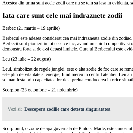
Acestea din urma sunt acele zodii care nu se tem sa iasa in evidenta, sa 
Iata care sunt cele mai indraznete zodii
Berbec (21 martie – 19 aprilie)
Berbecul este adesea considerat cea mai indrazneata zodie din zodiac. G
Berbecii sunt pionieri in tot ceea ce fac, avand un spirit competitiv si 
demonstra forta si de a-si depasi limitele. Curajul Berbecului este evide
Leu (23 iulie – 22 august)
Leul, simbolizat de regele junglei, este o alta zodie de foc care se rema
este plin de vitalitate si energie, fiind mereu in centrul atentiei. Leii
se manifesta prin capacitatea lor de a prelua conducerea in orice situatie
Scorpion (23 octombrie – 21 noiembrie)
Vezi si:
Descopera zodiile care detesta singuratatea
Scorpionul, o zodie de apa guvernata de Pluto si Marte, este cunoscut 