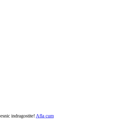
vesnic indragostite!
Afla cum