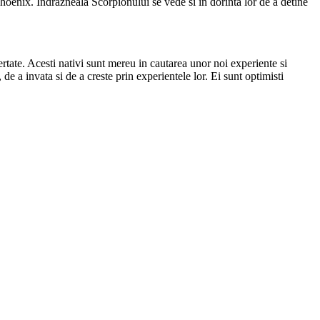
Phoenix. Indrazneala Scorpionului se vede si in dorinta lor de a detine
ertate. Acesti nativi sunt mereu in cautarea unor noi experiente si
de a invata si de a creste prin experientele lor. Ei sunt optimisti