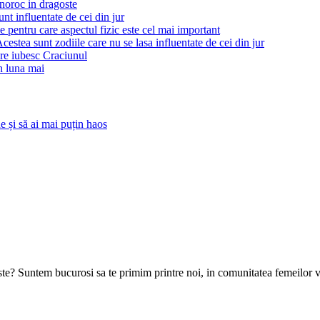
 noroc in dragoste
unt influentate de cei din jur
e pentru care aspectul fizic este cel mai important
cestea sunt zodiile care nu se lasa influentate de cei din jur
re iubesc Craciunul
in luna mai
 și să ai mai puțin haos
goste? Suntem bucurosi sa te primim printre noi, in comunitatea femeilor 