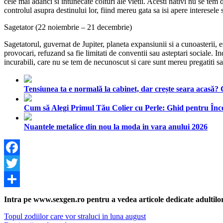
cele mai adanci si intunecate colturi ale vietii. Acesti nativi nu se te
controlul asupra destinului lor, fiind mereu gata sa isi apere interesele 
Sagetator (22 noiembrie – 21 decembrie)
Sagetatorul, guvernat de Jupiter, planeta expansiunii si a cunoasterii, 
provocari, refuzand sa fie limitati de conventii sau asteptari sociale. I
incurabili, care nu se tem de necunoscut si care sunt mereu pregatiti sa 
Tensiunea ta e normală la cabinet, dar crește seara acasă?
Cum să Alegi Primul Tău Colier cu Perle: Ghid pentru Înc
Nuantele metalice din nou la moda in vara anului 2026
Facebook
Twitter
Share
Intra pe www.sexgen.ro pentru a vedea articole dedicate adultilor, 
Navigare
Previous
Topul zodiilor care vor straluci in luna august