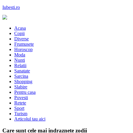
Skip
Iubesti.ro
to
content
Despre dragoste si moda, sanatate si diete, despre femeile moderne de 
Acasa
Copii
Diverse
Frumusete
Horoscop
Moda
Nunti
Relatii
Sanatate
Sarcina
Shopping
Slabire
Pentru casa
Povesti
Retete
Sport
Turism
Articolul tau aici
Care sunt cele mai indraznete zodii