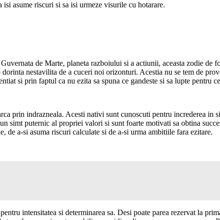
isi asume riscuri si sa isi urmeze visurile cu hotarare.
uvernata de Marte, planeta razboiului si a actiunii, aceasta zodie de foc
o dorinta nestavilita de a cuceri noi orizonturi. Acestia nu se tem de prov
ntiat si prin faptul ca nu ezita sa spuna ce gandeste si sa lupte pentru c
rca prin indrazneala. Acesti nativi sunt cunoscuti pentru increderea in si
 au un simt puternic al propriei valori si sunt foarte motivati sa obtina su
, de a-si asuma riscuri calculate si de a-si urma ambitiile fara ezitare.
pentru intensitatea si determinarea sa. Desi poate parea rezervat la prim