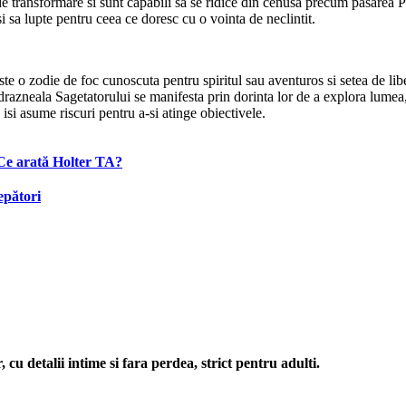
m de transformare si sunt capabili sa se ridice din cenusa precum pasarea 
si sa lupte pentru ceea ce doresc cu o vointa de neclintit.
este o zodie de foc cunoscuta pentru spiritul sau aventuros si setea de lib
ndrazneala Sagetatorului se manifesta prin dorinta lor de a explora lumea, 
isi asume riscuri pentru a-si atinge obiectivele.
 Ce arată Holter TA?
epători
cu detalii intime si fara perdea, strict pentru adulti.