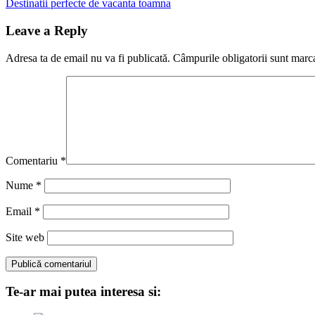
Post:
Next
Destinatii perfecte de vacanta toamna
în
Post:
articole
Leave a Reply
Adresa ta de email nu va fi publicată.
Câmpurile obligatorii sunt marc
Comentariu
*
Nume
*
Email
*
Site web
Te-ar mai putea interesa si: