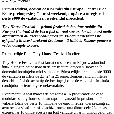
Primul festival, dedicat caselor mici din Europa Central și de
Est se prelungește și în acest weekend, după ce a înregistrat
peste 9000 de vizitatori în weekendul precedent.
Tiny House Festival – primul festival de locuințe mobile din
Europa Centrală și de Est a fost un real succes, iar din acest motiv
organizatorii au decis prelungirea sa. Publicul interesat este
așteptat și în acest weekend (30 iunie – 2 iulie) la Râșnov pentru a
vedea căsuțele expuse.
Prima ediție East Tiny House Festival în cifre
Tiny House Festival a fost lansat cu success în Râșnov, adunând
într-un singur loc pasionații de arhitectură, afaceri și inovație în
domeniul locuințelor mici și mobile. Prima ediție a reunit peste 9000
de vizitatori în zilele de 23, 24 și 25 iunie, demonstrând un interes
deosebit – față de acest tip de locuințe și case de vacanță – în ciuda
condițiilor meteorologice nefavorabile.
Evenimentul a fost marcat de prezența a 16 producători de case
modulare și tiny houses, ce au raportat vânzări impresionante în
valoare totală de peste 10 milioane de euro în 2022. Cei prezenți au
avut ocazia să admire și să achiziționeze una dintre cele 28 de case
expuse, iar 10 dintre acestea au fost vândute chiar în timpul celor trei