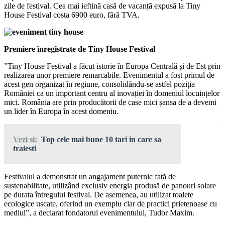
zile de festival. Cea mai ieftină casă de vacanță expusă la Tiny
House Festival costa 6900 euro, fără TVA.
Premiere înregistrate de Tiny House Festival
”Tiny House Festival a făcut istorie în Europa Centrală și de Est prin
realizarea unor premiere remarcabile. Evenimentul a fost primul de
acest gen organizat în regiune, consolidându-se astfel poziția
României ca un important centru al inovației în domeniul locuințelor
mici. România are prin producătorii de case mici șansa de a devemi
un lider în Europa în acest domeniu.
Vezi si:
Top cele mai bune 10 tari in care sa
traiesti
Festivalul a demonstrat un angajament puternic față de
sustenabilitate, utilizând exclusiv energia produsă de panouri solare
pe durata întregului festival. De asemenea, au utilizat toalete
ecologice uscate, oferind un exemplu clar de practici prietenoase cu
mediul”, a declarat fondatorul evenimentului, Tudor Maxim.