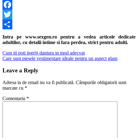
Facebook
Twitter
Share
Intra pe www.sexgen.ro pentru a vedea articole dedicate
adultilor, cu detalii intime si fara perdea, strict pentru adulti.
Navigare
Previous
Cum iti poti ingriji dantura in mod adecvat
Post:
Next
Care sunt piesele vestimentare ideale pentru un aspect glam
în
Post:
articole
Leave a Reply
Adresa ta de email nu va fi publicată.
Câmpurile obligatorii sunt
marcate cu
*
Comentariu
*