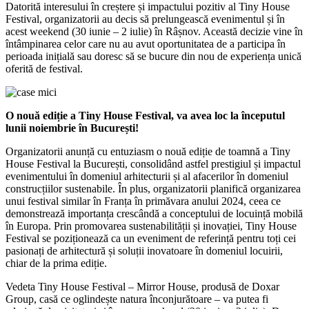
Datorită interesului în creștere și impactului pozitiv al Tiny House
Festival, organizatorii au decis să prelungească evenimentul și în
acest weekend (30 iunie – 2 iulie) în Râșnov. Această decizie vine în
întâmpinarea celor care nu au avut oportunitatea de a participa în
perioada inițială sau doresc să se bucure din nou de experiența unică
oferită de festival.
O nouă ediție a Tiny House Festival, va avea loc la începutul
lunii noiembrie în București!
Organizatorii anunță cu entuziasm o nouă ediție de toamnă a Tiny
House Festival la București, consolidând astfel prestigiul și impactul
evenimentului în domeniul arhitecturii și al afacerilor în domeniul
construcțiilor sustenabile. În plus, organizatorii planifică organizarea
unui festival similar în Franța în primăvara anului 2024, ceea ce
demonstrează importanța crescândă a conceptului de locuință mobilă
în Europa. Prin promovarea sustenabilității și inovației, Tiny House
Festival se poziționează ca un eveniment de referință pentru toți cei
pasionați de arhitectură și soluții inovatoare în domeniul locuirii,
chiar de la prima ediție.
Vedeta Tiny House Festival – Mirror House, produsă de Doxar
Group, casă ce oglindește natura înconjurătoare – va putea fi