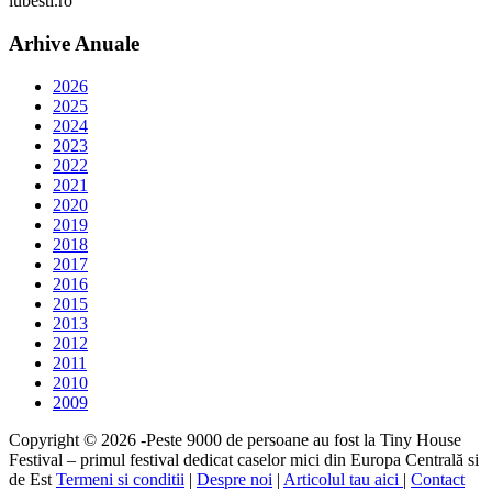
iubesti.ro
Arhive Anuale
2026
2025
2024
2023
2022
2021
2020
2019
2018
2017
2016
2015
2013
2012
2011
2010
2009
Copyright © 2026 -Peste 9000 de persoane au fost la Tiny House
Festival – primul festival dedicat caselor mici din Europa Centrală si
de Est
Termeni si conditii
|
Despre noi
|
Articolul tau aici
|
Contact