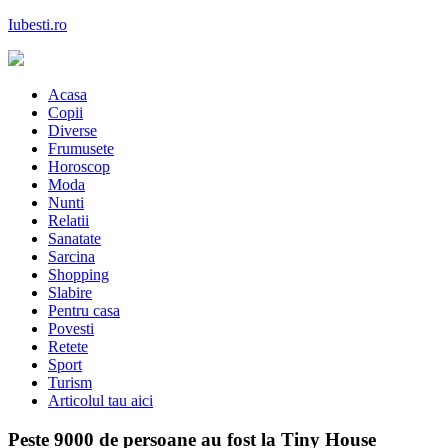
Skip
Iubesti.ro
to
content
Despre dragoste si moda, sanatate si diete, despre femeile moderne de
astazi
Acasa
Copii
Diverse
Frumusete
Horoscop
Moda
Nunti
Relatii
Sanatate
Sarcina
Shopping
Slabire
Pentru casa
Povesti
Retete
Sport
Turism
Articolul tau aici
Peste 9000 de persoane au fost la Tiny House