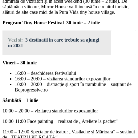
admirată de vizitatori și în acest weekend (30 iunie – 2 iulie). De
săptămâna viitoare, Mirror House va fi inclusă în circuitul turistic,
alături de alte case mici de la Pura Vida tiny house village.
Program Tiny House Festival 30 iunie – 2 iulie
Vezi si:
3 destinatii in care trebuie sa ajungi
in 2021
Vineri – 30 iunie
16:00 – deschiderea festivalului
16:00 – 20:00 – vizitarea standurilor expozanților
10:00 – 20:00 – distracție și sport în trambuline – susținut de
Beprogressive.ro
Sâmbătă – 1 iulie
10:00 – 20:00 – vizitarea standurilor expozanților
10:00-11:00 Face painting – realizat de ,,Ateliere la pachet”
11:00 – 12:00 Spectator de teatru: ,,Vasilache și Mărioara” – susținut
de ,,TEATRU PE ROATĂ”