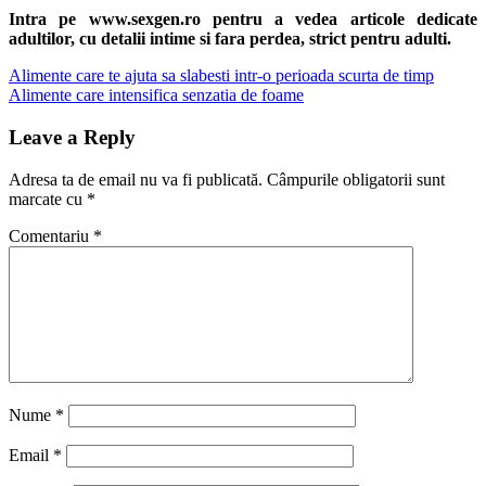
Share
Intra pe www.sexgen.ro pentru a vedea articole dedicate
adultilor, cu detalii intime si fara perdea, strict pentru adulti.
Navigare
Previous
Alimente care te ajuta sa slabesti intr-o perioada scurta de timp
Post:
Next
Alimente care intensifica senzatia de foame
în
Post:
articole
Leave a Reply
Adresa ta de email nu va fi publicată.
Câmpurile obligatorii sunt
marcate cu
*
Comentariu
*
Nume
*
Email
*