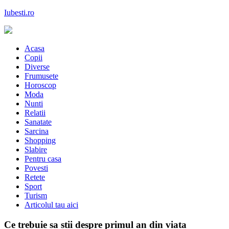
Skip
Iubesti.ro
to
content
Despre dragoste si moda, sanatate si diete, despre femeile moderne de
astazi
Acasa
Copii
Diverse
Frumusete
Horoscop
Moda
Nunti
Relatii
Sanatate
Sarcina
Shopping
Slabire
Pentru casa
Povesti
Retete
Sport
Turism
Articolul tau aici
Ce trebuie sa stii despre primul an din viata