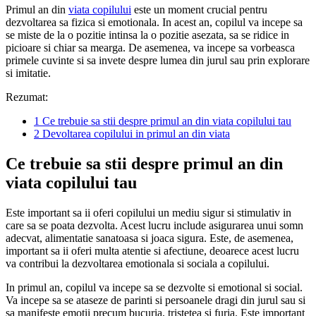
Primul an din
viata copilului
este un moment crucial pentru
dezvoltarea sa fizica si emotionala. In acest an, copilul va incepe sa
se miste de la o pozitie intinsa la o pozitie asezata, sa se ridice in
picioare si chiar sa mearga. De asemenea, va incepe sa vorbeasca
primele cuvinte si sa invete despre lumea din jurul sau prin explorare
si imitatie.
Rezumat:
1
Ce trebuie sa stii despre primul an din viata copilului tau
2
Devoltarea copilului in primul an din viata
Ce trebuie sa stii despre primul an din
viata copilului tau
Este important sa ii oferi copilului un mediu sigur si stimulativ in
care sa se poata dezvolta. Acest lucru include asigurarea unui somn
adecvat, alimentatie sanatoasa si joaca sigura. Este, de asemenea,
important sa ii oferi multa atentie si afectiune, deoarece acest lucru
va contribui la dezvoltarea emotionala si sociala a copilului.
In primul an, copilul va incepe sa se dezvolte si emotional si social.
Va incepe sa se ataseze de parinti si persoanele dragi din jurul sau si
sa manifeste emotii precum bucuria, tristetea si furia. Este important