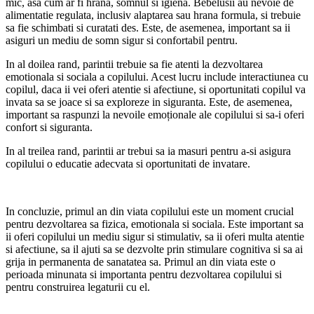
mic, asa cum ar fi hrana, somnul si igiena. Bebelusii au nevoie de
alimentatie regulata, inclusiv alaptarea sau hrana formula, si trebuie
sa fie schimbati si curatati des. Este, de asemenea, important sa ii
asiguri un mediu de somn sigur si confortabil pentru.
In al doilea rand, parintii trebuie sa fie atenti la dezvoltarea
emotionala si sociala a copilului. Acest lucru include interactiunea cu
copilul, daca ii vei oferi atentie si afectiune, si oportunitati copilul va
invata sa se joace si sa exploreze in siguranta. Este, de asemenea,
important sa raspunzi la nevoile emoționale ale copilului si sa-i oferi
confort si siguranta.
In al treilea rand, parintii ar trebui sa ia masuri pentru a-si asigura
copilului o educatie adecvata si oportunitati de invatare.
In concluzie, primul an din viata copilului este un moment crucial
pentru dezvoltarea sa fizica, emotionala si sociala. Este important sa
ii oferi copilului un mediu sigur si stimulativ, sa ii oferi multa atentie
si afectiune, sa il ajuti sa se dezvolte prin stimulare cognitiva si sa ai
grija in permanenta de sanatatea sa. Primul an din viata este o
perioada minunata si importanta pentru dezvoltarea copilului si
pentru construirea legaturii cu el.