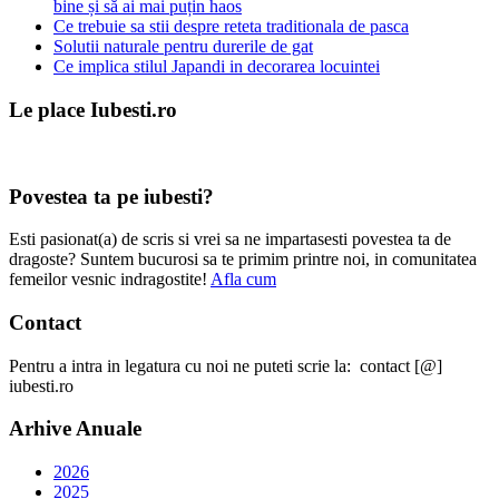
bine și să ai mai puțin haos
Ce trebuie sa stii despre reteta traditionala de pasca
Solutii naturale pentru durerile de gat
Ce implica stilul Japandi in decorarea locuintei
Le place Iubesti.ro
Povestea ta pe iubesti?
Esti pasionat(a) de scris si vrei sa ne impartasesti povestea ta de
dragoste? Suntem bucurosi sa te primim printre noi, in comunitatea
femeilor vesnic indragostite!
Afla cum
Contact
Pentru a intra in legatura cu noi ne puteti scrie la: contact [@]
iubesti.ro
Arhive Anuale
2026
2025