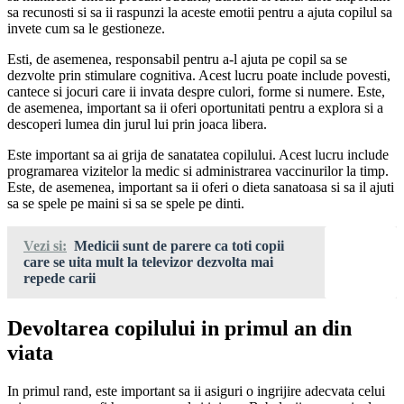
sa recunosti si sa ii raspunzi la aceste emotii pentru a ajuta copilul sa
invete cum sa le gestioneze.
Esti, de asemenea, responsabil pentru a-l ajuta pe copil sa se
dezvolte prin stimulare cognitiva. Acest lucru poate include povesti,
cantece si jocuri care ii invata despre culori, forme si numere. Este,
de asemenea, important sa ii oferi oportunitati pentru a explora si a
descoperi lumea din jurul lui prin joaca libera.
Este important sa ai grija de sanatatea copilului. Acest lucru include
programarea vizitelor la medic si administrarea vaccinurilor la timp.
Este, de asemenea, important sa ii oferi o dieta sanatoasa si sa il ajuti
sa se spele pe maini si sa se spele pe dinti.
Vezi si:
Medicii sunt de parere ca toti copii
care se uita mult la televizor dezvolta mai
repede carii
Devoltarea copilului in primul an din
viata
In primul rand, este important sa ii asiguri o ingrijire adecvata celui