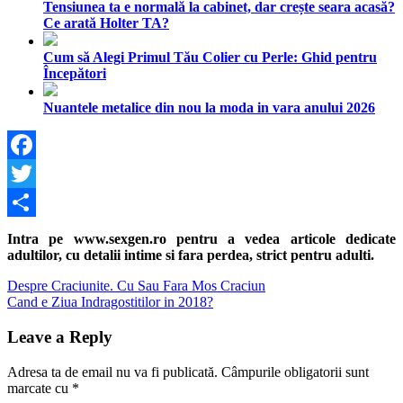
Tensiunea ta e normală la cabinet, dar crește seara acasă?
Ce arată Holter TA?
Cum să Alegi Primul Tău Colier cu Perle: Ghid pentru
Începători
Nuantele metalice din nou la moda in vara anului 2026
Facebook
Twitter
Share
Intra pe www.sexgen.ro pentru a vedea articole dedicate
adultilor, cu detalii intime si fara perdea, strict pentru adulti.
Navigare
Previous
Despre Craciunite. Cu Sau Fara Mos Craciun
Post:
Next
Cand e Ziua Indragostitilor in 2018?
în
Post:
articole
Leave a Reply
Adresa ta de email nu va fi publicată.
Câmpurile obligatorii sunt
marcate cu
*