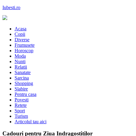
Skip
Iubesti.ro
to
content
Despre dragoste si moda, sanatate si diete, despre femeile moderne de
astazi
Acasa
Copii
Diverse
Frumusete
Horoscop
Moda
Nunti
Relatii
Sanatate
Sarcina
Shopping
Slabire
Pentru casa
Povesti
Retete
Sport
Turism
Articolul tau aici
Cadouri pentru Ziua Indragostitilor