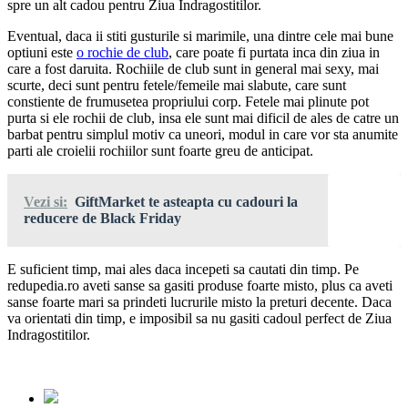
spre un alt cadou pentru Ziua Indragostitilor.
Eventual, daca ii stiti gusturile si marimile, una dintre cele mai bune
optiuni este
o rochie de club
, care poate fi purtata inca din ziua in
care a fost daruita. Rochiile de club sunt in general mai sexy, mai
scurte, deci sunt pentru fetele/femeile mai slabute, care sunt
constiente de frumusetea propriului corp. Fetele mai plinute pot
purta si ele rochii de club, insa ele sunt mai dificil de ales de catre un
barbat pentru simplul motiv ca uneori, modul in care vor sta anumite
parti ale croielii rochiilor sunt foarte greu de anticipat.
Vezi si:
GiftMarket te asteapta cu cadouri la
reducere de Black Friday
E suficient timp, mai ales daca incepeti sa cautati din timp. Pe
redupedia.ro aveti sanse sa gasiti produse foarte misto, plus ca aveti
sanse foarte mari sa prindeti lucrurile misto la preturi decente. Daca
va orientati din timp, e imposibil sa nu gasiti cadoul perfect de Ziua
Indragostitilor.