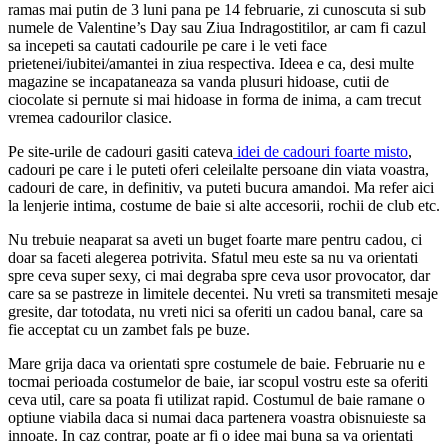
ramas mai putin de 3 luni pana pe 14 februarie, zi cunoscuta si sub
numele de Valentine’s Day sau Ziua Indragostitilor, ar cam fi cazul
sa incepeti sa cautati cadourile pe care i le veti face
prietenei/iubitei/amantei in ziua respectiva. Ideea e ca, desi multe
magazine se incapataneaza sa vanda plusuri hidoase, cutii de
ciocolate si pernute si mai hidoase in forma de inima, a cam trecut
vremea cadourilor clasice.
Pe site-urile de cadouri gasiti cateva
idei de cadouri foarte misto
,
cadouri pe care i le puteti oferi celeilalte persoane din viata voastra,
cadouri de care, in definitiv, va puteti bucura amandoi. Ma refer aici
la lenjerie intima, costume de baie si alte accesorii, rochii de club etc.
Nu trebuie neaparat sa aveti un buget foarte mare pentru cadou, ci
doar sa faceti alegerea potrivita. Sfatul meu este sa nu va orientati
spre ceva super sexy, ci mai degraba spre ceva usor provocator, dar
care sa se pastreze in limitele decentei. Nu vreti sa transmiteti mesaje
gresite, dar totodata, nu vreti nici sa oferiti un cadou banal, care sa
fie acceptat cu un zambet fals pe buze.
Mare grija daca va orientati spre costumele de baie. Februarie nu e
tocmai perioada costumelor de baie, iar scopul vostru este sa oferiti
ceva util, care sa poata fi utilizat rapid. Costumul de baie ramane o
optiune viabila daca si numai daca partenera voastra obisnuieste sa
innoate. In caz contrar, poate ar fi o idee mai buna sa va orientati