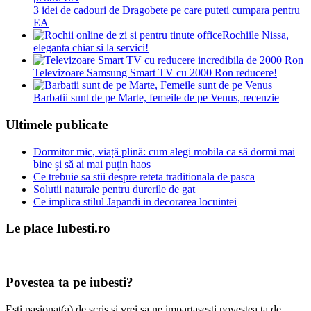
3 idei de cadouri de Dragobete pe care puteti cumpara pentru
EA
Rochiile Nissa,
eleganta chiar si la servici!
Televizoare Samsung Smart TV cu 2000 Ron reducere!
Barbatii sunt de pe Marte, femeile de pe Venus, recenzie
Ultimele publicate
Dormitor mic, viață plină: cum alegi mobila ca să dormi mai
bine și să ai mai puțin haos
Ce trebuie sa stii despre reteta traditionala de pasca
Solutii naturale pentru durerile de gat
Ce implica stilul Japandi in decorarea locuintei
Le place Iubesti.ro
Povestea ta pe iubesti?
Esti pasionat(a) de scris si vrei sa ne impartasesti povestea ta de