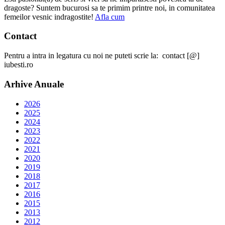
dragoste? Suntem bucurosi sa te primim printre noi, in comunitatea
femeilor vesnic indragostite!
Afla cum
Contact
Pentru a intra in legatura cu noi ne puteti scrie la: contact [@]
iubesti.ro
Arhive Anuale
2026
2025
2024
2023
2022
2021
2020
2019
2018
2017
2016
2015
2013
2012