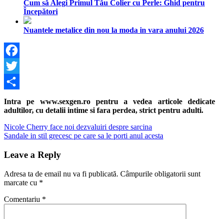
Cum să Alegi Primul Tău Colier cu Perle: Ghid pentru
Începători
Nuantele metalice din nou la moda in vara anului 2026
Facebook
Twitter
Share
Intra pe www.sexgen.ro pentru a vedea articole dedicate
adultilor, cu detalii intime si fara perdea, strict pentru adulti.
Navigare
Previous
Nicole Cherry face noi dezvaluiri despre sarcina
Post:
Next
Sandale in stil grecesc pe care sa le porti anul acesta
în
Post:
articole
Leave a Reply
Adresa ta de email nu va fi publicată.
Câmpurile obligatorii sunt
marcate cu
*
Comentariu
*