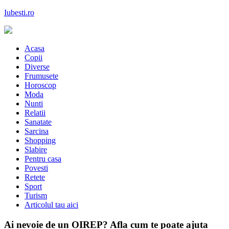
Skip
Iubesti.ro
to
content
Despre dragoste si moda, sanatate si diete, despre femeile moderne de
astazi
Acasa
Copii
Diverse
Frumusete
Horoscop
Moda
Nunti
Relatii
Sanatate
Sarcina
Shopping
Slabire
Pentru casa
Povesti
Retete
Sport
Turism
Articolul tau aici
Ai nevoie de un OIREP? Afla cum te poate ajuta