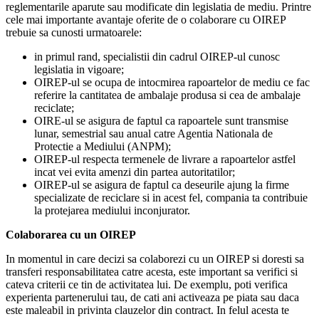
reglementarile aparute sau modificate din legislatia de mediu. Printre
cele mai importante avantaje oferite de o colaborare cu OIREP
trebuie sa cunosti urmatoarele:
in primul rand, specialistii din cadrul OIREP-ul cunosc
legislatia in vigoare;
OIREP-ul se ocupa de intocmirea rapoartelor de mediu ce fac
referire la cantitatea de ambalaje produsa si cea de ambalaje
reciclate;
OIRE-ul se asigura de faptul ca rapoartele sunt transmise
lunar, semestrial sau anual catre Agentia Nationala de
Protectie a Mediului (ANPM);
OIREP-ul respecta termenele de livrare a rapoartelor astfel
incat vei evita amenzi din partea autoritatilor;
OIREP-ul se asigura de faptul ca deseurile ajung la firme
specializate de reciclare si in acest fel, compania ta contribuie
la protejarea mediului inconjurator.
Colaborarea cu un OIREP
In momentul in care decizi sa colaborezi cu un OIREP si doresti sa
transferi responsabilitatea catre acesta, este important sa verifici si
cateva criterii ce tin de activitatea lui. De exemplu, poti verifica
experienta partenerului tau, de cati ani activeaza pe piata sau daca
este maleabil in privinta clauzelor din contract. In felul acesta te