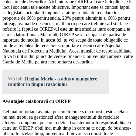
colectare ale deseurilor. Aici intervine OIREP-ul care indeplineste in
locul societatii tale aceste obiective. Important este sa cunosti faptul
ca legislatia actuala iti impune sa atingi o tinta de reciclare in
proportie de 60% pentru sticla, 20% pentru aluminiu si 60% pentru
intreaga gama de deseuri. Un alt lucru pe care trebuie sa-l stii face
referire la faptul ca OIREP-ul este un intermediar intre compania ta
si reciclatorul final. Mai mult, OIREP se va ocupa si de partea de
raportare de mediu. In acest fel, tu vei scapa de toate obligatiile ce
tin de activitatea de reciclare si raportare deseuri catre Agentia
Nationala de Protectie a Mediului. Acest transfer de responsabilitate
iti va fi util si din punct de vedere financiar: nu vei plati amenzi catre
Garda de Mediu pentru neraportarea deseurilor.
Vezi si:
Regina Maria - a adus o mangaiere
ranitilor in timpul razboiului
Avantajele colaborarii cu OIREP
Cel mai important avantaj pe care trebuie sa-l cunosti, este acela ca
nu mai trebui sa gestionezi sfera managementului de reciclare
aferenta companiei pe care o detii. Transferandu-ti responsabilitatea
catre un OIREP, obtii mai mult timp in care sa te ocupi de business-
ul tau. In acelasi timp, nu vei mai fi nevoit sa cunosti toate