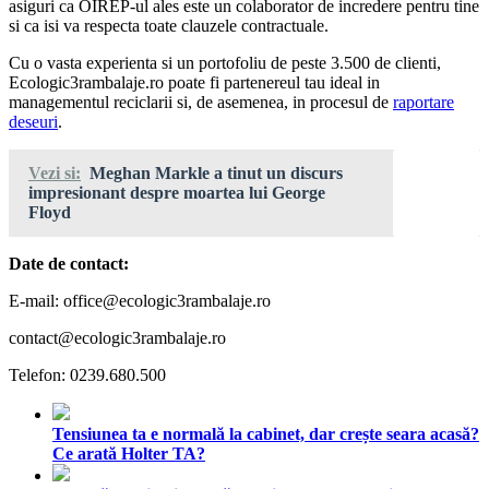
asiguri ca OIREP-ul ales este un colaborator de incredere pentru tine
si ca isi va respecta toate clauzele contractuale.
Cu o vasta experienta si un portofoliu de peste 3.500 de clienti,
Ecologic3rambalaje.ro poate fi partenereul tau ideal in
managementul reciclarii si, de asemenea, in procesul de
raportare
deseuri
.
Vezi si:
Meghan Markle a tinut un discurs
impresionant despre moartea lui George
Floyd
Date de contact:
E-mail: office@ecologic3rambalaje.ro
contact@ecologic3rambalaje.ro
Telefon: 0239.680.500
Tensiunea ta e normală la cabinet, dar crește seara acasă?
Ce arată Holter TA?