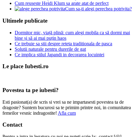
Cum reuseste Heidi Klum sa arate atat de perfect
Cum sa-ti alegi perechea potrivita?
Ultimele publicate
Dormitor mic, viață plină: cum alegi mobila ca să dormi mai
bine și să ai mai puțin haos
Ce trebuie sa stii despre reteta traditionala de pasca
Solutii naturale pentru durerile de gat
Ce implica stilul Japandi in decorarea locuintei
Le place Iubesti.ro
Povestea ta pe iubesti?
Esti pasionat(a) de scris si vrei sa ne impartasesti povestea ta de
dragoste? Suntem bucurosi sa te primim printre noi, in comunitatea
femeilor vesnic indragostite!
Afla cum
Contact
Pentru a intra in legatura cu noi ne puteti scrie la: contact [@]