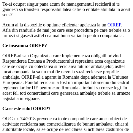
Te-ai ocupat singur pana acum de managementul reciclarii si te
gandesti sa transferi responsabilitatea catre o entitate abilitata in acest
sens?
Acum ai la dispozitie o optiune eficienta: apeleaza la un
OIREP
.
Afla din randurile de mai jos care este procedura pe care trebuie sa o
urmezi si gasesti astfel cea mai buna varianta pentru compania ta.
Ce inseamna OIREP?
OIREP-ul sau Organizatia care Implementeaza obligatii privind
Raspunderea Extinsa a Producatorului reprezinta acea organizatie
care se ocupa cu colectarea si reciclarea tuturor ambalajelor, astfel
incat compania ta sa nu mai fie nevoita sa-si recicleze propriile
ambalaje. OIREP-ul a aparut in Romania dupa aderarea la Uniunea
Europeana. Fondul reciclarii a fost un important domeniu din cadrul
reglementarilor UE pentru care Romania a trebuit sa creeze legi. In
acest fel, toti comerciantii care genereaza ambalaje trebuie sa urmeze
legislatia in vigoare.
Care este rolul OIREP?
OUG nr. 74/2018 prevede ca toate companiile care au ca obiect de
activitate reciclarea sau comercializarea de bunuri ambalate, chiar si
autoritatile locale, sa se ocupe de reciclarea si achitarea costurilor de