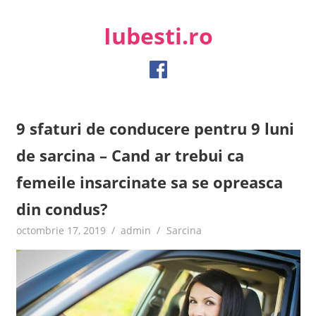
Skip
to
Iubesti.ro
content
Despre dragoste si moda, sanatate si diete, despre femeile
moderne de astazi
9 sfaturi de conducere pentru 9 luni
de sarcina – Cand ar trebui ca
femeile insarcinate sa se opreasca
din condus?
octombrie 17, 2019
admin
Sarcina