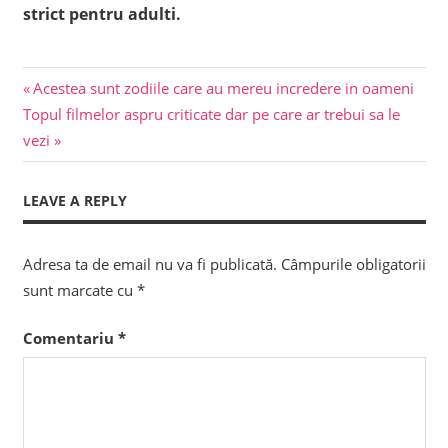
strict pentru adulti.
Previous
Navigare
Acestea sunt zodiile care au mereu incredere in oameni
Next
Post:
Topul filmelor aspru criticate dar pe care ar trebui sa le
în
Post:
vezi
articole
LEAVE A REPLY
Adresa ta de email nu va fi publicată.
Câmpurile obligatorii
sunt marcate cu
*
Comentariu
*