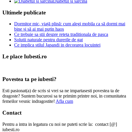
Diabetul si sarcina
Ultimele publicate
Dormitor mic, viață plină: cum alegi mobila ca să dormi mai
bine și să ai mai puțin haos
Ce trebuie sa stii despre reteta traditionala de pasca
Solutii naturale pentru durerile de gat
Ce implica stilul Japandi in decorarea locuintei
Le place Iubesti.ro
Povestea ta pe iubesti?
Esti pasionat(a) de scris si vrei sa ne impartasesti povestea ta de
dragoste? Suntem bucurosi sa te primim printre noi, in comunitatea
femeilor vesnic indragostite!
Afla cum
Contact
Pentru a intra in legatura cu noi ne puteti scrie la: contact [@]
iubesti.ro