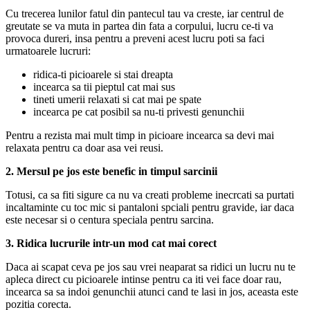
Cu trecerea lunilor fatul din pantecul tau va creste, iar centrul de
greutate se va muta in partea din fata a corpului, lucru ce-ti va
provoca dureri, insa pentru a preveni acest lucru poti sa faci
urmatoarele lucruri:
ridica-ti picioarele si stai dreapta
incearca sa tii pieptul cat mai sus
tineti umerii relaxati si cat mai pe spate
incearca pe cat posibil sa nu-ti privesti genunchii
Pentru a rezista mai mult timp in picioare incearca sa devi mai
relaxata pentru ca doar asa vei reusi.
2. Mersul pe jos este benefic in timpul sarcinii
Totusi, ca sa fiti sigure ca nu va creati probleme inecrcati sa purtati
incaltaminte cu toc mic si pantaloni spciali pentru gravide, iar daca
este necesar si o centura speciala pentru sarcina.
3. Ridica lucrurile intr-un mod cat mai corect
Daca ai scapat ceva pe jos sau vrei neaparat sa ridici un lucru nu te
apleca direct cu picioarele intinse pentru ca iti vei face doar rau,
incearca sa sa indoi genunchii atunci cand te lasi in jos, aceasta este
pozitia corecta.