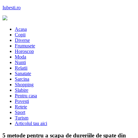
Skip
Iubesti.ro
to
content
Despre dragoste si moda, sanatate si diete, despre femeile moderne de
astazi
Acasa
Copii
Diverse
Frumusete
Horoscop
Moda
Nunti
Relatii
Sanatate
Sarcina
Shopping
Slabire
Pentru casa
Povesti
Retete
Sport
Turism
Articolul tau aici
5 metode pentru a scapa de dureriile de spate din