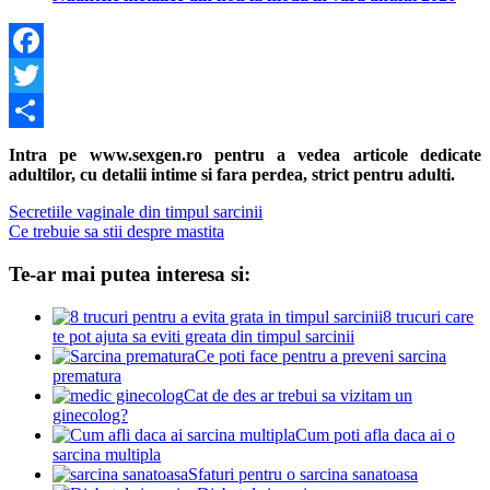
Facebook
Twitter
Share
Intra pe www.sexgen.ro pentru a vedea articole dedicate
adultilor, cu detalii intime si fara perdea, strict pentru adulti.
Navigare
Previous
Secretiile vaginale din timpul sarcinii
Post:
Next
Ce trebuie sa stii despre mastita
în
Post:
articole
Te-ar mai putea interesa si:
8 trucuri care
te pot ajuta sa eviti greata din timpul sarcinii
Ce poti face pentru a preveni sarcina
prematura
Cat de des ar trebui sa vizitam un
ginecolog?
Cum poti afla daca ai o
sarcina multipla
Sfaturi pentru o sarcina sanatoasa