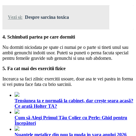
Vezi si:
Despre sarcina toxica
4. Schimbati partea pe care dormiti
Nu dormiti niciodata pe spate ci numai pe o parte si tineti unul sau
ambii genunchi indoiti usor. Puteti sa puneti o perna facuta special
pentru femeile gravide sub genunchi si una sub abdomen.
5. Fa cat mai des exercitii fizice
Incearca sa faci zilnic exercitii usoare, doar asa te vei pastra in forma
si vei putea face fata cu brio sarcinii.
Tensiunea ta e normală la cabinet, dar crește seara acasă?
Ce arată Holter TA?
Cum să Alegi Primul Tău Colier cu Perle: Ghid pentru
Începători
Nuantele metalice din nou la moda in vara anului 2026