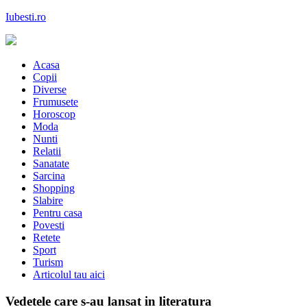
Skip
Iubesti.ro
to
content
Despre dragoste si moda, sanatate si diete, despre femeile moderne de
astazi
Acasa
Copii
Diverse
Frumusete
Horoscop
Moda
Nunti
Relatii
Sanatate
Sarcina
Shopping
Slabire
Pentru casa
Povesti
Retete
Sport
Turism
Articolul tau aici
Vedetele care s-au lansat in literatura