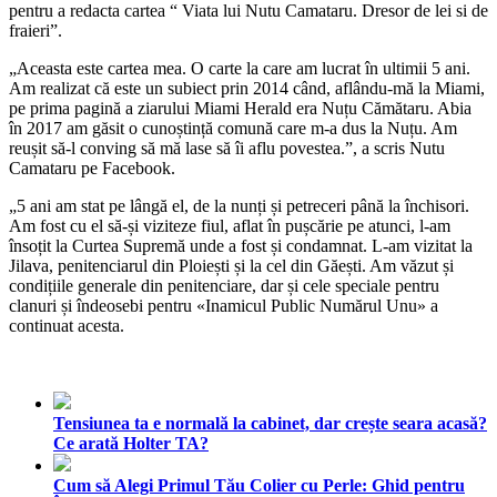
pentru a redacta cartea “ Viata lui Nutu Camataru. Dresor de lei si de
fraieri”.
„Aceasta este cartea mea. O carte la care am lucrat în ultimii 5 ani.
Am realizat că este un subiect prin 2014 când, aflându-mă la Miami,
pe prima pagină a ziarului Miami Herald era Nuțu Cămătaru. Abia
în 2017 am găsit o cunoștință comună care m-a dus la Nuțu. Am
reușit să-l conving să mă lase să îi aflu povestea.”, a scris Nutu
Camataru pe Facebook.
„5 ani am stat pe lângă el, de la nunți și petreceri până la închisori.
Am fost cu el să-și viziteze fiul, aflat în pușcărie pe atunci, l-am
însoțit la Curtea Supremă unde a fost și condamnat. L-am vizitat la
Jilava, penitenciarul din Ploiești și la cel din Găești. Am văzut și
condițiile generale din penitenciare, dar și cele speciale pentru
clanuri și îndeosebi pentru «Inamicul Public Numărul Unu» a
continuat acesta.
Tensiunea ta e normală la cabinet, dar crește seara acasă?
Ce arată Holter TA?
Cum să Alegi Primul Tău Colier cu Perle: Ghid pentru