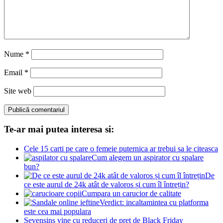
Nume
*
Email
*
Site web
Te-ar mai putea interesa si:
Cele 15 carti pe care o femeie puternica ar trebui sa le citeasca
Cum alegem un aspirator cu spalare
bun?
De
ce este aurul de 24k atât de valoros și cum îl întrețin?
Cumpara un carucior de calitate
Verdict: incaltamintea cu platforma
este cea mai populara
Sevensins vine cu reduceri de pret de Black Friday