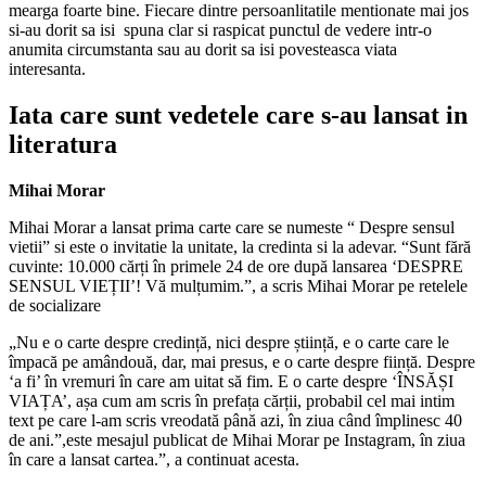
mearga foarte bine. Fiecare dintre persoanlitatile mentionate mai jos
si-au dorit sa isi spuna clar si raspicat punctul de vedere intr-o
anumita circumstanta sau au dorit sa isi povesteasca viata
interesanta.
Iata care sunt vedetele care s-au lansat in
literatura
Mihai Morar
Mihai Morar a lansat prima carte care se numeste “ Despre sensul
vietii” si este o invitatie la unitate, la credinta si la adevar. “Sunt fără
cuvinte: 10.000 cărți în primele 24 de ore după lansarea ‘DESPRE
SENSUL VIEȚII’! Vă mulțumim.”, a scris Mihai Morar pe retelele
de socializare
„Nu e o carte despre credință, nici despre știință, e o carte care le
împacă pe amândouă, dar, mai presus, e o carte despre ființă. Despre
‘a fi’ în vremuri în care am uitat să fim. E o carte despre ‘ÎNSĂȘI
VIAȚA’, așa cum am scris în prefața cărții, probabil cel mai intim
text pe care l-am scris vreodată până azi, în ziua când împlinesc 40
de ani.”,este mesajul publicat de Mihai Morar pe Instagram, în ziua
în care a lansat cartea.”, a continuat acesta.