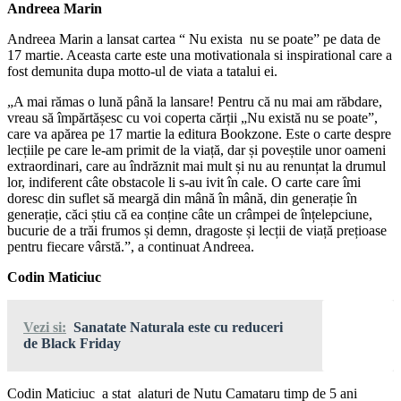
Andreea Marin
Andreea Marin a lansat cartea “ Nu exista nu se poate” pe data de
17 martie. Aceasta carte este una motivationala si inspirational care a
fost demunita dupa motto-ul de viata a tatalui ei.
„A mai rămas o lună până la lansare! Pentru că nu mai am răbdare,
vreau să împărtășesc cu voi coperta cărții „Nu există nu se poate”,
care va apărea pe 17 martie la editura Bookzone. Este o carte despre
lecțiile pe care le-am primit de la viață, dar și poveștile unor oameni
extraordinari, care au îndrăznit mai mult și nu au renunțat la drumul
lor, indiferent câte obstacole li s-au ivit în cale. O carte care îmi
doresc din suflet să meargă din mână în mână, din generație în
generație, căci știu că ea conține câte un crâmpei de înțelepciune,
bucurie de a trăi frumos și demn, dragoste și lecții de viață prețioase
pentru fiecare vârstă.”, a continuat Andreea.
Codin Maticiuc
Vezi si:
Sanatate Naturala este cu reduceri
de Black Friday
Codin Maticiuc a stat alaturi de Nutu Camataru timp de 5 ani