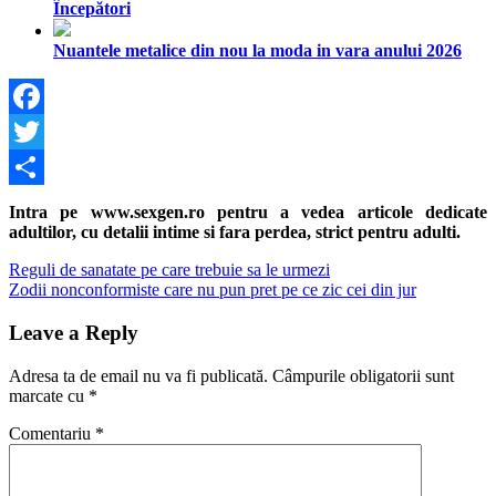
Începători
Nuantele metalice din nou la moda in vara anului 2026
Facebook
Twitter
Share
Intra pe www.sexgen.ro pentru a vedea articole dedicate
adultilor, cu detalii intime si fara perdea, strict pentru adulti.
Navigare
Previous
Reguli de sanatate pe care trebuie sa le urmezi
Post:
Next
Zodii nonconformiste care nu pun pret pe ce zic cei din jur
în
Post:
articole
Leave a Reply
Adresa ta de email nu va fi publicată.
Câmpurile obligatorii sunt
marcate cu
*
Comentariu
*