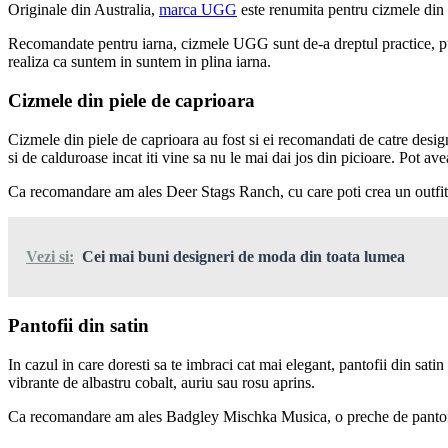
Originale din Australia,
marca UGG
este renumita pentru cizmele din p
Recomandate pentru iarna, cizmele UGG sunt de-a dreptul practice, putand
realiza ca suntem in suntem in plina iarna.
Cizmele din piele de caprioara
Cizmele din piele de caprioara au fost si ei recomandati de catre design
si de calduroase incat iti vine sa nu le mai dai jos din picioare. Pot a
Ca recomandare am ales Deer Stags Ranch, cu care poti crea un outfit 
Vezi si:
Cei mai buni designeri de moda din toata lumea
Pantofii din satin
In cazul in care doresti sa te imbraci cat mai elegant, pantofii din sat
vibrante de albastru cobalt, auriu sau rosu aprins.
Ca recomandare am ales Badgley Mischka Musica, o preche de pantofi cu 