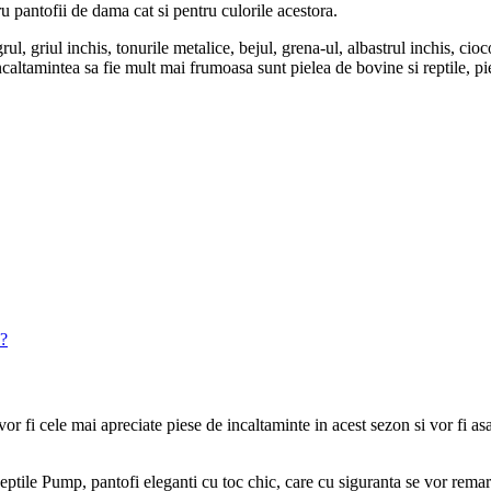
ru pantofii de dama cat si pentru culorile acestora.
l, griul inchis, tonurile metalice, bejul, grena-ul, albastrul inchis, cioco
ncaltamintea sa fie mult mai frumoasa sunt pielea de bovine si reptile, pi
n?
a vor fi cele mai apreciate piese de incaltaminte in acest sezon si vor fi
tile Pump, pantofi eleganti cu toc chic, care cu siguranta se vor remar