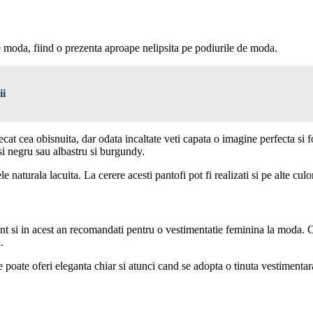
de moda, fiind o prezenta aproape nelipsita pe podiurile de moda.
ii
cat cea obisnuita, dar odata incaltate veti capata o imagine perfecta si f
si negru sau albastru si burgundy.
ele naturala
lacuita. La cerere acesti pantofi pot fi realizati si pe alte culo
t si in acest an recomandati pentru o vestimentatie feminina la moda. Cla
.
re poate oferi eleganta chiar si atunci cand se adopta o tinuta vestimentar