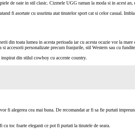
iele de oaie in stil clasic. Cizmele UGG raman la moda si in acest an, ch
 fi asortate cu usurinta atat tinutelor sport cat si celor casual. Imblani
erii din toata lumea in acesta perioada iar cu acesta ocazie vor la mare 
vea si accesorii personalizate precum franjurile, stil Western sau cu fundi
inspirat din stilul cowboy cu accente country.
in vor fi alegerea cea mai buna. De recomandat ar fi sa fie purtati impreu
toc foarte eleganti ce pot fi purtati la tinutele de seara.