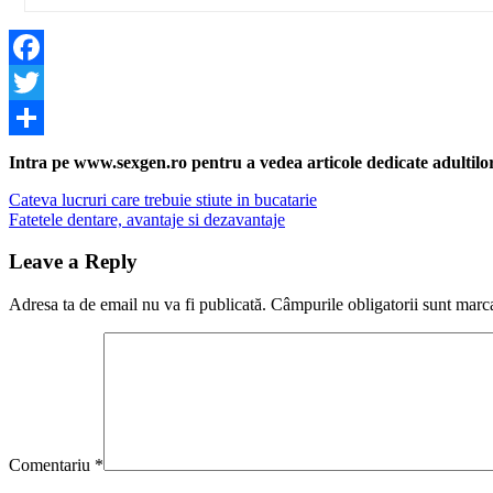
Facebook
Twitter
Share
Intra pe www.sexgen.ro pentru a vedea articole dedicate adultilor, 
Navigare
Previous
Cateva lucruri care trebuie stiute in bucatarie
Post:
Next
Fatetele dentare, avantaje si dezavantaje
în
Post:
articole
Leave a Reply
Adresa ta de email nu va fi publicată.
Câmpurile obligatorii sunt marc
Comentariu
*