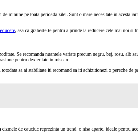
n de minune pe toata perioada zilei. Sunt o mare necesitate in acesta iarna
reducere
, asa ca grabeste-te pentru a prinde la reducere cele mai noi si
 comoditate. Se recomanda nuantele variate precum negru, bej, rosu, alb s
pasiune pentru dexteritate in miscare.
otodata sa ai stabilitate iti recomand sa iti achizitionezi o pereche de pan
izmele de cauciuc reprezinta un trend, o nisa aparte, ideale pentru acel