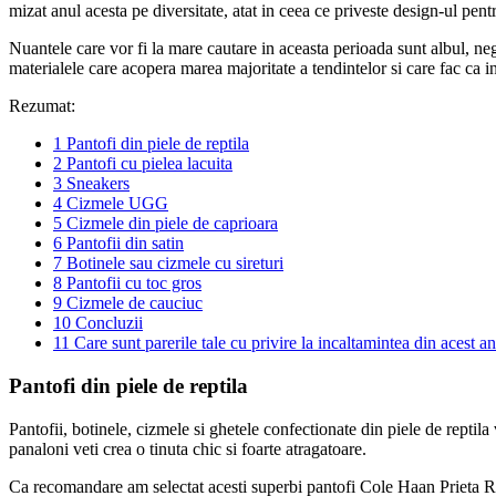
mizat anul acesta pe diversitate, atat in ceea ce priveste design-ul pent
Nuantele care vor fi la mare cautare in aceasta perioada sunt albul, negru
materialele care acopera marea majoritate a tendintelor si care fac ca i
Rezumat:
1
Pantofi din piele de reptila
2
Pantofi cu pielea lacuita
3
Sneakers
4
Cizmele UGG
5
Cizmele din piele de caprioara
6
Pantofii din satin
7
Botinele sau cizmele cu sireturi
8
Pantofii cu toc gros
9
Cizmele de cauciuc
10
Concluzii
11
Care sunt parerile tale cu privire la incaltamintea din acest a
Pantofi din piele de reptila
Pantofii, botinele, cizmele si ghetele confectionate din piele de reptil
panaloni veti crea o tinuta chic si foarte atragatoare.
Ca recomandare am selectat acesti superbi pantofi Cole Haan Prieta Rep