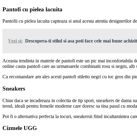
Pantofi cu pielea lacuita
Pantofii cu pielea lacuita capteaza si anul acesta atentia designerilor 
Vezi si:
Descopera-ti stilul si asa poti face cele mai bune achizit
Aceasta tendinta in materie de pantofi este un pic mai inconfortabila de
online cauta pantofi care au urmatoarele combinatii rosu si negru, alb 
Ca recomandare am ales acesti pantofi stiletto negri cu toc gros din
pi
Sneakers
Chiar daca se incadreaza in colectia de tip sport, snearkers de dama sun
trend, ideali pentru femeile moderne care doresc sa tina pasul cu moda
Pot fi o alternativa perfecta la tocuri, sneakersii fiind incaltamintea ca
Cizmele UGG