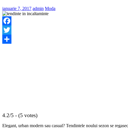
ianuarie 7, 2017
admin
Moda
Facebook
Twitter
Share
4.2/5 - (5 votes)
Elegant, urban modern sau casual? Tendintele noului sezon se regasec apr