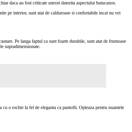
iar daca au fost criticate uneori datorita aspectului butucanos.
te pe interior, sunt atat de calduroase si confortabile incat nu vei
cautare. Pe langa faptul ca sunt foarte durabile, sunt atat de frumoase
tele supradimensionate.
na cu o rochie la fel de eleganta ca pantofii. Opteaza pentru nuantele