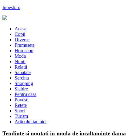
Skip
Iubesti.ro
to
content
Despre dragoste si moda, sanatate si diete, despre femeile moderne de 
Acasa
Copii
Diverse
Frumusete
Horoscop
Moda
Nunti
Relatii
Sanatate
Sarcina
Shopping
Slabire
Pentru casa
Povesti
Retete
Sport
Turism
Articolul tau aici
Tendinte si noutati in moda de incaltaminte dama