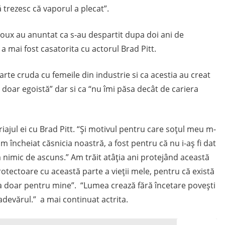
 trezesc că vaporul a plecat”.
eroux au anuntat ca s-au despartit dupa doi ani de
 a mai fost casatorita cu actorul Brad Pitt.
rte cruda cu femeile din industrie si ca acestia au creat
doar egoistă” dar si ca “nu îmi păsa decât de cariera
iajul ei cu Brad Pitt. “Și motivul pentru care soțul meu m-
m încheiat căsnicia noastră, a fost pentru că nu i-aș fi dat
 nimic de ascuns.” Am trăit atâţia ani protejând această
 protectoare cu această parte a vieţii mele, pentru că există
tra doar pentru mine”. “Lumea crează fără încetare poveşti
devărul.” a mai continuat actrita.