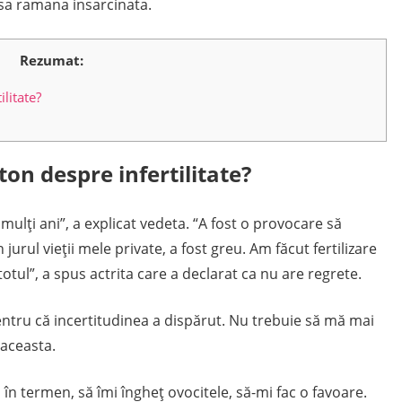
 sa ramana insarcinata.
Rezumat:
litate?
ton despre infertilitate?
i mulți ani”, a explicat vedeta. “A fost o provocare să
jurul vieţii mele private, a fost greu. Am făcut fertilizare
totul”, a spus actrita care a declarat ca nu are regrete.
tru că incertitudinea a dispărut. Nu trebuie să mă mai
 aceasta.
în termen, să îmi îngheț ovocitele, să-mi fac o favoare.