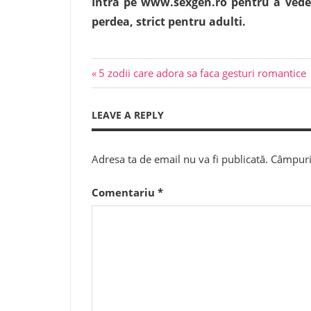
Intra pe www.sexgen.ro pentru a vedea 
perdea, strict pentru adulti.
Previous
Navigare
5 zodii care adora sa faca gesturi romantice
Post:
în
LEAVE A REPLY
articole
Adresa ta de email nu va fi publicată.
Câmpuril
Comentariu
*