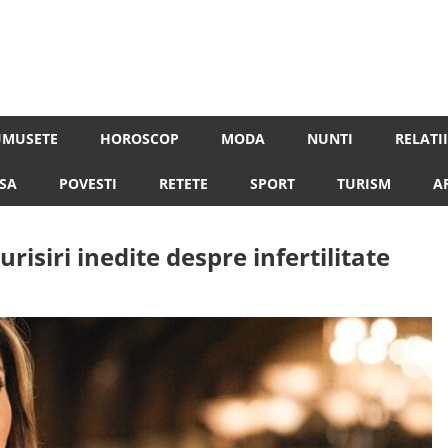
despre femeile moderne de astazi
UMUSETE
HOROSCOP
MODA
NUNTI
RELATII
SA
POVESTI
RETETE
SPORT
TURISM
A
risiri inedite despre infertilitate