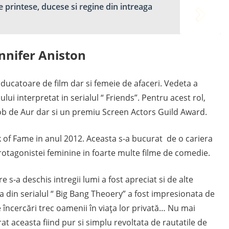
 printese, ducese si regine din intreaga
ennifer Aniston
oducatoare de film dar si femeie de afaceri. Vedeta a
ui interpretat in serialul “ Friends”. Pentru acest rol,
b de Aur dar si un premiu Screen Actors Guild Award.
k of Fame in anul 2012. Aceasta s-a bucurat de o cariera
protagonistei feminine in foarte multe filme de comedie.
e s-a deschis intregii lumi a fost apreciat si de alte
 din serialul “ Big Bang Theoery” a fost impresionata de
e încercări trec oamenii în viaţa lor privată… Nu mai
larat aceasta fiind pur si simplu revoltata de rautatile de