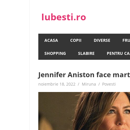
Skip
to
Iubesti.ro
content
Despre dragoste si moda, sanatate si diete, 
ACASA
COPII
DIVERSE
FR
SHOPPING
SLABIRE
PENTRU CA
Jennifer Aniston face martu
noiembrie 18, 2022
Miruna
Povesti