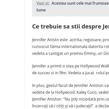
Vezi si:
Acestea sunt cele mai frumoase
lume
Ce trebuie sa stii despre J
Jennifer Anistn este actrita, regizoare, pr
cunoscut faima internationala datorita rolul
vedeta a castigat un premiu Emmy, un Glo
Jennifer a primit o stea pe Hollywood Wal
de succes si in film. Vedeta a jucat rolul 
In plus, gestul facut de Jennfier Aniston car
vedete de la Hollywood. Kaley Cuco, vedeta
Jennfier Aniston “Nu ştiţi niciodată prin c
încercaţi să-i citiţi şi să-i judecaţi!” a dec