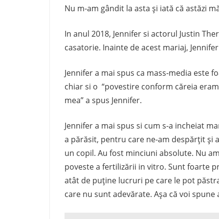
Nu m-am gândit la asta și iată că astăzi mă
In anul 2018, Jennifer si actorul Justin Th
casatorie. Inainte de acest mariaj, Jennifer
Jennifer a mai spus ca mass-media este foa
chiar si o “povestire conform căreia eram 
mea” a spus Jennifer.
Jennifer a mai spus si cum s-a incheiat mar
a părăsit, pentru care ne-am despărțit și a
un copil. Au fost minciuni absolute. Nu am
poveste a fertilizării in vitro. Sunt foarte
atât de puţine lucruri pe care le pot păs
care nu sunt adevărate. Aşa că voi spune a