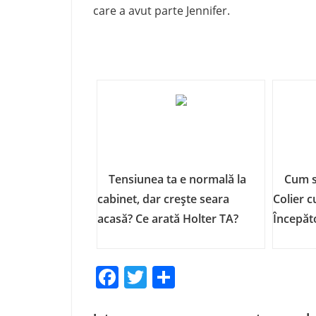
care a avut parte Jennifer.
Tensiunea ta e normală la
Cum s
cabinet, dar crește seara
Colier c
acasă? Ce arată Holter TA?
Începăt
Facebook
Twitter
Share