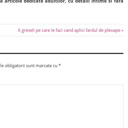
articole dedicate adultilor, cu detalii intime si fara
Next
6 greseli pe care le faci cand aplici fardul de pleoape
Post:
e obligatorii sunt marcate cu
*