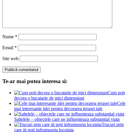
Nume
*
Email
*
Site web
Te-ar mai putea interesa si:
Cum poti
decora o bucatarie de mici dimensiuni
Cele
mai interesante idei pentru decorarea terasei tale
Saltelele – obiectele care ne influenteaza substantial viata
Trucuri prin
care iti poti infrumuseta locuinta