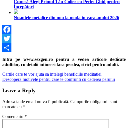
Cum să Alegi Primul Tău Colier cu Perle: Ghid pentru
Începători
Nuantele metalice din nou la moda in vara anului 2026
Facebook
Twitter
Share
Intra pe www.sexgen.ro pentru a vedea articole dedicate
adultilor, cu detalii intime si fara perdea, strict pentru adulti.
Navigare
Previous
Cartile care te vor ajuta sa intelegi beneficiile meditatiei
Post:
Next
Descopera motivele pentru care te confrunti cu caderea parului
în
Post:
articole
Leave a Reply
Adresa ta de email nu va fi publicată.
Câmpurile obligatorii sunt
marcate cu
*
Comentariu
*