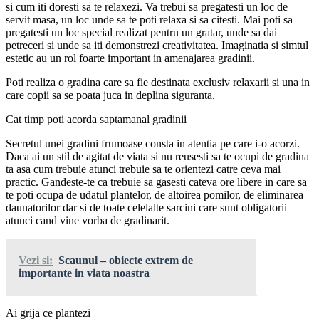
si cum iti doresti sa te relaxezi. Va trebui sa pregatesti un loc de
servit masa, un loc unde sa te poti relaxa si sa citesti. Mai poti sa
pregatesti un loc special realizat pentru un gratar, unde sa dai
petreceri si unde sa iti demonstrezi creativitatea. Imaginatia si simtul
estetic au un rol foarte important in amenajarea gradinii.
Poti realiza o gradina care sa fie destinata exclusiv relaxarii si una in
care copii sa se poata juca in deplina siguranta.
Cat timp poti acorda saptamanal gradinii
Secretul unei gradini frumoase consta in atentia pe care i-o acorzi.
Daca ai un stil de agitat de viata si nu reusesti sa te ocupi de gradina
ta asa cum trebuie atunci trebuie sa te orientezi catre ceva mai
practic. Gandeste-te ca trebuie sa gasesti cateva ore libere in care sa
te poti ocupa de udatul plantelor, de altoirea pomilor, de eliminarea
daunatorilor dar si de toate celelalte sarcini care sunt obligatorii
atunci cand vine vorba de gradinarit.
Vezi si:
Scaunul – obiecte extrem de
importante in viata noastra
Ai grija ce plantezi