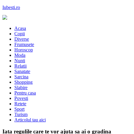
Skip
Iubesti.ro
to
content
Despre dragoste si moda, sanatate si diete, despre femeile moderne de
astazi
Acasa
Copii
Diverse
Frumusete
Horoscop
Moda
Nunti
Relatii
Sanatate
Sarcina
Shopping
Slabire
Pentru casa
Povesti
Retete
Sport
Turism
Articolul tau aici
Iata regulile care te vor ajuta sa ai o gradina