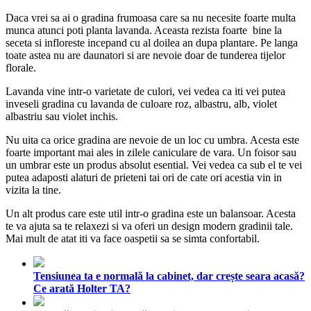
Daca vrei sa ai o gradina frumoasa care sa nu necesite foarte multa
munca atunci poti planta lavanda. Aceasta rezista foarte bine la
seceta si infloreste incepand cu al doilea an dupa plantare. Pe langa
toate astea nu are daunatori si are nevoie doar de tunderea tijelor
florale.
Lavanda vine intr-o varietate de culori, vei vedea ca iti vei putea
inveseli gradina cu lavanda de culoare roz, albastru, alb, violet
albastriu sau violet inchis.
Nu uita ca orice gradina are nevoie de un loc cu umbra. Acesta este
foarte important mai ales in zilele caniculare de vara. Un foisor sau
un umbrar este un produs absolut esential. Vei vedea ca sub el te vei
putea adaposti alaturi de prieteni tai ori de cate ori acestia vin in
vizita la tine.
Un alt produs care este util intr-o gradina este un balansoar. Acesta
te va ajuta sa te relaxezi si va oferi un design modern gradinii tale.
Mai mult de atat iti va face oaspetii sa se simta confortabil.
Tensiunea ta e normală la cabinet, dar crește seara acasă?
Ce arată Holter TA?