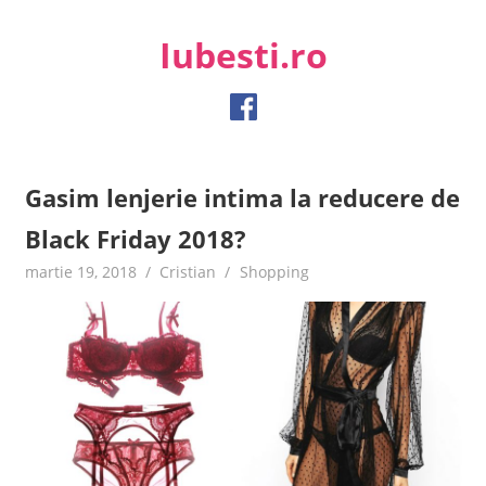
Skip
to
Iubesti.ro
content
Despre dragoste si moda, sanatate si diete, despre femeile
moderne de astazi
Gasim lenjerie intima la reducere de
Black Friday 2018?
martie 19, 2018
Cristian
Shopping