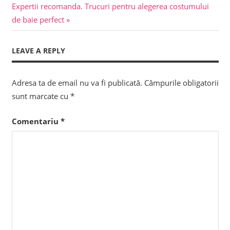
în
Next
Expertii recomanda. Trucuri pentru alegerea costumului
Post:
articole
de baie perfect
LEAVE A REPLY
Adresa ta de email nu va fi publicată.
Câmpurile obligatorii
sunt marcate cu
*
Comentariu
*