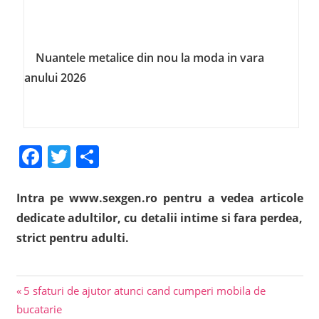
Nuantele metalice din nou la moda in vara
anului 2026
Facebook
Twitter
Share
Intra pe www.sexgen.ro pentru a vedea articole
dedicate adultilor, cu detalii intime si fara perdea,
strict pentru adulti.
Previous
Navigare
5 sfaturi de ajutor atunci cand cumperi mobila de
Post:
bucatarie