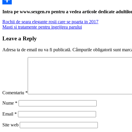
Share
Intra pe www.sexgen.ro pentru a vedea articole dedicate adultilor, 
Navigare
Previous
Rochii de seara elegante rosii care se poarta in 2017
Post:
Next
Masti si tratamente pentru ingrijirea parului
în
Post:
articole
Leave a Reply
Adresa ta de email nu va fi publicată.
Câmpurile obligatorii sunt marc
Comentariu
*
Nume
*
Email
*
Site web