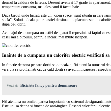
drumul la caldura de la retea. Deseori avem si 17 grade in apartament, ia
temperatura constanta, mai ales cand ii faceti baie.
Daca biroul unde lucrati este un ”open space” sunt situatii in care iarna,
sticla”. Solutia ideala pentru astfel de situatii neplacute este un calori
dupa ce-l opriti.
Avantajul de a cumpara un astfel de aparat il reprezinta si faptul ca est
casei sau a biroului, pentru a incalzi mai multe incaperi.
Inainte de a cumpara un calorifer electric verificati sa
In functie de zona pe care doriti sa o incalziti, fiti atenti la numarul
va ajuta sa programati cat de cald doriti sa aveti in incaperea respectiva
Vezi si:
Biciclete fancy pentru domnisoare
Fiti atenti sa nu omiteti partea importanta cu sistemul de siguranta: aut
Este util sa detina si functia de anti-inghet. Deseori caloriferul electric