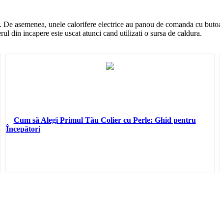
De asemenea, unele calorifere electrice au panou de comanda cu butoane 
ul din incapere este uscat atunci cand utilizati o sursa de caldura.
Cum să Alegi Primul Tău Colier cu Perle: Ghid pentru
Începători