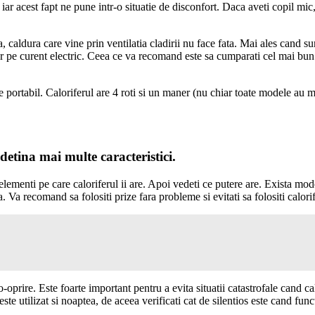
r acest fapt ne pune intr-o situatie de disconfort. Daca aveti copil mic, 
 caldura care vine prin ventilatia cladirii nu face fata. Mai ales cand sun
fer pe curent electric. Ceea ce va recomand este sa cumparati cel mai bun c
e portabil. Caloriferul are 4 roti si un maner (nu chiar toate modele au m
 detina mai multe caracteristici.
 de elementi pe care caloriferul ii are. Apoi vedeti ce putere are. Exista 
. Va recomand sa folositi prize fara probleme si evitati sa folositi calori
o-oprire. Este foarte important pentru a evita situatii catastrofale cand ca
 este utilizat si noaptea, de aceea verificati cat de silentios este cand fun