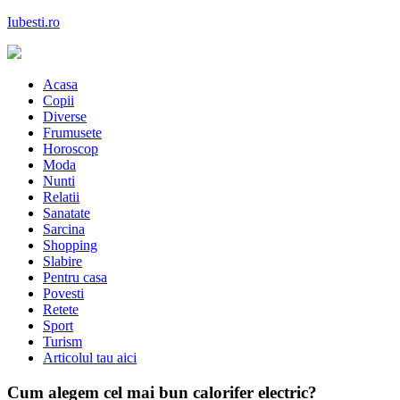
Skip
Iubesti.ro
to
content
Despre dragoste si moda, sanatate si diete, despre femeile moderne de 
Acasa
Copii
Diverse
Frumusete
Horoscop
Moda
Nunti
Relatii
Sanatate
Sarcina
Shopping
Slabire
Pentru casa
Povesti
Retete
Sport
Turism
Articolul tau aici
Cum alegem cel mai bun calorifer electric?