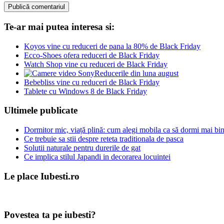
Te-ar mai putea interesa si:
Koyos vine cu reduceri de pana la 80% de Black Friday
Ecco-Shoes ofera reduceri de Black Friday
Watch Shop vine cu reduceri de Black Friday
Reducerile din luna august
Bebebliss vine cu reduceri de Black Friday
Tablete cu Windows 8 de Black Friday
Ultimele publicate
Dormitor mic, viață plină: cum alegi mobila ca să dormi mai bine
Ce trebuie sa stii despre reteta traditionala de pasca
Solutii naturale pentru durerile de gat
Ce implica stilul Japandi in decorarea locuintei
Le place Iubesti.ro
Povestea ta pe iubesti?