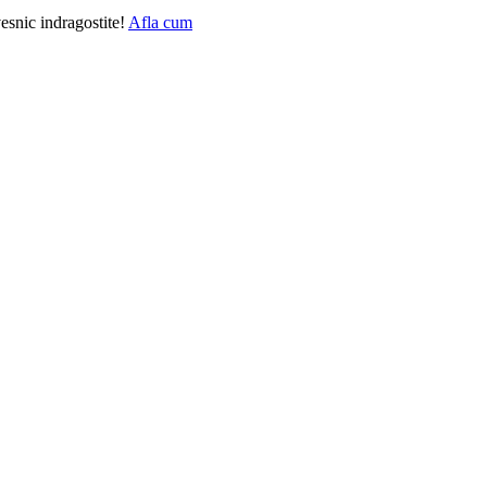
vesnic indragostite!
Afla cum