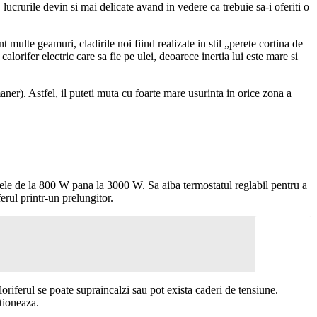
lucrurile devin si mai delicate avand in vedere ca trebuie sa-i oferiti o
t multe geamuri, cladirile noi fiind realizate in stil „perete cortina de
alorifer electric care sa fie pe ulei, deoarece inertia lui este mare si
aner). Astfel, il puteti muta cu foarte mare usurinta in orice zona a
modele de la 800 W pana la 3000 W. Sa aiba termostatul reglabil pentru a
ferul printr-un prelungitor.
loriferul se poate supraincalzi sau pot exista caderi de tensiune.
ctioneaza.