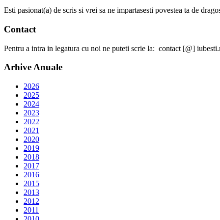
Esti pasionat(a) de scris si vrei sa ne impartasesti povestea ta de dra
Contact
Pentru a intra in legatura cu noi ne puteti scrie la: contact [@] iubesti.
Arhive Anuale
2026
2025
2024
2023
2022
2021
2020
2019
2018
2017
2016
2015
2013
2012
2011
2010