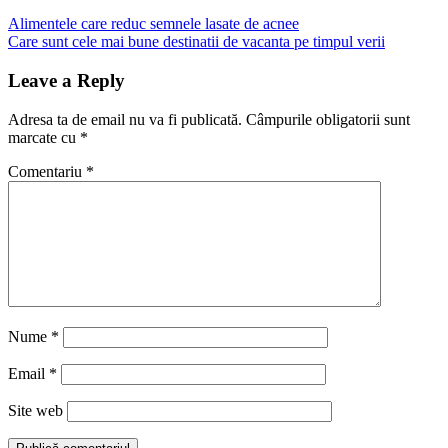
Navigare
Previous
Alimentele care reduc semnele lasate de acnee
Post:
Next
Care sunt cele mai bune destinatii de vacanta pe timpul verii
în
Post:
articole
Leave a Reply
Adresa ta de email nu va fi publicată.
Câmpurile obligatorii sunt
marcate cu
*
Comentariu
*
Nume
*
Email
*
Site web