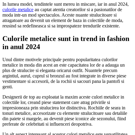
In lumea modei, tendintele sunt mereu in miscare, iar in anul 2024,
culorile metalice
au captat atentia creatorilor si a pasionatilor de
moda intr-un mod spectaculos. Aceste nuante stralucitoare si
atragatoare au devenit un element de baza in colectiile de moda,
reusind sa redefineasca si sa improspateze trendurile existente.
Culorile metalice sunt in trend in fashion
in anul 2024
Unul dintre motivele principale pentru popularitatea culorilor
metalice in moda din acest an este capacitatea lor de a adauga un
plus de stralucire si eleganta oricarui outfit. Nuantele precum
argintiul, aurul, cuprul si bronzul au fost integrate in diverse piese
vestimentare si accesorii, de la rochii si sacouri pana la pantofi si
genti.
Designerii de top au exploatat la maxim aceste culori metalice in
colectiile lor, creand piese statement care atrag privirile si
impresioneaza prin stralucirea lor distinctiva. Rochiile de seara in
tonuri metalice, accesorizate cu elemente stralucitoare sau detaliile
din paiete si margele, au devenit piese iconice ale sezonului, fiind
preferate de celebritati si influenceri deopotriva.
Un alt aspect interesant al acestor culori metalice este versatilitatea