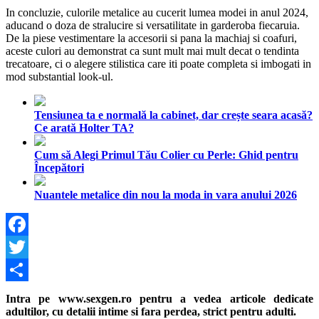
In concluzie, culorile metalice au cucerit lumea modei in anul 2024,
aducand o doza de stralucire si versatilitate in garderoba fiecaruia.
De la piese vestimentare la accesorii si pana la machiaj si coafuri,
aceste culori au demonstrat ca sunt mult mai mult decat o tendinta
trecatoare, ci o alegere stilistica care iti poate completa si imbogati in
mod substantial look-ul.
Tensiunea ta e normală la cabinet, dar crește seara acasă?
Ce arată Holter TA?
Cum să Alegi Primul Tău Colier cu Perle: Ghid pentru
Începători
Nuantele metalice din nou la moda in vara anului 2026
Facebook
Twitter
Share
Intra pe www.sexgen.ro pentru a vedea articole dedicate
adultilor, cu detalii intime si fara perdea, strict pentru adulti.