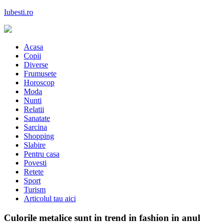
Skip
Iubesti.ro
to
content
Despre dragoste si moda, sanatate si diete, despre femeile moderne de
astazi
Acasa
Copii
Diverse
Frumusete
Horoscop
Moda
Nunti
Relatii
Sanatate
Sarcina
Shopping
Slabire
Pentru casa
Povesti
Retete
Sport
Turism
Articolul tau aici
Culorile metalice sunt in trend in fashion in anul