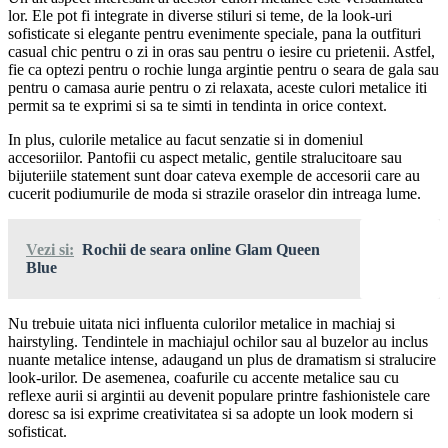
lor. Ele pot fi integrate in diverse stiluri si teme, de la look-uri
sofisticate si elegante pentru evenimente speciale, pana la outfituri
casual chic pentru o zi in oras sau pentru o iesire cu prietenii. Astfel,
fie ca optezi pentru o rochie lunga argintie pentru o seara de gala sau
pentru o camasa aurie pentru o zi relaxata, aceste culori metalice iti
permit sa te exprimi si sa te simti in tendinta in orice context.
In plus, culorile metalice au facut senzatie si in domeniul
accesoriilor. Pantofii cu aspect metalic, gentile stralucitoare sau
bijuteriile statement sunt doar cateva exemple de accesorii care au
cucerit podiumurile de moda si strazile oraselor din intreaga lume.
Vezi si:
Rochii de seara online Glam Queen
Blue
Nu trebuie uitata nici influenta culorilor metalice in machiaj si
hairstyling. Tendintele in machiajul ochilor sau al buzelor au inclus
nuante metalice intense, adaugand un plus de dramatism si stralucire
look-urilor. De asemenea, coafurile cu accente metalice sau cu
reflexe aurii si argintii au devenit populare printre fashionistele care
doresc sa isi exprime creativitatea si sa adopte un look modern si
sofisticat.