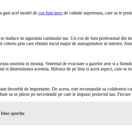
tea gasi acel model de
cos fum inox
de calitate superioara, care sa te prot
e se traduce in siguranta caminului tau. Un cos de fum profesional din inox 
l criteriu prin care elimini riscul major de autoaprindere in interior. Atun
teaza usurinta in montaj. Sistemul de evacuare a gazelor arse si a fumulu
pul si dimensiunea acesteia. Bifeaza de pe lista si acest aspect, care se t
nt deosebit de importante. De aceea, este recomandat sa colaborezi cu ex
uie sa se plieze pe necesitatile pe care le impune proiectul tau. Fiecare
 bine sporita