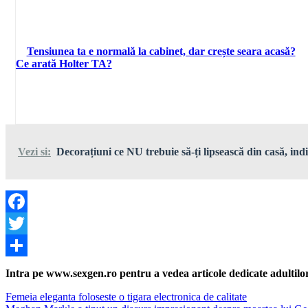
Tensiunea ta e normală la cabinet, dar crește seara acasă?
Ce arată Holter TA?
Vezi si:
Decorațiuni ce NU trebuie să-ți lipsească din casă, indi
Facebook
Twitter
Share
Intra pe www.sexgen.ro pentru a vedea articole dedicate adultilor, 
Navigare
Previous
Femeia eleganta foloseste o tigara electronica de calitate