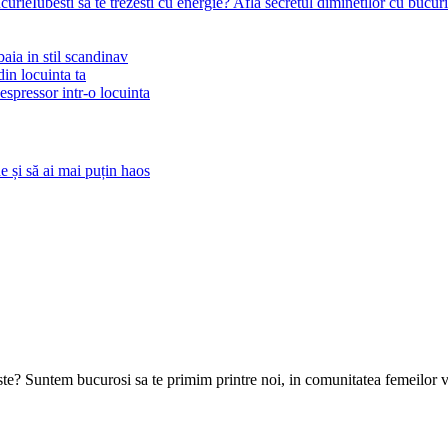
Iubesti sa te trezesti cu energie? Afla secretul diminetilor cu bucur
aia in stil scandinav
in locuinta ta
 espressor intr-o locuinta
 și să ai mai puțin haos
goste? Suntem bucurosi sa te primim printre noi, in comunitatea femeilor 