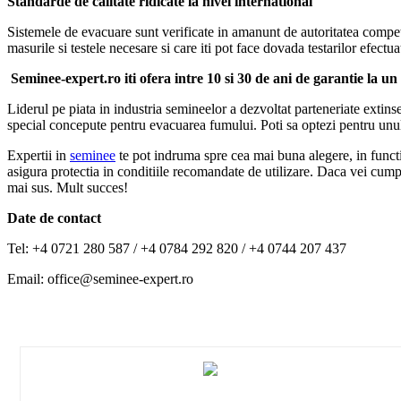
Standarde de calitate ridicate la nivel international
Sistemele de evacuare sunt verificate in amanunt de autoritatea compete
masurile si testele necesare si care iti pot face dovada testarilor efectu
Seminee-expert.ro iti ofera intre 10 si 30 de ani de garantie la u
Liderul pe piata in industria semineelor a dezvoltat parteneriate extin
special concepute pentru evacuarea fumului. Poti sa optezi pentru unu
Expertii in
seminee
te pot indruma spre cea mai buna alegere, in functie 
asigura protectia in conditiile recomandate de utilizare. Daca vei cump
mai sus. Mult succes!
Date de contact
Tel: +4 0721 280 587 / +4 0784 292 820 / +4 0744 207 437
Email: office@seminee-expert.ro