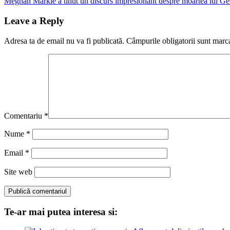
Post:
Next
Meghan Markle a tinut un discurs impresionant despre moartea lui G
în
Post:
articole
Leave a Reply
Adresa ta de email nu va fi publicată.
Câmpurile obligatorii sunt marc
Comentariu
*
Nume
*
Email
*
Site web
Te-ar mai putea interesa si: