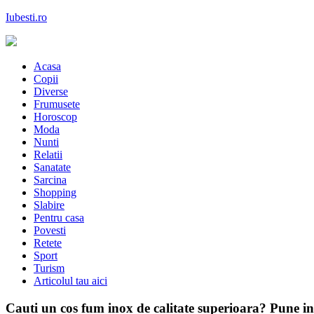
Skip
Iubesti.ro
to
content
Despre dragoste si moda, sanatate si diete, despre femeile moderne de 
Acasa
Copii
Diverse
Frumusete
Horoscop
Moda
Nunti
Relatii
Sanatate
Sarcina
Shopping
Slabire
Pentru casa
Povesti
Retete
Sport
Turism
Articolul tau aici
Cauti un cos fum inox de calitate superioara? Pune in a