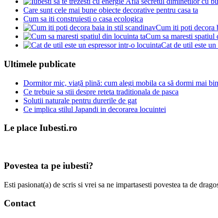
Care sunt cele mai bune obiecte decorative pentru casa ta
Cum sa iti construiesti o casa ecologica
Cum iti poti decora b
Cum sa maresti spatiul d
Cat de util este un
Ultimele publicate
Dormitor mic, viață plină: cum alegi mobila ca să dormi mai bine
Ce trebuie sa stii despre reteta traditionala de pasca
Solutii naturale pentru durerile de gat
Ce implica stilul Japandi in decorarea locuintei
Le place Iubesti.ro
Povestea ta pe iubesti?
Esti pasionat(a) de scris si vrei sa ne impartasesti povestea ta de dra
Contact