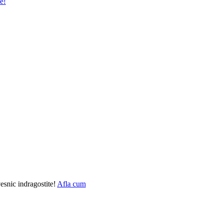
ie!
vesnic indragostite!
Afla cum