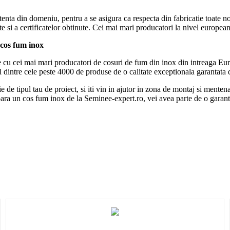
nta din domeniu, pentru a se asigura ca respecta din fabricatie toate no
ate si a certificatelor obtinute. Cei mai mari producatori la nivel europea
n cos fum inox
se cu cei mai mari producatori de cosuri de fum din inox din intreaga Eu
l dintre cele peste 4000 de produse de o calitate exceptionala garantat
de tipul tau de proiect, si iti vin in ajutor in zona de montaj si mentena
ara un cos fum inox de la Seminee-expert.ro, vei avea parte de o garantie