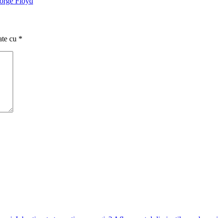
eorge Floyd
ate cu
*