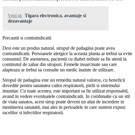
Vezi si:
Tigara electronica, avantaje si
dezavantaje
Precautii si contraindicatii
Desi este un produs natural, siropul de patlagina poate avea
contraindicatii. Persoanele alergice la aceasta planta ar trebui sa evite
consumul. De asemenea, pacientii cu diabet trebuie sa fie atenti la
continutul de zahar din siropuri. Femeile insarcinate sau care
alapteaza ar trebui sa consulte un medic inainte de utilizare.
Siropul de patlagina este un remediu natural valoros, cu beneficii
dovedite pentru sanatatea cailor respiratorii, pielii si sistemului
imunitar. Cu toate acestea, este important sa fie utilizat responsabil,
avand in vedere eventualele contraindicatii. In combinatie cu un stil
de viata sanatos, acest sirop poate deveni un aliat de incredere in
mentinerea sanatatii, mai ales in perioadele in care suntem expusi
racelilor si infectiilor respiratorii.