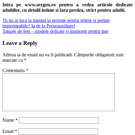
Share
Intra pe www.sexgen.ro pentru a vedea articole dedicate
adultilor, cu detalii intime si fara perdea, strict pentru adulti.
Navigare
Previous
Tu nu ai inca la masina ta pernute pentru tetiere si prelate
Post:
impermeabile? Ia de la Perneauxiliare!
în
Next
Tatuaje de fete – modele delicate și inspirație pentru tine
articole
Post:
Leave a Reply
Adresa ta de email nu va fi publicată.
Câmpurile obligatorii sunt
marcate cu
*
Comentariu
*
Nume
*
Email
*