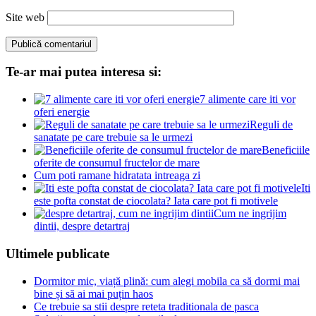
Site web
Te-ar mai putea interesa si:
7 alimente care iti vor
oferi energie
Reguli de
sanatate pe care trebuie sa le urmezi
Beneficiile
oferite de consumul fructelor de mare
Cum poti ramane hidratata intreaga zi
Iti
este pofta constat de ciocolata? Iata care pot fi motivele
Cum ne ingrijim
dintii, despre detartraj
Ultimele publicate
Dormitor mic, viață plină: cum alegi mobila ca să dormi mai
bine și să ai mai puțin haos
Ce trebuie sa stii despre reteta traditionala de pasca