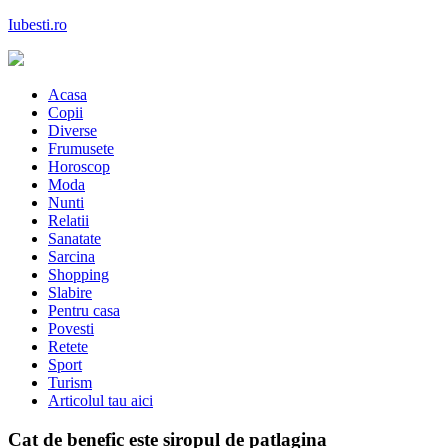
Skip
Iubesti.ro
to
content
Despre dragoste si moda, sanatate si diete, despre femeile moderne de
astazi
Acasa
Copii
Diverse
Frumusete
Horoscop
Moda
Nunti
Relatii
Sanatate
Sarcina
Shopping
Slabire
Pentru casa
Povesti
Retete
Sport
Turism
Articolul tau aici
Cat de benefic este siropul de patlagina