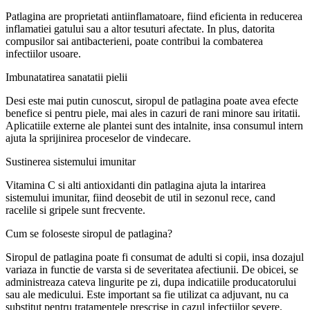
Patlagina are proprietati antiinflamatoare, fiind eficienta in reducerea
inflamatiei gatului sau a altor tesuturi afectate. In plus, datorita
compusilor sai antibacterieni, poate contribui la combaterea
infectiilor usoare.
Imbunatatirea sanatatii pielii
Desi este mai putin cunoscut, siropul de patlagina poate avea efecte
benefice si pentru piele, mai ales in cazuri de rani minore sau iritatii.
Aplicatiile externe ale plantei sunt des intalnite, insa consumul intern
ajuta la sprijinirea proceselor de vindecare.
Sustinerea sistemului imunitar
Vitamina C si alti antioxidanti din patlagina ajuta la intarirea
sistemului imunitar, fiind deosebit de util in sezonul rece, cand
racelile si gripele sunt frecvente.
Cum se foloseste siropul de patlagina?
Siropul de patlagina poate fi consumat de adulti si copii, insa dozajul
variaza in functie de varsta si de severitatea afectiunii. De obicei, se
administreaza cateva lingurite pe zi, dupa indicatiile producatorului
sau ale medicului. Este important sa fie utilizat ca adjuvant, nu ca
substitut pentru tratamentele prescrise in cazul infectiilor severe.