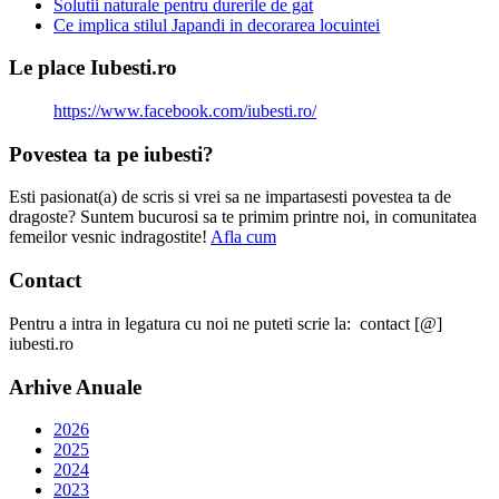
Solutii naturale pentru durerile de gat
Ce implica stilul Japandi in decorarea locuintei
Le place Iubesti.ro
https://www.facebook.com/iubesti.ro/
Povestea ta pe iubesti?
Esti pasionat(a) de scris si vrei sa ne impartasesti povestea ta de
dragoste? Suntem bucurosi sa te primim printre noi, in comunitatea
femeilor vesnic indragostite!
Afla cum
Contact
Pentru a intra in legatura cu noi ne puteti scrie la: contact [@]
iubesti.ro
Arhive Anuale
2026
2025
2024
2023