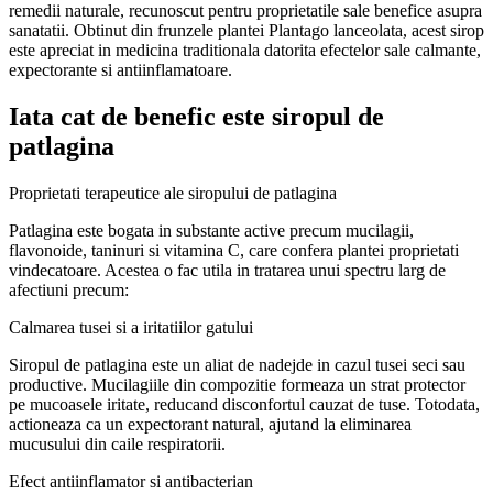
remedii naturale, recunoscut pentru proprietatile sale benefice asupra
sanatatii. Obtinut din frunzele plantei Plantago lanceolata, acest sirop
este apreciat in medicina traditionala datorita efectelor sale calmante,
expectorante si antiinflamatoare.
Iata cat de benefic este siropul de
patlagina
Proprietati terapeutice ale siropului de patlagina
Patlagina este bogata in substante active precum mucilagii,
flavonoide, taninuri si vitamina C, care confera plantei proprietati
vindecatoare. Acestea o fac utila in tratarea unui spectru larg de
afectiuni precum:
Calmarea tusei si a iritatiilor gatului
Siropul de patlagina este un aliat de nadejde in cazul tusei seci sau
productive. Mucilagiile din compozitie formeaza un strat protector
pe mucoasele iritate, reducand disconfortul cauzat de tuse. Totodata,
actioneaza ca un expectorant natural, ajutand la eliminarea
mucusului din caile respiratorii.
Efect antiinflamator si antibacterian