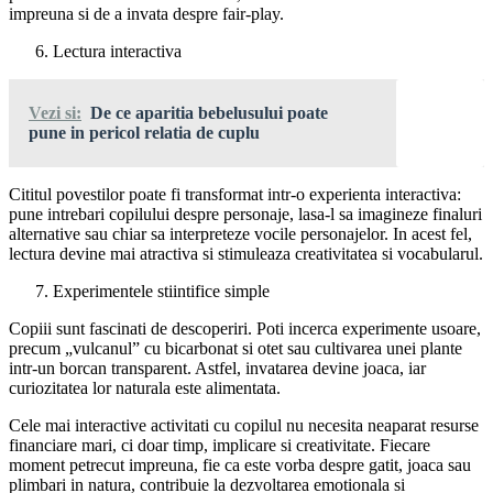
impreuna si de a invata despre fair-play.
Lectura interactiva
Vezi si:
De ce aparitia bebelusului poate
pune in pericol relatia de cuplu
Cititul povestilor poate fi transformat intr-o experienta interactiva:
pune intrebari copilului despre personaje, lasa-l sa imagineze finaluri
alternative sau chiar sa interpreteze vocile personajelor. In acest fel,
lectura devine mai atractiva si stimuleaza creativitatea si vocabularul.
Experimentele stiintifice simple
Copiii sunt fascinati de descoperiri. Poti incerca experimente usoare,
precum „vulcanul” cu bicarbonat si otet sau cultivarea unei plante
intr-un borcan transparent. Astfel, invatarea devine joaca, iar
curiozitatea lor naturala este alimentata.
Cele mai interactive activitati cu copilul nu necesita neaparat resurse
financiare mari, ci doar timp, implicare si creativitate. Fiecare
moment petrecut impreuna, fie ca este vorba despre gatit, joaca sau
plimbari in natura, contribuie la dezvoltarea emotionala si