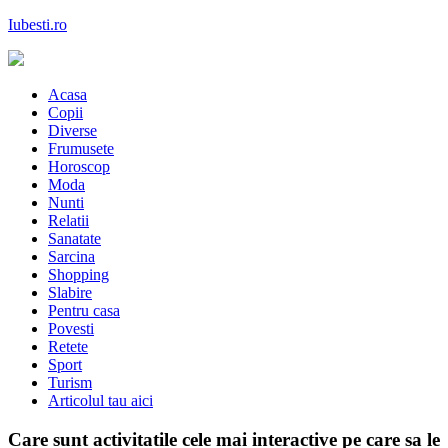
Skip
Iubesti.ro
to
content
Despre dragoste si moda, sanatate si diete, despre femeile moderne de
astazi
Acasa
Copii
Diverse
Frumusete
Horoscop
Moda
Nunti
Relatii
Sanatate
Sarcina
Shopping
Slabire
Pentru casa
Povesti
Retete
Sport
Turism
Articolul tau aici
Care sunt activitatile cele mai interactive pe care sa le