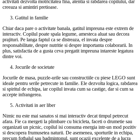
activitati dezvolta motricitatea fina, atentia si rabdarea copilului, dar
creeaza si amintiri pretioase.
Gatitul in familie
Chiar daca pare o activitate banala, gatitul impreuna este extrem de
interactiv. Copilul poate spala legume, amesteca aluat sau decora
prajituri. Pe langa faptul ca se distreaza, el invata despre
responsabilitate, despre nutritie si despre importanta colaborarii. In
plus, satisfactia de a gusta ceva pregatit impreuna intareste legatura
dintre voi.
Jocurile de societate
Jocurile de masa, puzzle-urile sau constructiile cu piese LEGO sunt
ideale pentru serile petrecute in familie. Ele dezvolta logica, rabdarea
si spiritul de echipa, iar copilul invata cum sa castige, dar si cum sa
accepte infrangerea.
Activitati in aer liber
Nimic nu este mai sanatos si mai interactiv decat timpul petrecut
afara. Fie ca mergeti la plimbare cu bicicleta, faceti o drumetie sau
organizati un picnic, copilul isi consuma energia intr-un mod pozitiv
si descopera frumusetea naturii. De asemenea, sporturile in echipa,
precum fotbalul sau badmintonul, sunt ocazii excelente de a lucra