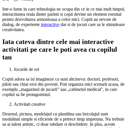
Intr-o lume in care tehnologia ne ocupa din ce in ce mai mult timpul,
interactiunea reala dintre parinti si copii devine un element esential
pentru dezvoltarea armonioasa a celor mici. Copiii au nevoie de
dialog, de experiente
interactive
dar si de jocuri care sa le stimuleaze
creativitatea.
Iata cateva dintre cele mai interactive
activitati pe care le poti avea cu copilul
tau
Jocurile de rol
Copiii adora sa isi imagineze ca sunt altcineva: doctori, profesori,
piloti sau chiar eroi din povesti. Poti organiza mici scenarii acasa, de
exemplu „magazinul de jucarii” sau „cabinetul medical”, in care
copilul sa fie protagonistul.
Activitati creative
Desenul, pictura, modelajul cu plastilina sau bricolajul sunt
modalitati simple si eficiente de a petrece timp impreuna. Nu trebuie
sa ai talent artistic, ci doar rabdare si deschidere. In plus, aceste