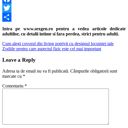
Facebook
Twitter
Share
Intra pe www.sexgen.ro pentru a vedea articole dedicate
adultilor, cu detalii intime si fara perdea, strict pentru adulti.
Navigare
Previous
Cum alegi covorul din living potrivit cu designul locuintei tale
Post:
Next
Zodiile pentru care aspectul fizic este cel mai important
în
Post:
articole
Leave a Reply
Adresa ta de email nu va fi publicată.
Câmpurile obligatorii sunt
marcate cu
*
Comentariu
*