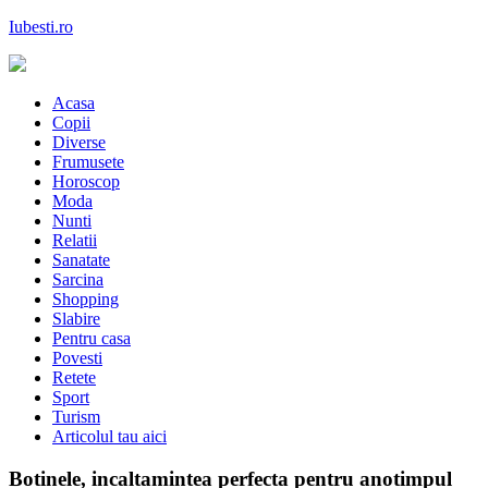
Skip
Iubesti.ro
to
content
Despre dragoste si moda, sanatate si diete, despre femeile moderne de
astazi
Acasa
Copii
Diverse
Frumusete
Horoscop
Moda
Nunti
Relatii
Sanatate
Sarcina
Shopping
Slabire
Pentru casa
Povesti
Retete
Sport
Turism
Articolul tau aici
Botinele, incaltamintea perfecta pentru anotimpul