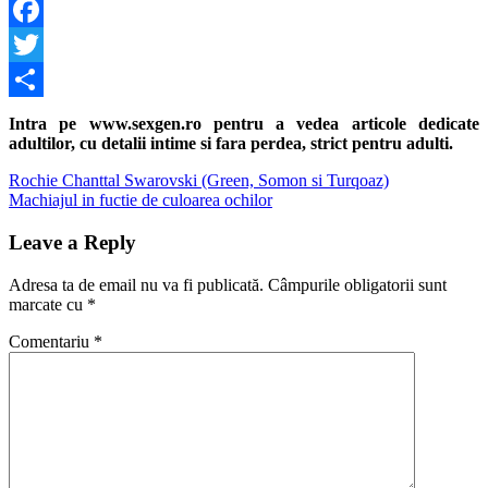
Facebook
Twitter
Share
Intra pe www.sexgen.ro pentru a vedea articole dedicate
adultilor, cu detalii intime si fara perdea, strict pentru adulti.
Navigare
Previous
Rochie Chanttal Swarovski (Green, Somon si Turqoaz)
Post:
Next
Machiajul in fuctie de culoarea ochilor
în
Post:
articole
Leave a Reply
Adresa ta de email nu va fi publicată.
Câmpurile obligatorii sunt
marcate cu
*
Comentariu
*