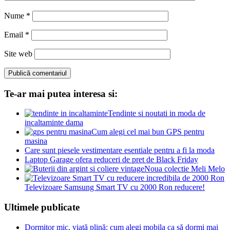
Nume
*
Email
*
Site web
Te-ar mai putea interesa si:
Tendinte si noutati in moda de
incaltaminte dama
Cum alegi cel mai bun GPS pentru
masina
Care sunt piesele vestimentare esentiale pentru a fi la moda
Laptop Garage ofera reduceri de pret de Black Friday
Noua colectie Meli Melo
Televizoare Samsung Smart TV cu 2000 Ron reducere!
Ultimele publicate
Dormitor mic, viață plină: cum alegi mobila ca să dormi mai