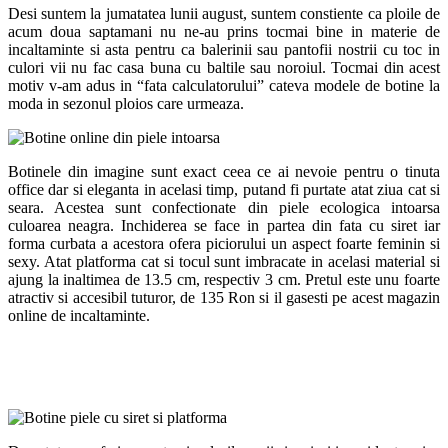
Desi suntem la jumatatea lunii august, suntem constiente ca ploile de
acum doua saptamani nu ne-au prins tocmai bine in materie de
incaltaminte si asta pentru ca balerinii sau pantofii nostrii cu toc in
culori vii nu fac casa buna cu baltile sau noroiul. Tocmai din acest
motiv v-am adus in “fata calculatorului” cateva modele de botine la
moda in sezonul ploios care urmeaza.
Botinele din imagine sunt exact ceea ce ai nevoie pentru o tinuta
office dar si eleganta in acelasi timp, putand fi purtate atat ziua cat si
seara. Acestea sunt confectionate din piele ecologica intoarsa
culoarea neagra. Inchiderea se face in partea din fata cu siret iar
forma curbata a acestora ofera piciorului un aspect foarte feminin si
sexy. Atat platforma cat si tocul sunt imbracate in acelasi material si
ajung la inaltimea de 13.5 cm, respectiv 3 cm. Pretul este unu foarte
atractiv si accesibil tuturor, de 135 Ron si il gasesti pe acest magazin
online de incaltaminte.