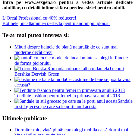
Intra pe www.sexgen.ro pentru a vedea articole dedicate
adultilor, cu detalii intime si fara perdea, strict pentru adulti.
Navigare
Previous
L’Oreal Professional cu 40% reducere!
Post:
Next
Botinele, incaltamintea perfecta pentru anotimpul ploios!
în
Post:
articole
Te-ar mai putea interesa si:
Mituri despre hainele de blană naturală: de ce sunt mai
moderne decât crezi
Ce model de incaltaminte sa alegi in functie
de forma piciorului
Tricouri
Bershka Dervish Green
Ce costume de baie se poarta vara
aceasta?
Tendinte fashion pentru femei in primavara anului 2018
Sandale
in stil grecesc pe care sa le porti anul acesta
Ultimele publicate
Dormitor mic, viață plină: cum alegi mobila ca să dormi mai