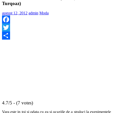
Turqoaz)
august 12, 2012
admin
Moda
Facebook
Twitter
Share
4.7/5 - (7 votes)
Vara este in toi si odata cu ea si ocaziile de a straluci la evenimentele