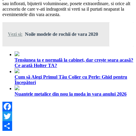
sau inflorati, bijuterii voluminoase, posete extraordinare, si orice alt
accesoriu de care v-ati indragostit si vreti sa il purtati neaparat la
evenimentele din vara aceasta.
Vezi si:
Noile modele de rochii de vara 2020
Tensiunea ta e normală la cabinet, dar crește seara acasă?
Ce arată Holter TA?
Cum să Alegi Primul Tău Colier cu Perle: Ghid pentru
Începători
Nuantele metalice din nou la moda in vara anului 2026
Facebook
Twitter
Share