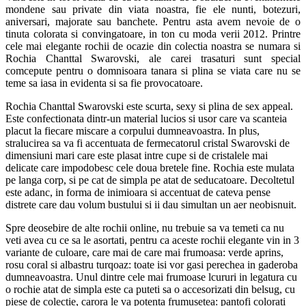
mondene sau private din viata noastra, fie ele nunti, botezuri,
aniversari, majorate sau banchete. Pentru asta avem nevoie de o
tinuta colorata si convingatoare, in ton cu moda verii 2012. Printre
cele mai elegante rochii de ocazie din colectia noastra se numara si
Rochia Chanttal Swarovski, ale carei trasaturi sunt special
comcepute pentru o domnisoara tanara si plina se viata care nu se
teme sa iasa in evidenta si sa fie provocatoare.
Rochia Chanttal Swarovski este scurta, sexy si plina de sex appeal.
Este confectionata dintr-un material lucios si usor care va scanteia
placut la fiecare miscare a corpului dumneavoastra. In plus,
stralucirea sa va fi accentuata de fermecatorul cristal Swarovski de
dimensiuni mari care este plasat intre cupe si de cristalele mai
delicate care impodobesc cele doua bretele fine. Rochia este mulata
pe langa corp, si pe cat de simpla pe atat de seducatoare. Decoltetul
este adanc, in forma de inimioara si accentuat de cateva pense
distrete care dau volum bustului si ii dau simultan un aer neobisnuit.
Spre deosebire de alte rochii online, nu trebuie sa va temeti ca nu
veti avea cu ce sa le asortati, pentru ca aceste rochii elegante vin in 3
variante de culoare, care mai de care mai frumoasa: verde aprins,
rosu coral si albastru turqoaz: toate isi vor gasi perechea in gaderoba
dumneavoastra. Unul dintre cele mai frumoase lcururi in legatura cu
o rochie atat de simpla este ca puteti sa o accesorizati din belsug, cu
piese de colectie, carora le va potenta frumusetea: pantofi colorati