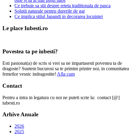
bine și să ai mai puțin haos
Ce trebuie sa stii despre reteta traditionala de pasca
Solutii naturale pentru durerile de gat
Ce implica stilul Japandi in decorarea locuintei
Le place Iubesti.ro
Povestea ta pe iubesti?
Esti pasionat(a) de scris si vrei sa ne impartasesti povestea ta de
dragoste? Suntem bucurosi sa te primim printre noi, in comunitatea
femeilor vesnic indragostite!
Afla cum
Contact
Pentru a intra in legatura cu noi ne puteti scrie la: contact [@]
iubesti.ro
Arhive Anuale
2026
2025