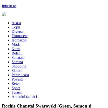
Skip
Iubesti.ro
to
content
Despre dragoste si moda, sanatate si diete, despre femeile moderne de
astazi
Acasa
Copii
Diverse
Frumusete
Horoscop
Moda
Nunti
Relatii
Sanatate
Sarcina
Shopping
Slabire
Pentru casa
Povesti
Retete
Sport
Turism
Articolul tau aici
Rochie Chanttal Swarovski (Green, Somon si